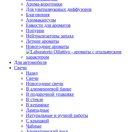
Арома-воротники
Для ультразвуковых диффузоров
Благовония
Аромакапсулы
Емкости для ароматов
Попурри
Нейтрализаторы запаха
Летние ароматы
Новогодние ароматы
Для автомобиля
Свечи
Назад
Свечи
Новогодние свечи
В алюминиевой банке
В подарочной упаковке
В стекле
В керамике
Лампадные
Натуральные и ручной работы
С крышкой
Чайные
Ароматический воск