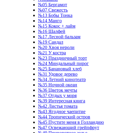
№05 Бергамот
№07 Свежесть
№13 Бобы Тонка
№14 Манго
№15 Кокос + лайм
№16 Шалфей
№17 Лесной бальзам
№19 Сандал
№20 Хвоя нероли
№21 У костра
№23 Праздничный торт
№24 Миндальный пирог
№25 Банановый хлеб
№31 Удовое дерево
№34 Летний кинотеатр
№35 Ночной океан
№36 Цветок мечты
№37 Отдых у моря
№39 Интересная книга
№42 Листья томата
№43 Ягодное чаепитие
№44 Тропический остров
№45 Пустите меня в Голландию
№47 Освежающий грейпфрут
№49 Приворотное зелье