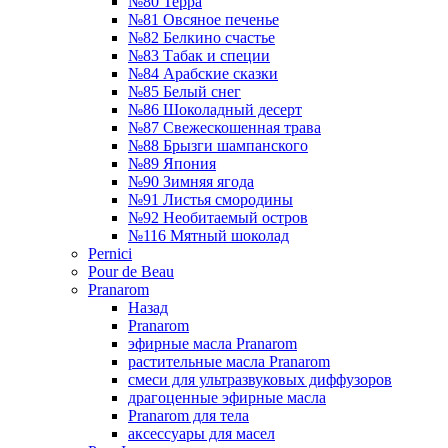
№80 Терра
№81 Овсяное печенье
№82 Белкино счастье
№83 Табак и специи
№84 Арабские сказки
№85 Белый снег
№86 Шоколадный десерт
№87 Свежескошенная трава
№88 Брызги шампанского
№89 Япония
№90 Зимняя ягода
№91 Листья смородины
№92 Необитаемый остров
№116 Мятный шоколад
Pernici
Pour de Beau
Pranarom
Назад
Pranarom
эфирные масла Pranarom
растительные масла Pranarom
смеси для ультразвуковых диффузоров
драгоценные эфирные масла
Pranarom для тела
аксессуары для масел