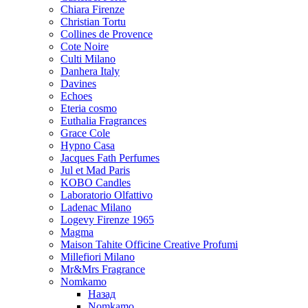
Chiara Firenze
Christian Tortu
Collines de Provence
Cote Noire
Culti Milano
Danhera Italy
Davines
Echoes
Eteria cosmo
Euthalia Fragrances
Grace Cole
Hypno Casa
Jacques Fath Perfumes
Jul et Mad Paris
KOBO Candles
Laboratorio Olfattivo
Ladenac Milano
Logevy Firenze 1965
Magma
Maison Tahite Officine Creative Profumi
Millefiori Milano
Mr&Mrs Fragrance
Nomkamo
Назад
Nomkamo