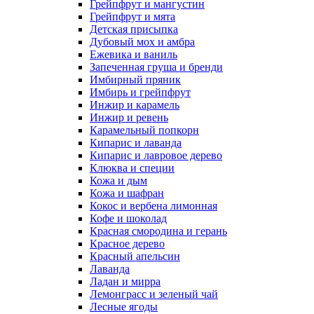
Грейпфрут и мангустин
Грейпфрут и мята
Детская присыпка
Дубовый мох и амбра
Ежевика и ваниль
Запеченная груша и бренди
Имбирный пряник
Имбирь и грейпфрут
Инжир и карамель
Инжир и ревень
Карамельный попкорн
Кипарис и лаванда
Кипарис и лавровое дерево
Клюква и специи
Кожа и дым
Кожа и шафран
Кокос и вербена лимонная
Кофе и шоколад
Красная смородина и герань
Красное дерево
Красный апельсин
Лаванда
Ладан и мирра
Лемонграсс и зеленый чай
Лесные ягоды