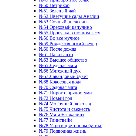
№50 Петрикор
№51 Зеленый чай
№52 Цветущие сады Англии
№53 Сочный апельсин
№54 Ореховый капучино
№55 Прогулка в ночном лесу
№56 Во все мучное
№59 Рождественский вечер
№60 После дождя
№61 Пало санто
№63 Высшее общество
№65 Ледяная мята
№66 Мятежный дух
№67 Лавандовый букет
№68 Кокосовая вода
№70 Садовая мята
№71 Пирог с пряностями
№72 Новый год
№74 Молочный шоколад
№75 Чистота и свежесть
№76 Мята + эвкалипт
№77 Глинтвейн
№78 Утро в цветочном бутике
№79 Подводная жизнь