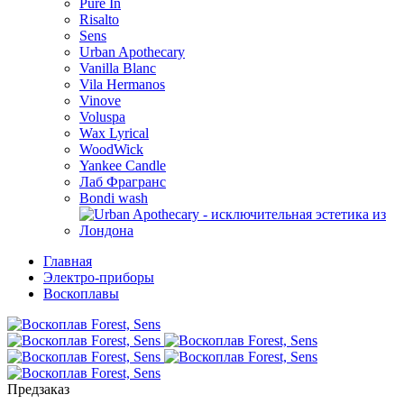
Pure In
Risalto
Sens
Urban Apothecary
Vanilla Blanc
Vila Hermanos
Vinove
Voluspa
Wax Lyrical
WoodWick
Yankee Candle
Лаб Фрагранс
Bondi wash
Главная
Электро-приборы
Воскоплавы
Предзаказ