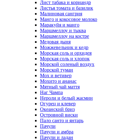
Лист табака и кориандр
Листья томата и базилик
Малиновая сангрия
Манго и кокосовое молоко
Маракуйя и манго
Маршмеллоу и тыква
Маршмеллоу на костре
Медовая дыня
Можжевельник и кедр
Морская соль и орхидея
Морская соль и хлопок
Морской соленый воздух
Морской туман
Мох и ветивер
Мохито и ананас
Мятный чай маття
Наг Чампа
Нероли и белый жасмин
Огурец и клевер
Океанский бриз
Островной виски
Пало санто и янтарь
Пачули
Пачули и амбра
Пачули и ладан