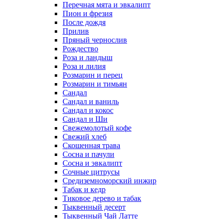
Перечная мята и эвкалипт
Пион и фрезия
После дождя
Прилив
Пряный чернослив
Рождество
Роза и ландыш
Роза и лилия
Розмарин и перец
Розмарин и тимьян
Сандал
Сандал и ваниль
Сандал и кокос
Сандал и Ши
Свежемолотый кофе
Свежий хлеб
Скошенная трава
Сосна и пачули
Сосна и эвкалипт
Сочные цитрусы
Средиземноморский инжир
Табак и кедр
Тиковое дерево и табак
Тыквенный десерт
Тыквенный Чай Латте