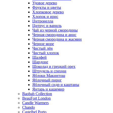
Удовое дерево
Фрукты и цветы
Хлопковое дерево
Хлопок и ирис
Цитронелла
Цитрус и ваниль
Чай из черной смородины
Черная смородина и анис
Черная смородина и жасмин
Черное море
Чистый лён
Чистый хлопок
Шалфей
Шардоне
Шоколад и грецкий орех
Штрудель и специи
Яблоки Макинтош
Яблочный пирог
Яблочный сидр и каштаны
Янтарь и кашемир
Baobab Collection
BeauFort London
Candle Warmers
Chando
Castelbel Porto