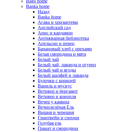
Bago home
Banka home
Назад
Banka home
Агава и хризантема
Английский сад
Анис и кардамон
Антикварная библиотека
Апельсин и перец
Банановый хлеб с орехами
Белая смородина и мята
Белый чай
Белый чай, лаванда и огурец
Белый чай и ягоды
Белый шалфей и лаванда
Булочки с корицей
Ваниль и мускус
Ветивер и бергамот
Ветивер и конопля
Вечер у камина
Вечнозелёная Ель
Вишня и черешня
Глинтвейн и специи
Голубая ель
Гранат и смородина