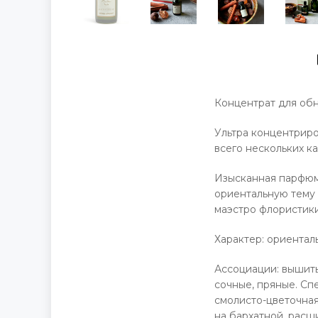
Концентрат для обн
Ультра концентриро
всего нескольких к
Изысканная парфюм
ориентальную тему 
маэстро флористики
Характер: ориента
Ассоциации: вышиты
сочные, пряные. Сп
смолисто-цветочная
на бархатной, расш