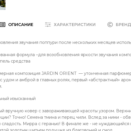
ОПИСАНИЕ
ХАРАКТЕРИСТИКИ
БРЕН
овления звучания поппури после нескольких месяцев исполь
ванная формула –для возобновления яркости звучания комп
апель средства
ерная композиция JARDIN ORIENT — утонченная парфюмер
с удом и амброй в главных ролях, первый «абстрактный» аро
.
льный изысканный
й вручную ковер с завораживающей красоты узором. Верхни
еции? Точно! Семена тмина и перец чили. Вслед за ними - о
 сладость. Мирра с геранью! В финале же - не нуждающийся
итой золотым шитьем подушке из благовоний и смол.