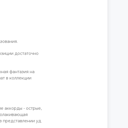
Д
зования.
озиции достаточно
ная фантазия на
мат в коллекции
е аккорды - острые,
бволакивающая
 в представлении уд