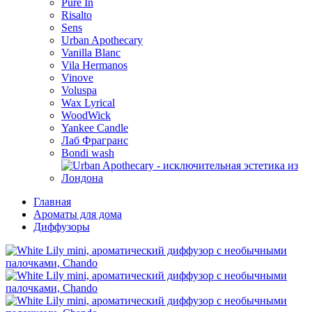
Pure In
Risalto
Sens
Urban Apothecary
Vanilla Blanc
Vila Hermanos
Vinove
Voluspa
Wax Lyrical
WoodWick
Yankee Candle
Лаб Фрагранс
Bondi wash
Главная
Ароматы для дома
Диффузоры