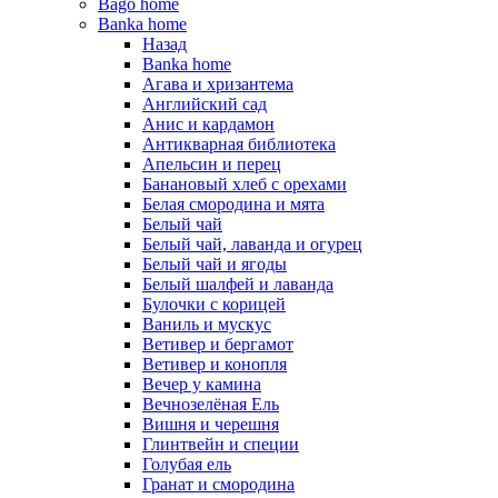
Bago home
Banka home
Назад
Banka home
Агава и хризантема
Английский сад
Анис и кардамон
Антикварная библиотека
Апельсин и перец
Банановый хлеб с орехами
Белая смородина и мята
Белый чай
Белый чай, лаванда и огурец
Белый чай и ягоды
Белый шалфей и лаванда
Булочки с корицей
Ваниль и мускус
Ветивер и бергамот
Ветивер и конопля
Вечер у камина
Вечнозелёная Ель
Вишня и черешня
Глинтвейн и специи
Голубая ель
Гранат и смородина