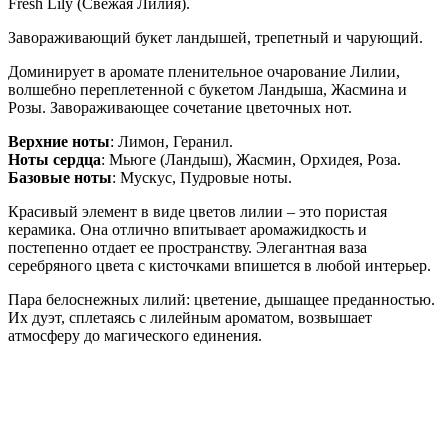
Fresh Lily (Свежая Лилия).
Завораживающий букет ландышей, трепетный и чарующий.
Доминирует в аромате пленительное очарование Лилии,
волшебно переплетенной с букетом Ландыша, Жасмина и
Розы. Завораживающее сочетание цветочных нот.
Верхние ноты
: Лимон, Геранил.
Ноты сердца
: Мьюге (Ландыш), Жасмин, Орхидея, Роза.
Базовые ноты
: Мускус, Пудровые ноты.
Красивый элемент в виде цветов лилии – это пористая
керамика. Она отлично впитывает аромажидкость и
постепенно отдает ее пространству. Элегантная ваза
серебряного цвета с кисточками впишется в любой интерьер.
Пара белоснежных лилий: цветение, дышащее преданностью.
Их дуэт, сплетаясь с лилейным ароматом, возвышает
атмосферу до магического единения.