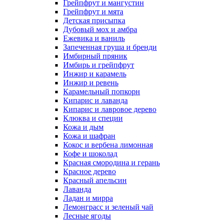
Грейпфрут и мангустин
Грейпфрут и мята
Детская присыпка
Дубовый мох и амбра
Ежевика и ваниль
Запеченная груша и бренди
Имбирный пряник
Имбирь и грейпфрут
Инжир и карамель
Инжир и ревень
Карамельный попкорн
Кипарис и лаванда
Кипарис и лавровое дерево
Клюква и специи
Кожа и дым
Кожа и шафран
Кокос и вербена лимонная
Кофе и шоколад
Красная смородина и герань
Красное дерево
Красный апельсин
Лаванда
Ладан и мирра
Лемонграсс и зеленый чай
Лесные ягоды