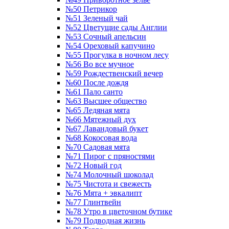
№50 Петрикор
№51 Зеленый чай
№52 Цветущие сады Англии
№53 Сочный апельсин
№54 Ореховый капучино
№55 Прогулка в ночном лесу
№56 Во все мучное
№59 Рождественский вечер
№60 После дождя
№61 Пало санто
№63 Высшее общество
№65 Ледяная мята
№66 Мятежный дух
№67 Лавандовый букет
№68 Кокосовая вода
№70 Садовая мята
№71 Пирог с пряностями
№72 Новый год
№74 Молочный шоколад
№75 Чистота и свежесть
№76 Мята + эвкалипт
№77 Глинтвейн
№78 Утро в цветочном бутике
№79 Подводная жизнь