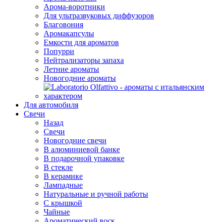
Арома-воротники
Для ультразвуковых диффузоров
Благовония
Аромакапсулы
Емкости для ароматов
Попурри
Нейтрализаторы запаха
Летние ароматы
Новогодние ароматы
Для автомобиля
Свечи
Назад
Свечи
Новогодние свечи
В алюминиевой банке
В подарочной упаковке
В стекле
В керамике
Лампадные
Натуральные и ручной работы
С крышкой
Чайные
Ароматический воск