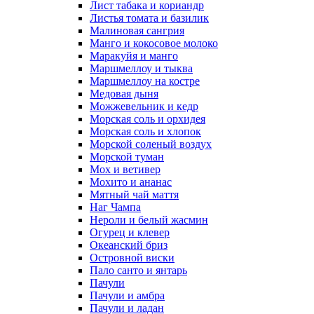
Лист табака и кориандр
Листья томата и базилик
Малиновая сангрия
Манго и кокосовое молоко
Маракуйя и манго
Маршмеллоу и тыква
Маршмеллоу на костре
Медовая дыня
Можжевельник и кедр
Морская соль и орхидея
Морская соль и хлопок
Морской соленый воздух
Морской туман
Мох и ветивер
Мохито и ананас
Мятный чай маття
Наг Чампа
Нероли и белый жасмин
Огурец и клевер
Океанский бриз
Островной виски
Пало санто и янтарь
Пачули
Пачули и амбра
Пачули и ладан