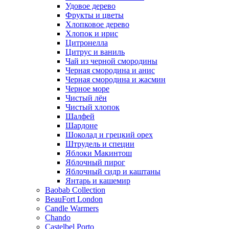
Удовое дерево
Фрукты и цветы
Хлопковое дерево
Хлопок и ирис
Цитронелла
Цитрус и ваниль
Чай из черной смородины
Черная смородина и анис
Черная смородина и жасмин
Черное море
Чистый лён
Чистый хлопок
Шалфей
Шардоне
Шоколад и грецкий орех
Штрудель и специи
Яблоки Макинтош
Яблочный пирог
Яблочный сидр и каштаны
Янтарь и кашемир
Baobab Collection
BeauFort London
Candle Warmers
Chando
Castelbel Porto