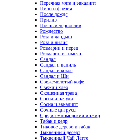
Перечная мята и эвкалипт
Пион и фрезия
После дождя
Прилив
Пряный чернослив
Рождество
Роза и ландыш
Роза и лилия
Розмарин и перец
Розмарин и тимьян
Сандал
Сандал и ваниль
Сандал и кокос
Сандал и Ши
Свежемолотый кофе
Свежий хлеб
Скошенная трава
Сосна и пачули
Сосна и эвкалипт
Сочные цитрусы
Средиземноморский инжир
Табак и кедр
Тиковое дерево и табак
Тыквенный десерт
Тыквенный Чай Латте