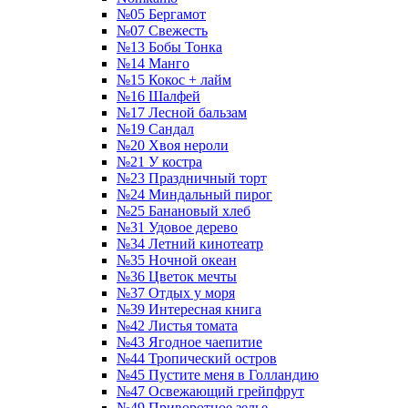
№05 Бергамот
№07 Свежесть
№13 Бобы Тонка
№14 Манго
№15 Кокос + лайм
№16 Шалфей
№17 Лесной бальзам
№19 Сандал
№20 Хвоя нероли
№21 У костра
№23 Праздничный торт
№24 Миндальный пирог
№25 Банановый хлеб
№31 Удовое дерево
№34 Летний кинотеатр
№35 Ночной океан
№36 Цветок мечты
№37 Отдых у моря
№39 Интересная книга
№42 Листья томата
№43 Ягодное чаепитие
№44 Тропический остров
№45 Пустите меня в Голландию
№47 Освежающий грейпфрут
№49 Приворотное зелье