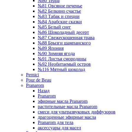
№80 Терра
№81 Овсяное печенье
№82 Белкино счастье
№83 Табак и специи
№84 Арабские сказки
№85 Белый снег
№86 Шоколадный десерт
№87 Свежескошенная трава
№88 Брызги шампанского
№89 Япония
№90 Зимняя ягода
№91 Листья смородины
№92 Необитаемый остров
№116 Мятный шоколад
Pernici
Pour de Beau
Pranarom
Назад
Pranarom
эфирные масла Pranarom
растительные масла Pranarom
смеси для ультразвуковых диффузоров
драгоценные эфирные масла
Pranarom для тела
аксессуары для масел