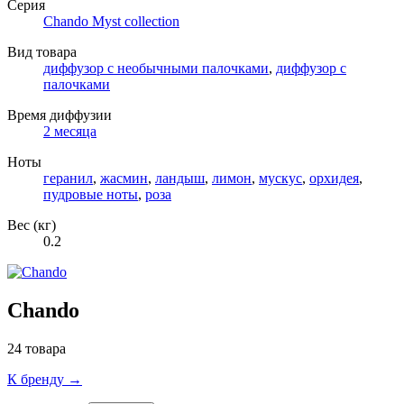
Серия
Chando Myst collection
Вид товара
диффузор с необычными палочками
,
диффузор с
палочками
Время диффузии
2 месяца
Ноты
геранил
,
жасмин
,
ландыш
,
лимон
,
мускус
,
орхидея
,
пудровые ноты
,
роза
Вес (кг)
0.2
Chando
24 товара
К бренду →