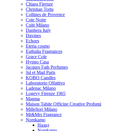
Chiara Firenze
Christian Tortu
Collines de Provence
Cote Noire
Culti Milano
Danhera Italy
Davines
Echoes
Eteria cosmo
Euthalia Fragrances
Grace Cole
Hypno Casa
Jacques Fath Perfumes
Jul et Mad Paris
KOBO Candles
Laboratorio Olfattivo
Ladenac Milano
Logevy Firenze 1965
Magma
Maison Tahite Officine Creative Profumi
Millefiori Milano
Mr&Mrs Fragrance
Nomkamo
Назад
Nomkamo