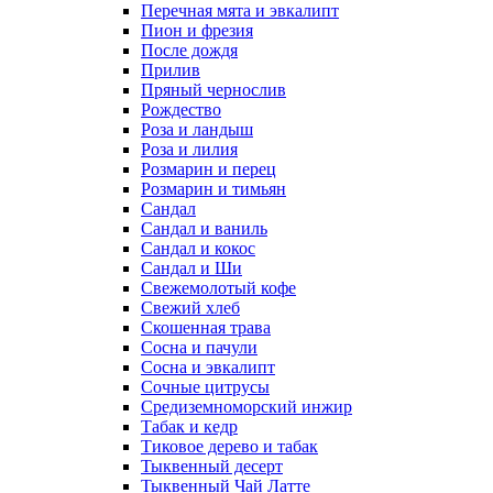
Перечная мята и эвкалипт
Пион и фрезия
После дождя
Прилив
Пряный чернослив
Рождество
Роза и ландыш
Роза и лилия
Розмарин и перец
Розмарин и тимьян
Сандал
Сандал и ваниль
Сандал и кокос
Сандал и Ши
Свежемолотый кофе
Свежий хлеб
Скошенная трава
Сосна и пачули
Сосна и эвкалипт
Сочные цитрусы
Средиземноморский инжир
Табак и кедр
Тиковое дерево и табак
Тыквенный десерт
Тыквенный Чай Латте