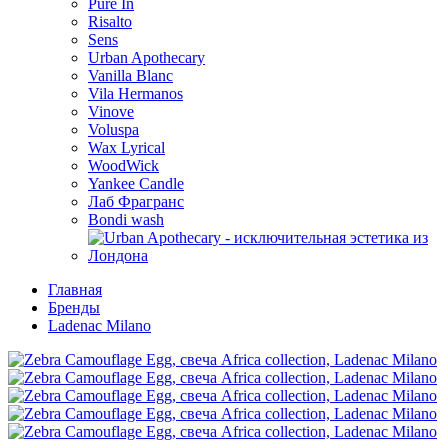
Pure In
Risalto
Sens
Urban Apothecary
Vanilla Blanc
Vila Hermanos
Vinove
Voluspa
Wax Lyrical
WoodWick
Yankee Candle
Лаб Фрагранс
Bondi wash
Главная
Бренды
Ladenac Milano