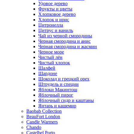
Удовое дерево
Фрукты и цветы
Хлопковое дерево
Хлопок и ирис
Цитронелла
Цитрус и ваниль
Чай из черной смородины
Черная смородина и анис
Черная смородина и жасмин
Черное море
Чистый лён
Чистый хлопок
Шалфей
Шардоне
Шоколад и грецкий орех
Штрудель и специи
Яблоки Макинтош
Яблочный пирог
Яблочный сидр и каштаны
Янтарь и кашемир
Baobab Collection
BeauFort London
Candle Warmers
Chando
Castelbel Porto