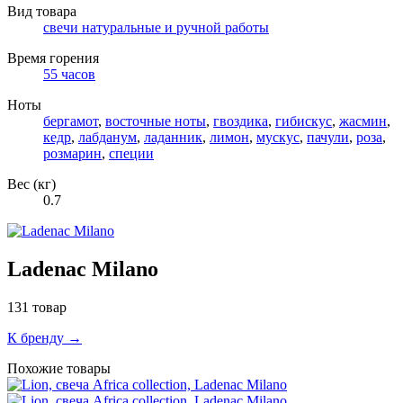
Вид товара
свечи натуральные и ручной работы
Время горения
55 часов
Ноты
бергамот
,
восточные ноты
,
гвоздика
,
гибискус
,
жасмин
,
кедр
,
лабданум
,
ладанник
,
лимон
,
мускус
,
пачули
,
роза
,
розмарин
,
специи
Вес (кг)
0.7
Ladenac Milano
131 товар
К бренду →
Похожие товары