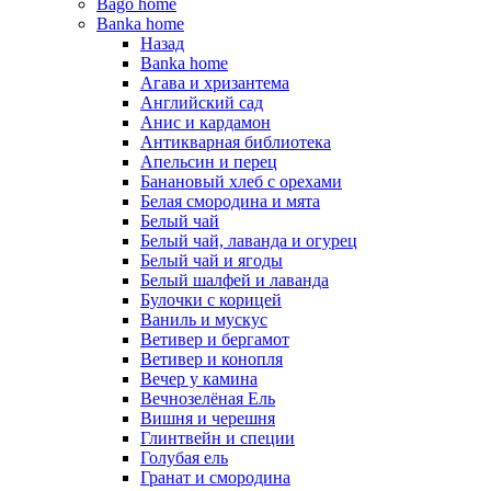
Bago home
Banka home
Назад
Banka home
Агава и хризантема
Английский сад
Анис и кардамон
Антикварная библиотека
Апельсин и перец
Банановый хлеб с орехами
Белая смородина и мята
Белый чай
Белый чай, лаванда и огурец
Белый чай и ягоды
Белый шалфей и лаванда
Булочки с корицей
Ваниль и мускус
Ветивер и бергамот
Ветивер и конопля
Вечер у камина
Вечнозелёная Ель
Вишня и черешня
Глинтвейн и специи
Голубая ель
Гранат и смородина