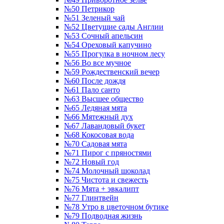
№50 Петрикор
№51 Зеленый чай
№52 Цветущие сады Англии
№53 Сочный апельсин
№54 Ореховый капучино
№55 Прогулка в ночном лесу
№56 Во все мучное
№59 Рождественский вечер
№60 После дождя
№61 Пало санто
№63 Высшее общество
№65 Ледяная мята
№66 Мятежный дух
№67 Лавандовый букет
№68 Кокосовая вода
№70 Садовая мята
№71 Пирог с пряностями
№72 Новый год
№74 Молочный шоколад
№75 Чистота и свежесть
№76 Мята + эвкалипт
№77 Глинтвейн
№78 Утро в цветочном бутике
№79 Подводная жизнь