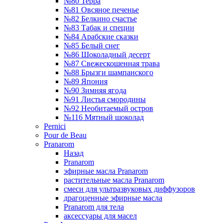
№80 Терра
№81 Овсяное печенье
№82 Белкино счастье
№83 Табак и специи
№84 Арабские сказки
№85 Белый снег
№86 Шоколадный десерт
№87 Свежескошенная трава
№88 Брызги шампанского
№89 Япония
№90 Зимняя ягода
№91 Листья смородины
№92 Необитаемый остров
№116 Мятный шоколад
Pernici
Pour de Beau
Pranarom
Назад
Pranarom
эфирные масла Pranarom
растительные масла Pranarom
смеси для ультразвуковых диффузоров
драгоценные эфирные масла
Pranarom для тела
аксессуары для масел