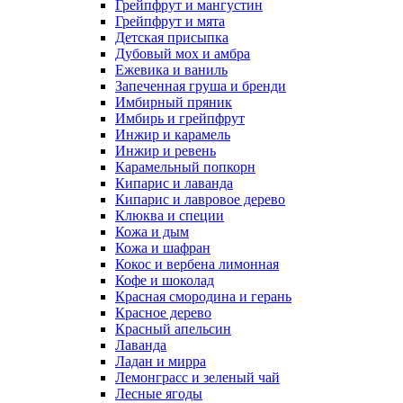
Грейпфрут и мангустин
Грейпфрут и мята
Детская присыпка
Дубовый мох и амбра
Ежевика и ваниль
Запеченная груша и бренди
Имбирный пряник
Имбирь и грейпфрут
Инжир и карамель
Инжир и ревень
Карамельный попкорн
Кипарис и лаванда
Кипарис и лавровое дерево
Клюква и специи
Кожа и дым
Кожа и шафран
Кокос и вербена лимонная
Кофе и шоколад
Красная смородина и герань
Красное дерево
Красный апельсин
Лаванда
Ладан и мирра
Лемонграсс и зеленый чай
Лесные ягоды