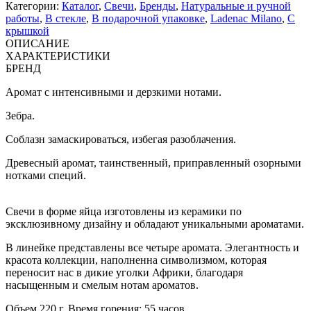
Категории:
Каталог
,
Свечи
,
Бренды
,
Натуральные и ручной
работы
,
В стекле
,
В подарочной упаковке
,
Ladenac Milano
,
С
крышкой
ОПИСАНИЕ
ХАРАКТЕРИСТИКИ
БРЕНД
Аромат с интенсивными и дерзкими нотами.
Зебра.
Соблазн замаскироваться, избегая разоблачения.
Древесный аромат, таинственный, приправленный озорными
нотками специй.
Свечи в форме яйца изготовлены из керамики по
эксклюзивному дизайну и обладают уникальными ароматами.
В линейке представлены все четыре аромата. Элегантность и
красота коллекции, наполненна символизмом, которая
переносит нас в дикие уголки Африки, благодаря
насыщенным и смелым нотам ароматов.
Объем 220 г. Время горения: 55 часов.