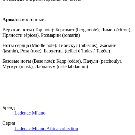
Аромат:
восточный.
Верхние ноты (Top note): Бергамот (bergamote), Лимон (citron),
Пряности (épices), Розмарин (romarin)
Ноты сердца (Middle note): Гибискус (hibiscus), Жасмин
(jasmin), Роза (rose), Бархатцы (œillet d’Indes / Tagète)
Базовые ноты (Base note): Кедр (cèdre), Пачули (patchouly),
Мускус (musk), Лабданум (ciste labdanum)
Бренд
Ladenac Milano
Серия
Ladenac Milano Africa collection