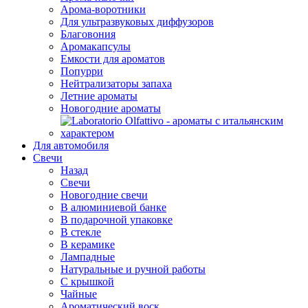
Арома-воротники
Для ультразвуковых диффузоров
Благовония
Аромакапсулы
Емкости для ароматов
Попурри
Нейтрализаторы запаха
Летние ароматы
Новогодние ароматы
Для автомобиля
Свечи
Назад
Свечи
Новогодние свечи
В алюминиевой банке
В подарочной упаковке
В стекле
В керамике
Лампадные
Натуральные и ручной работы
С крышкой
Чайные
Ароматический воск