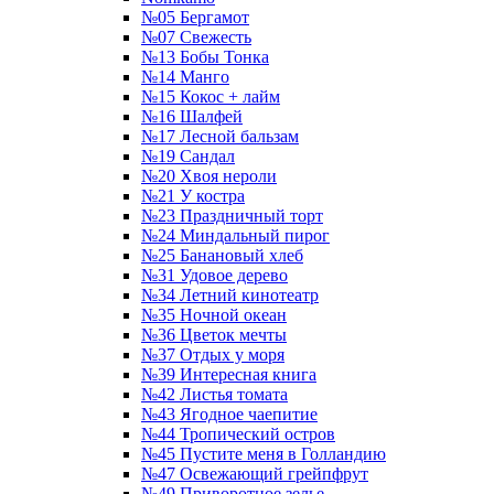
№05 Бергамот
№07 Свежесть
№13 Бобы Тонка
№14 Манго
№15 Кокос + лайм
№16 Шалфей
№17 Лесной бальзам
№19 Сандал
№20 Хвоя нероли
№21 У костра
№23 Праздничный торт
№24 Миндальный пирог
№25 Банановый хлеб
№31 Удовое дерево
№34 Летний кинотеатр
№35 Ночной океан
№36 Цветок мечты
№37 Отдых у моря
№39 Интересная книга
№42 Листья томата
№43 Ягодное чаепитие
№44 Тропический остров
№45 Пустите меня в Голландию
№47 Освежающий грейпфрут
№49 Приворотное зелье