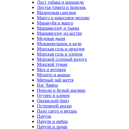
Лист табака и кориандр
Листья томата и базилик
Малиновая сангрия
Манго и кокосовое молоко
Маракуйя и манго
Маршмеллоу и тыква
Маршмеллоу на костре
Медовая дыня
Можжевельник и кедр
Морская соль и орхидея
Морская соль и хлопок
Морской соленый воздух
Морской туман
Мох и ветивер
Мохито и ананас
Мятный чай маття
Наг Чампа
Нероли и белый жасмин
Огурец и клевер
Океанский бриз
Островной виски
Пало санто и янтарь
Пачули
Пачули и амбра
Пачули и ладан