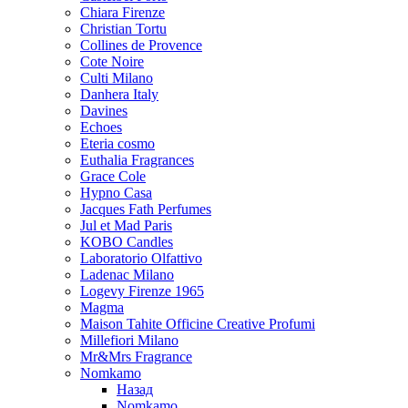
Chiara Firenze
Christian Tortu
Collines de Provence
Cote Noire
Culti Milano
Danhera Italy
Davines
Echoes
Eteria cosmo
Euthalia Fragrances
Grace Cole
Hypno Casa
Jacques Fath Perfumes
Jul et Mad Paris
KOBO Candles
Laboratorio Olfattivo
Ladenac Milano
Logevy Firenze 1965
Magma
Maison Tahite Officine Creative Profumi
Millefiori Milano
Mr&Mrs Fragrance
Nomkamo
Назад
Nomkamo