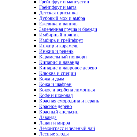
Грейпфрут и мангустин
Грейпфрут и мята
Детская присыпка
Дубовый мох и амбра
Ежевика и ваниль
Запеченная груша и бренди
Имбирный пряник
Имбирь и грейпфрут
Инжир и карамель
Инжир и ревень
Карамельный попкорн
Кипарис и лаванда
Кипарис и лавровое дерево
Клюква и специи
Кожа и дым
Кожа и шафран
Кокос и вербена лимонная
Кофе и шоколад
Красная смородина и герань
Красное дерево
Красный апельсин
Лаванда
Ладан и мирра
Лемонграсс и зеленый чай
Лесные ягоды