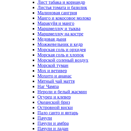
Лист табака и кориандр
Листья томата и базилик
Малиновая сангрия
Манго и кокосовое молоко
Маракуйя и манго
Маршмеллоу и тыква
Маршмеллоу на костре
Медовая дыня
Можжевельник и кедр
Морская соль и орхидея
Морская соль и хлопок
Морской соленый воздух
Морской туман
Мох и ветивер
Мохито и ананас
Мятный чай маття
Наг Чампа
Нероли и белый жасмин
Огурец и клевер
Океанский бриз
Островной виски
Пало санто и янтарь
Пачули
Пачули и амбра
Пачули и ладан