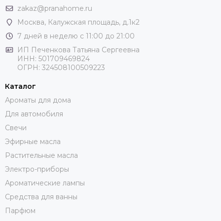
zakaz@pranahome.ru
Работал над 42 ароматами для брендов: Oriflame, Faberlic,
Москва
, Калужская площадь, д.1к2
Trussardi, Carolina Herrera, Atkinsons, Initio Parfums Prives,
7 дней в неделю с 11:00 до 21:00
Davidoff, Pascal Morabito, Police, Ferrari, Laboratorio
ИП Печенкова Татьяна Сергеевна
Olfattivo, Odin, Byblos, Fragrance du Bois, Blumarine, UER
ИНН: 501709469824
MI, Borsari, Bill Blass, Wiener Blut, Fiorucci, Omanluxury,
ОГРН: 324508100509223
L'Orchestre Parfum, Henrik Vibskov, Manuel Canovas, Nooka,
Kristiansand, Emmanuelle Khanh, F1 Parfums, Symrise
Каталог
Ароматы для дома
Для автомобиля
Свечи
Эфирные масла
Растительные масла
Электро-приборы
Ароматические лампы
Средства для ванны
Парфюм