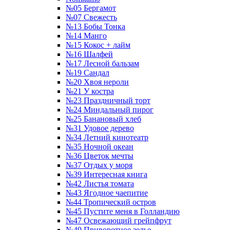
№05 Бергамот
№07 Свежесть
№13 Бобы Тонка
№14 Манго
№15 Кокос + лайм
№16 Шалфей
№17 Лесной бальзам
№19 Сандал
№20 Хвоя нероли
№21 У костра
№23 Праздничный торт
№24 Миндальный пирог
№25 Банановый хлеб
№31 Удовое дерево
№34 Летний кинотеатр
№35 Ночной океан
№36 Цветок мечты
№37 Отдых у моря
№39 Интересная книга
№42 Листья томата
№43 Ягодное чаепитие
№44 Тропический остров
№45 Пустите меня в Голландию
№47 Освежающий грейпфрут
№49 Приворотное зелье