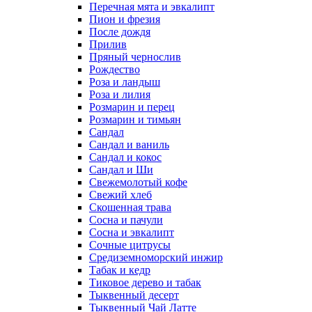
Перечная мята и эвкалипт
Пион и фрезия
После дождя
Прилив
Пряный чернослив
Рождество
Роза и ландыш
Роза и лилия
Розмарин и перец
Розмарин и тимьян
Сандал
Сандал и ваниль
Сандал и кокос
Сандал и Ши
Свежемолотый кофе
Свежий хлеб
Скошенная трава
Сосна и пачули
Сосна и эвкалипт
Сочные цитрусы
Средиземноморский инжир
Табак и кедр
Тиковое дерево и табак
Тыквенный десерт
Тыквенный Чай Латте