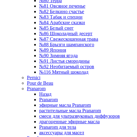
№80 Терра
№81 Овсяное печенье
№82 Белкино счастье
№83 Табак и специи
№84 Арабские сказки
№85 Белый снег
№86 Шоколадный десерт
№87 Свежескошенная трава
№88 Брызги шампанского
№89 Япония
№90 Зимняя ягода
№91 Листья смородины
№92 Необитаемый остров
№116 Мятный шоколад
Pernici
Pour de Beau
Pranarom
Назад
Pranarom
эфирные масла Pranarom
растительные масла Pranarom
смеси для ультразвуковых диффузоров
драгоценные эфирные масла
Pranarom для тела
аксессуары для масел