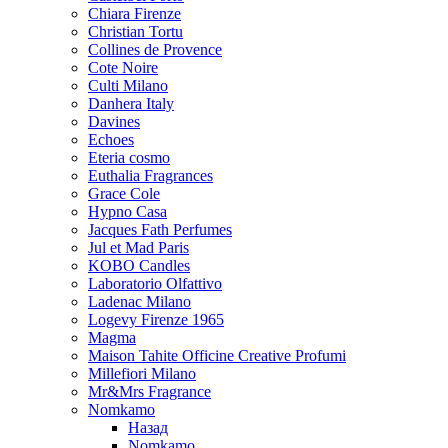
Chiara Firenze
Christian Tortu
Collines de Provence
Cote Noire
Culti Milano
Danhera Italy
Davines
Echoes
Eteria cosmo
Euthalia Fragrances
Grace Cole
Hypno Casa
Jacques Fath Perfumes
Jul et Mad Paris
KOBO Candles
Laboratorio Olfattivo
Ladenac Milano
Logevy Firenze 1965
Magma
Maison Tahite Officine Creative Profumi
Millefiori Milano
Mr&Mrs Fragrance
Nomkamo
Назад
Nomkamo