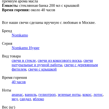
премиум арома масла
Ёмкость:
стеклянная банка 200 мл с крышкой
Время горения:
около 40 часов
Все наши свечи сделаны вручную с любовью в Москве.
Бренд
Nomkamo
Серия
Nomkamo Hygge
Вид товара
свечи в стекле
,
свечи из кокосового воска
,
свечи
натуральные и ручной работы
,
свечи с деревянным
фитилем
,
свечи с крышкой
Время горения
40 часов
Ноты
ананас
,
ваниль
,
гелиотроп
,
зеленые ноты
,
кокос
,
лотос
,
мед
,
сандал
,
яблоко
Вес (кг)