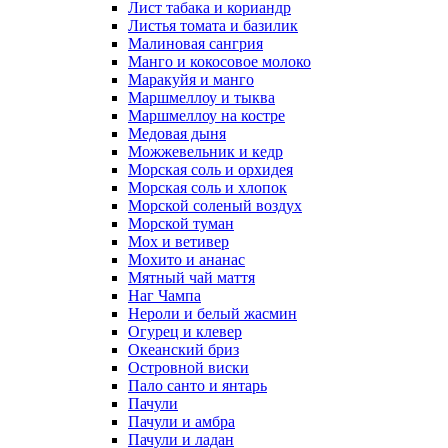
Лист табака и кориандр
Листья томата и базилик
Малиновая сангрия
Манго и кокосовое молоко
Маракуйя и манго
Маршмеллоу и тыква
Маршмеллоу на костре
Медовая дыня
Можжевельник и кедр
Морская соль и орхидея
Морская соль и хлопок
Морской соленый воздух
Морской туман
Мох и ветивер
Мохито и ананас
Мятный чай маття
Наг Чампа
Нероли и белый жасмин
Огурец и клевер
Океанский бриз
Островной виски
Пало санто и янтарь
Пачули
Пачули и амбра
Пачули и ладан