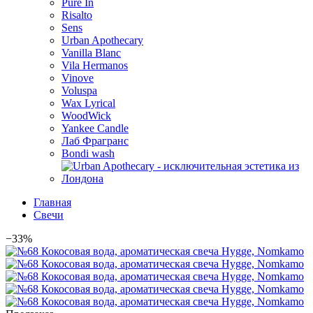
Pure In
Risalto
Sens
Urban Apothecary
Vanilla Blanc
Vila Hermanos
Vinove
Voluspa
Wax Lyrical
WoodWick
Yankee Candle
Лаб Фрагранс
Bondi wash
Главная
Свечи
−33%