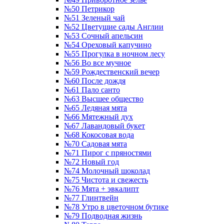
№50 Петрикор
№51 Зеленый чай
№52 Цветущие сады Англии
№53 Сочный апельсин
№54 Ореховый капучино
№55 Прогулка в ночном лесу
№56 Во все мучное
№59 Рождественский вечер
№60 После дождя
№61 Пало санто
№63 Высшее общество
№65 Ледяная мята
№66 Мятежный дух
№67 Лавандовый букет
№68 Кокосовая вода
№70 Садовая мята
№71 Пирог с пряностями
№72 Новый год
№74 Молочный шоколад
№75 Чистота и свежесть
№76 Мята + эвкалипт
№77 Глинтвейн
№78 Утро в цветочном бутике
№79 Подводная жизнь