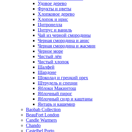
Удовое дерево
Фрукты и цветы
Хлопковое дерево
Хлопок и ирис
Цитронелла
Цитрус и ваниль
Чай из черной смородины
Черная смородина и анис
Черная смородина и жасмин
Черное море
Чистый лён
Чистый хлопок
Шалфей
Шардоне
Шоколад и грецкий орех
Штрудель и специи
Яблоки Макинтош
Яблочный пирог
Яблочный сидр и каштаны
Янтарь и кашемир
Baobab Collection
BeauFort London
Candle Warmers
Chando
Castelbel Porto