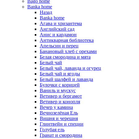
Bago home
Banka home
Назад
Banka home
Агава и хризантема
Английский сад
Анис и кардамон
Антикварная библиотека
Апельсин и перец
Банановый хлеб с орехами
Белая смородина и мята
Белый чай
Белый чай, лаванда и огурец
Белый чай и ягоды
Белый шалфей и лаванда
Булочки с корицей
Ваниль и мускус
Ветивер и бергамот
Ветивер и конопля
Вечер у камина
Вечнозелёная Ель
Вишня и черешня
Глинтвейн и специи
Голубая ель
Гранат и смородина