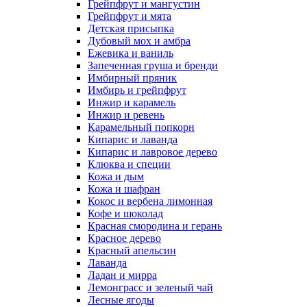
Грейпфрут и мангустин
Грейпфрут и мята
Детская присыпка
Дубовый мох и амбра
Ежевика и ваниль
Запеченная груша и бренди
Имбирный пряник
Имбирь и грейпфрут
Инжир и карамель
Инжир и ревень
Карамельный попкорн
Кипарис и лаванда
Кипарис и лавровое дерево
Клюква и специи
Кожа и дым
Кожа и шафран
Кокос и вербена лимонная
Кофе и шоколад
Красная смородина и герань
Красное дерево
Красный апельсин
Лаванда
Ладан и мирра
Лемонграсс и зеленый чай
Лесные ягоды