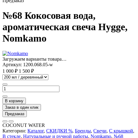
Предзаказ
№68 Кокосовая вода,
ароматическая свеча Hygge,
Nomkamo
Загружаем варианты товара…
Артикул:
1200.068.05-w
1 000 ₽
1 500 ₽
В корзину
Заказ в один клик
Предзаказ
COCONUT WATER
Категории:
Каталог
,
СКИДКИ %
,
Бренды
,
Свечи
,
С крышкой
,
В стекле
,
Натуральные и ручной работы
,
Nomkamo
,
№68