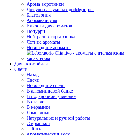
Арома-воротники
Для ультразвуковых диффузоров
Благовония
Аромакапсулы
Емкости для ароматов
Попурри
Нейтрализаторы запаха
Летние ароматы
Новогодние ароматы
Для автомобиля
Свечи
Назад
Свечи
Новогодние свечи
В алюминиевой банке
В подарочной упаковке
В стекле
В керамике
Лампадные
Натуральные и ручной работы
С крышкой
Чайные
Ароматический воск