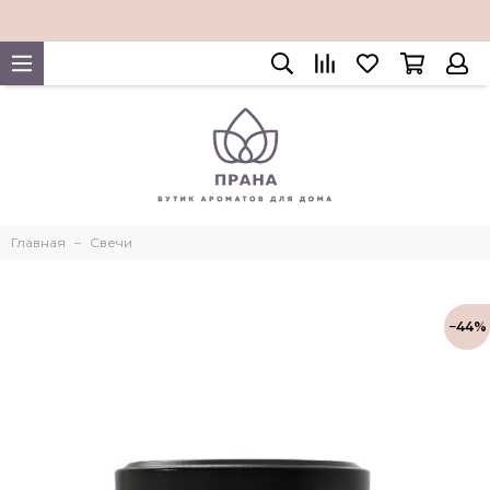
Главная
Свечи
−44%