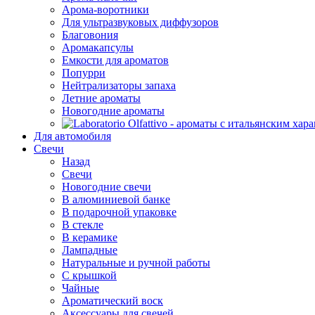
Арома-воротники
Для ультразвуковых диффузоров
Благовония
Аромакапсулы
Емкости для ароматов
Попурри
Нейтрализаторы запаха
Летние ароматы
Новогодние ароматы
Для автомобиля
Свечи
Назад
Свечи
Новогодние свечи
В алюминиевой банке
В подарочной упаковке
В стекле
В керамике
Лампадные
Натуральные и ручной работы
С крышкой
Чайные
Ароматический воск
Аксессуары для свечей