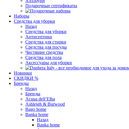
Хэллоуин
Подарочные сертификаты
Наборы
Средства для уборки
Назад
Средства для уборки
Антисептики
Средства для стирки
Средства для посуды
Чистящие средства
Средства для пола
Аксессуары для уборки
Новинки
СКИДКИ %
Бренды
Назад
Бренды
Acqua dell’Elba
Ashleigh & Burwood
Bago home
Banka home
Назад
Banka home