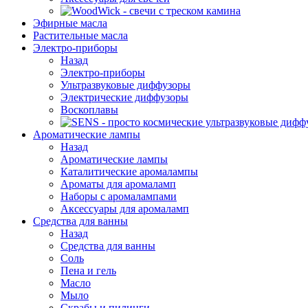
Эфирные масла
Растительные масла
Электро-приборы
Назад
Электро-приборы
Ультразвуковые диффузоры
Электрические диффузоры
Воскоплавы
Ароматические лампы
Назад
Ароматические лампы
Каталитические аромалампы
Ароматы для аромаламп
Наборы с аромалампами
Аксессуары для аромаламп
Средства для ванны
Назад
Средства для ванны
Соль
Пена и гель
Масло
Мыло
Скрабы и пилинги