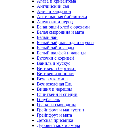
Агава и хризантема
Английский сад
Анис и кардамон
Антикварная библиотека
Апельсин и перец
Банановый хлеб с орехами
Белая смородина и мята
Белый чай
Белый чай, лаванда и огурец
Белый чай и ягоды
Белый шалфей и лаванда
Булочки с корицей
Ваниль и мускус
Ветивер и бергамот
Ветивер и конопля
Вечер у камина
Вечнозелёная Ель
Вишня и черешня
Глинтвейн и специи
Голубая ель
Гранат и смородина
Грейпфрут и мангустин
Грейпфрут и мята
Детская присыпка
Дубовый мох и амбра