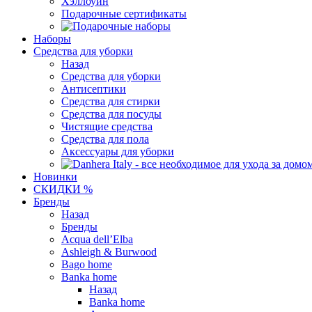
Хэллоуин
Подарочные сертификаты
Наборы
Средства для уборки
Назад
Средства для уборки
Антисептики
Средства для стирки
Средства для посуды
Чистящие средства
Средства для пола
Аксессуары для уборки
Новинки
СКИДКИ %
Бренды
Назад
Бренды
Acqua dell’Elba
Ashleigh & Burwood
Bago home
Banka home
Назад
Banka home