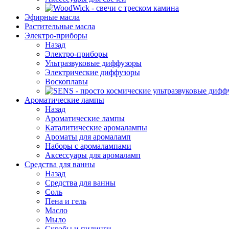
Эфирные масла
Растительные масла
Электро-приборы
Назад
Электро-приборы
Ультразвуковые диффузоры
Электрические диффузоры
Воскоплавы
Ароматические лампы
Назад
Ароматические лампы
Каталитические аромалампы
Ароматы для аромаламп
Наборы с аромалампами
Аксессуары для аромаламп
Средства для ванны
Назад
Средства для ванны
Соль
Пена и гель
Масло
Мыло
Скрабы и пилинги