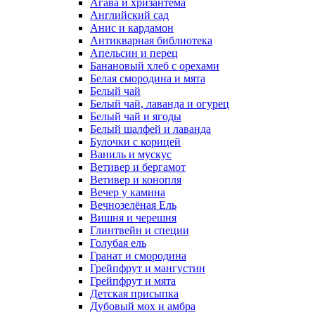
Агава и хризантема
Английский сад
Анис и кардамон
Антикварная библиотека
Апельсин и перец
Банановый хлеб с орехами
Белая смородина и мята
Белый чай
Белый чай, лаванда и огурец
Белый чай и ягоды
Белый шалфей и лаванда
Булочки с корицей
Ваниль и мускус
Ветивер и бергамот
Ветивер и конопля
Вечер у камина
Вечнозелёная Ель
Вишня и черешня
Глинтвейн и специи
Голубая ель
Гранат и смородина
Грейпфрут и мангустин
Грейпфрут и мята
Детская присыпка
Дубовый мох и амбра