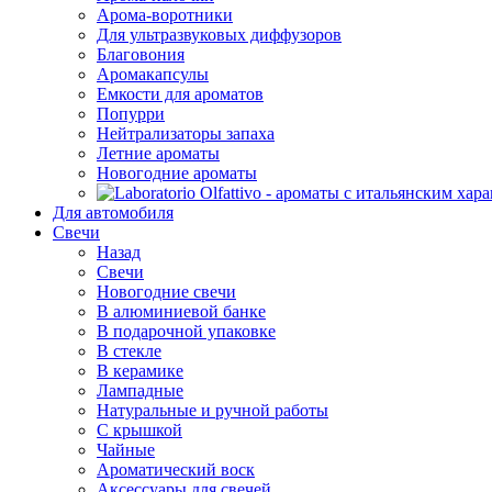
Арома-воротники
Для ультразвуковых диффузоров
Благовония
Аромакапсулы
Емкости для ароматов
Попурри
Нейтрализаторы запаха
Летние ароматы
Новогодние ароматы
Для автомобиля
Свечи
Назад
Свечи
Новогодние свечи
В алюминиевой банке
В подарочной упаковке
В стекле
В керамике
Лампадные
Натуральные и ручной работы
С крышкой
Чайные
Ароматический воск
Аксессуары для свечей