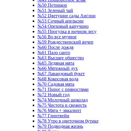
№50 Петрикор
№51 Зеленый чай
№52 Цветущие сады Англии
№53 Сочный апельсин
№54 Ореховый капучино
№55 Прогулка в ночном лесу
№56 Во все мучное
№59 Рождественский вечер
№60 После дождя
№61 Пало санто
№63 Высшее общество
№65 Ледяная мята
№66 Мятежный дух
№67 Лавандовый букет
№68 Кокосовая вода
№70 Садовая мята
№71 Пирог с пряностями
№72 Новый год
№74 Молочный шоколад
№75 Чистота и свежесть
№76 Мята + эвкалипт
№77 Глинтвейн
№78 Утро в цветочном бутике
№79 Подводная жизнь