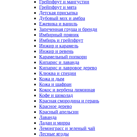
Грейпфрут и мангустин
Грейпфрут и мята
Детская присыпка
Дубовый мох и амбра
Ежевика и ваниль
Запеченная груша и бренди
Имбирный пряник
Имбирь и грейпфрут
Инжир и карамель
Инжир и ревень
Карамельный попкорн
Кипарис и лаванда
Кипарис и лавровое дерево
Клюква и специи
Кожа и дым
Кожа и шафран
Кокос и вербена лимонная
Кофе и шоколад
Красная смородина и герань
Красное дерево
Красный апельсин
Лаванда
Ладан и мирра
Лемонграсс и зеленый чай
Лесные ягоды