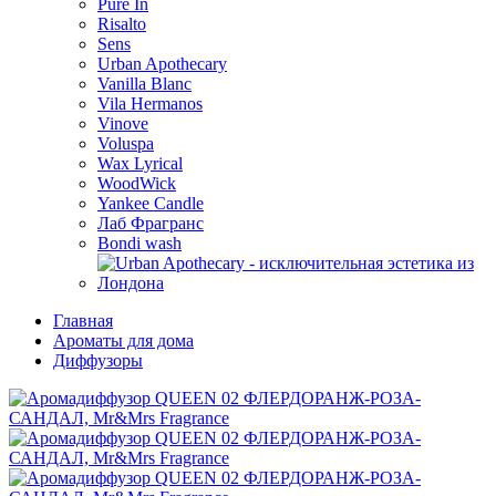
Pure In
Risalto
Sens
Urban Apothecary
Vanilla Blanc
Vila Hermanos
Vinove
Voluspa
Wax Lyrical
WoodWick
Yankee Candle
Лаб Фрагранс
Bondi wash
Главная
Ароматы для дома
Диффузоры