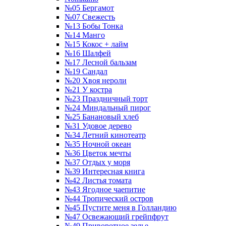
№05 Бергамот
№07 Свежесть
№13 Бобы Тонка
№14 Манго
№15 Кокос + лайм
№16 Шалфей
№17 Лесной бальзам
№19 Сандал
№20 Хвоя нероли
№21 У костра
№23 Праздничный торт
№24 Миндальный пирог
№25 Банановый хлеб
№31 Удовое дерево
№34 Летний кинотеатр
№35 Ночной океан
№36 Цветок мечты
№37 Отдых у моря
№39 Интересная книга
№42 Листья томата
№43 Ягодное чаепитие
№44 Тропический остров
№45 Пустите меня в Голландию
№47 Освежающий грейпфрут
№49 Приворотное зелье