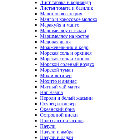
Лист табака и кориандр
Листья томата и базилик
Малиновая сангрия
Манго и кокосовое молоко
Маракуйя и манго
Маршмеллоу и тыква
Маршмеллоу на костре
Медовая дыня
Можжевельник и кедр
Морская соль и орхидея
Морская соль и хлопок
Морской соленый воздух
Морской туман
Мох и ветивер
Мохито и ананас
Мятный чай маття
Наг Чампа
Нероли и белый жасмин
Огурец и клевер
Океанский бриз
Островной виски
Пало санто и янтарь
Пачули
Пачули и амбра
Пачули и ладан