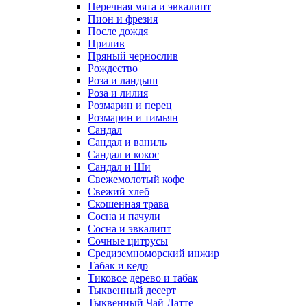
Перечная мята и эвкалипт
Пион и фрезия
После дождя
Прилив
Пряный чернослив
Рождество
Роза и ландыш
Роза и лилия
Розмарин и перец
Розмарин и тимьян
Сандал
Сандал и ваниль
Сандал и кокос
Сандал и Ши
Свежемолотый кофе
Свежий хлеб
Скошенная трава
Сосна и пачули
Сосна и эвкалипт
Сочные цитрусы
Средиземноморский инжир
Табак и кедр
Тиковое дерево и табак
Тыквенный десерт
Тыквенный Чай Латте