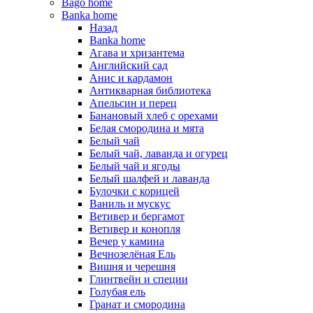
Bago home
Banka home
Назад
Banka home
Агава и хризантема
Английский сад
Анис и кардамон
Антикварная библиотека
Апельсин и перец
Банановый хлеб с орехами
Белая смородина и мята
Белый чай
Белый чай, лаванда и огурец
Белый чай и ягоды
Белый шалфей и лаванда
Булочки с корицей
Ваниль и мускус
Ветивер и бергамот
Ветивер и конопля
Вечер у камина
Вечнозелёная Ель
Вишня и черешня
Глинтвейн и специи
Голубая ель
Гранат и смородина