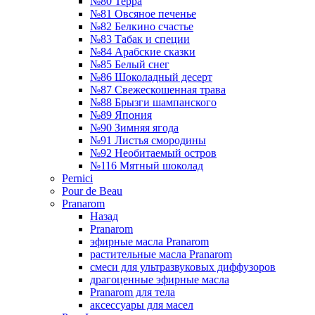
№80 Терра
№81 Овсяное печенье
№82 Белкино счастье
№83 Табак и специи
№84 Арабские сказки
№85 Белый снег
№86 Шоколадный десерт
№87 Свежескошенная трава
№88 Брызги шампанского
№89 Япония
№90 Зимняя ягода
№91 Листья смородины
№92 Необитаемый остров
№116 Мятный шоколад
Pernici
Pour de Beau
Pranarom
Назад
Pranarom
эфирные масла Pranarom
растительные масла Pranarom
смеси для ультразвуковых диффузоров
драгоценные эфирные масла
Pranarom для тела
аксессуары для масел