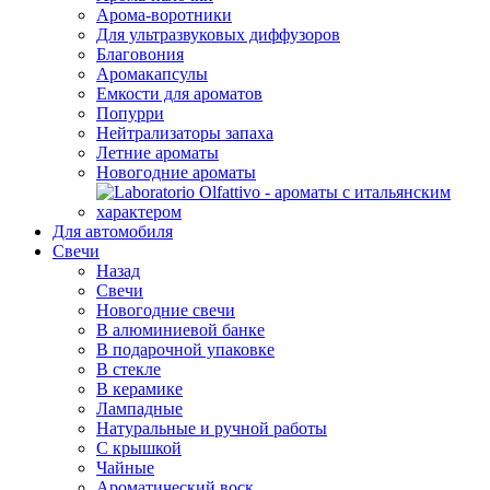
Арома-воротники
Для ультразвуковых диффузоров
Благовония
Аромакапсулы
Емкости для ароматов
Попурри
Нейтрализаторы запаха
Летние ароматы
Новогодние ароматы
Для автомобиля
Свечи
Назад
Свечи
Новогодние свечи
В алюминиевой банке
В подарочной упаковке
В стекле
В керамике
Лампадные
Натуральные и ручной работы
С крышкой
Чайные
Ароматический воск