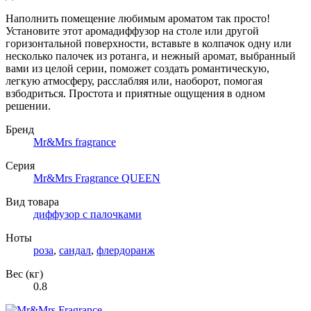
Наполнить помещение любимым ароматом так просто!
Установите этот аромадиффузор на столе или другой
горизонтальной поверхности, вставьте в колпачок одну или
несколько палочек из ротанга, и нежный аромат, выбранный
вами из целой серии, поможет создать романтическую,
легкую атмосферу, расслабляя или, наоборот, помогая
взбодриться. Простота и приятные ощущения в одном
решении.
Бренд
Mr&Mrs fragrance
Серия
Mr&Mrs Fragrance QUEEN
Вид товара
диффузор с палочками
Ноты
роза
,
сандал
,
флердоранж
Вес (кг)
0.8