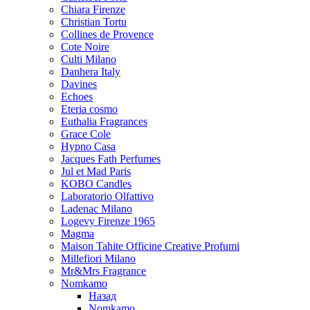
Chiara Firenze
Christian Tortu
Collines de Provence
Cote Noire
Culti Milano
Danhera Italy
Davines
Echoes
Eteria cosmo
Euthalia Fragrances
Grace Cole
Hypno Casa
Jacques Fath Perfumes
Jul et Mad Paris
KOBO Candles
Laboratorio Olfattivo
Ladenac Milano
Logevy Firenze 1965
Magma
Maison Tahite Officine Creative Profumi
Millefiori Milano
Mr&Mrs Fragrance
Nomkamo
Назад
Nomkamo