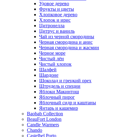
Удовое дерево
Фрукты и цветы
Хлопковое дерево
Хлопок и ирис
Цитронелла
Цитрус и ваниль
Чай из черной смородины
Черная смородина и анис
Черная смородина и жасмин
Черное море
Чистый лён
Чистый хлопок
Шалфей
Шардоне
Шоколад и грецкий орех
Штрудель и специи
Яблоки Макинтош
Яблочный пирог
Яблочный сидр и каштаны
Янтарь и кашемир
Baobab Collection
BeauFort London
Candle Warmers
Chando
Castelbel Porto