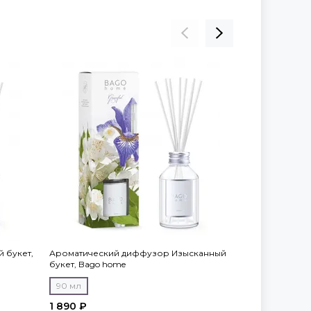
ПРЕДЗАКАЗ
 букет,
Ароматический диффузор Изысканный
Подарочный н
букет, Bago home
home
90 мл
50 мл
1 890 ₽
1 650 ₽