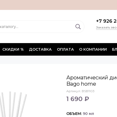
+7 926 2
Заказать зв
СКИДКИ %
ДОСТАВКА
ОПЛАТА
О КОМПАНИИ
Б
Ароматический ди
Bago home
Артикул:
BSB1103
1 690 ₽
ОБЪЕМ:
90 мл