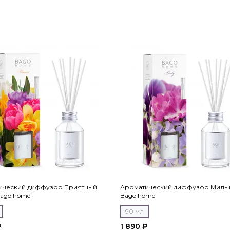
ический диффузор Приятный
Ароматический диффузор Милый
Bago home
Bago home
90 мл
₽
1 890 ₽