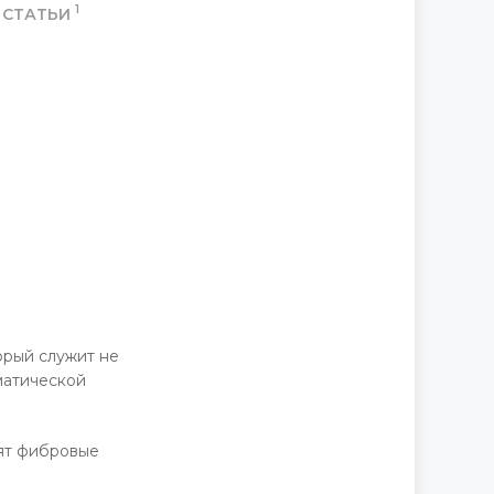
1
СТАТЬИ
орый служит не
матической
дят фибровые