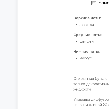
ОПИ
Верхние ноты:
лаванда
Средние ноты:
шалфей
Нижние ноты:
мускус
Стеклянная бутылоч
только декоративн
жидкости.
Упаковка диффузора
палочки длиной 20 