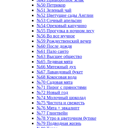
№50 Петрикор
№51 Зеленый чай
№52 Цветущие сады Англии
№53 Сочный апельсин
№54 Ореховый капучино
№55 Прогулка в ночном лесу
№56 Во все мучное
№59 Рождественский вечер
№60 После дождя
№61 Пало санто
№63 Высшее общество
№65 Ледяная мята
№66 Мятежный дух
№67 Лавандовый букет
№68 Кокосовая вода
№70 Садовая мята
№71 Пирог с пряностями
№72 Новый год
№74 Молочный шоколад
№75 Чистота и свежесть
№76 Мята + эвкалипт
№77 Глинтвейн
№78 Утро в цветочном бутике
№79 Подводная жизнь