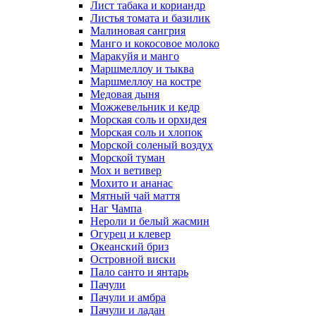
Лист табака и кориандр
Листья томата и базилик
Малиновая сангрия
Манго и кокосовое молоко
Маракуйя и манго
Маршмеллоу и тыква
Маршмеллоу на костре
Медовая дыня
Можжевельник и кедр
Морская соль и орхидея
Морская соль и хлопок
Морской соленый воздух
Морской туман
Мох и ветивер
Мохито и ананас
Мятный чай маття
Наг Чампа
Нероли и белый жасмин
Огурец и клевер
Океанский бриз
Островной виски
Пало санто и янтарь
Пачули
Пачули и амбра
Пачули и ладан