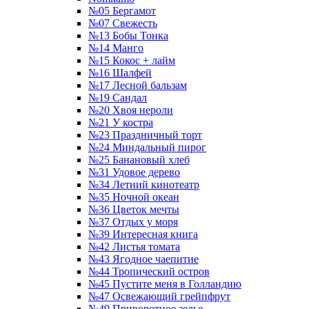
№05 Бергамот
№07 Свежесть
№13 Бобы Тонка
№14 Манго
№15 Кокос + лайм
№16 Шалфей
№17 Лесной бальзам
№19 Сандал
№20 Хвоя нероли
№21 У костра
№23 Праздничный торт
№24 Миндальный пирог
№25 Банановый хлеб
№31 Удовое дерево
№34 Летний кинотеатр
№35 Ночной океан
№36 Цветок мечты
№37 Отдых у моря
№39 Интересная книга
№42 Листья томата
№43 Ягодное чаепитие
№44 Тропический остров
№45 Пустите меня в Голландию
№47 Освежающий грейпфрут
№49 Приворотное зелье