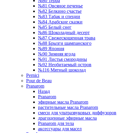
№80 Терра
№81 Овсяное печенье
№82 Белкино счастье
№83 Табак и специи
№84 Арабские сказки
№85 Белый снег
№86 Шоколадный десерт
№87 Свежескошенная трава
№88 Брызги шампанского
№89 Япония
№90 Зимняя ягода
№91 Листья смородины
№92 Необитаемый остров
№116 Мятный шоколад
Pernici
Pour de Beau
Pranarom
Назад
Pranarom
эфирные масла Pranarom
растительные масла Pranarom
смеси для ультразвуковых диффузоров
драгоценные эфирные масла
Pranarom для тела
аксессуары для масел