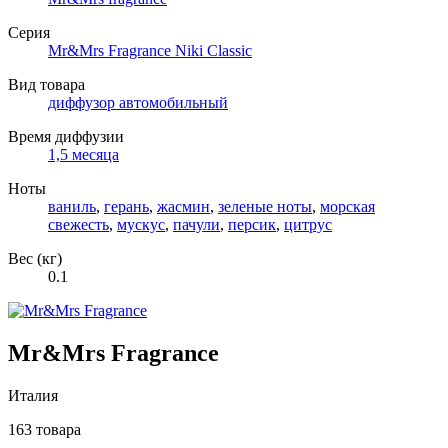
Серия
Mr&Mrs Fragrance Niki Classic
Вид товара
диффузор автомобильный
Время диффузии
1,5 месяца
Ноты
ваниль
,
герань
,
жасмин
,
зеленые ноты
,
морская
свежесть
,
мускус
,
пачули
,
персик
,
цитрус
Вес (кг)
0.1
Mr&Mrs Fragrance
Италия
163 товара