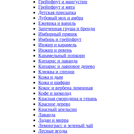
Грейпфрут и мангустин
Грейпфрут и мята
Детская присыпка
Дубовый мох и амбра
Ежевика и ваниль
Запеченная груша и бренди
Имбирный пряник
Имбирь и грейпфрут
Инжир и карамель
Инжир и ревень
Карамельный попкорн
Кипарис и лаванда
Кипарис и лавровое дерево
Клюква и специи
Кожа и дым
Кожа и шафран
Кокос и вербена лимонная
Кофе и шоколад
Красная смородина и герань
Красное дерево
Красный апельсин
Лаванда
Ладан и мирра
Лемонграсс и зеленый чай
Лесные ягоды