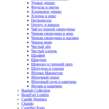
Удовое дерево
Фрукты и цветы
Хлопковое дерево
Хлопок и ирис
Цитронелла
Цитрус и ваниль
Чай из черной смородины
Черная смородина и анис
Черная смородина и жасмин
Черное море
Чистый лён
Чистый хлопок
Шалфей
Шардоне
Шоколад и грецкий орех
Штрудель и специи
Яблоки Макинтош
Яблочный пирог
Яблочный сидр и каштаны
Янтарь и кашемир
Baobab Collection
BeauFort London
Candle Warmers
Chando
Castelbel Porto