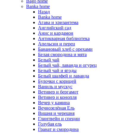
Bago home
Banka home
Назад
Banka home
Агава и хризантема
Английский сад
Анис и кардамон
Антикварная библиотека
Апельсин и перец
Банановый хлеб с орехами
Белая смородина и мята
Белый чай
Белый чай, лаванда и огурец
Белый чай и ягоды
Белый шалфей и лаванда
Булочки с корицей
Ваниль и мускус
Ветивер и бергамот
Ветивер и конопля
Вечер у камина
Вечнозелёная Ель
Вишня и черешня
Глинтвейн и специи
Голубая ель
Гранат и смородина