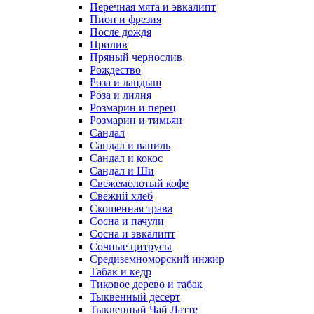
Перечная мята и эвкалипт
Пион и фрезия
После дождя
Прилив
Пряный чернослив
Рождество
Роза и ландыш
Роза и лилия
Розмарин и перец
Розмарин и тимьян
Сандал
Сандал и ваниль
Сандал и кокос
Сандал и Ши
Свежемолотый кофе
Свежий хлеб
Скошенная трава
Сосна и пачули
Сосна и эвкалипт
Сочные цитрусы
Средиземноморский инжир
Табак и кедр
Тиковое дерево и табак
Тыквенный десерт
Тыквенный Чай Латте