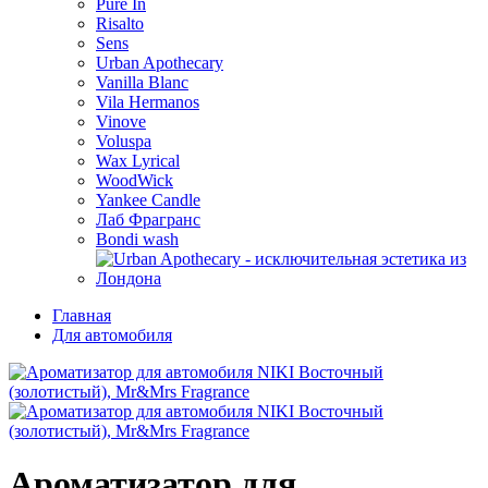
Pure In
Risalto
Sens
Urban Apothecary
Vanilla Blanc
Vila Hermanos
Vinove
Voluspa
Wax Lyrical
WoodWick
Yankee Candle
Лаб Фрагранс
Bondi wash
Главная
Для автомобиля
Ароматизатор для