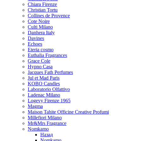
Chiara Firenze
Christian Tortu
Collines de Provence
Cote Noire
Culti Milano
Danhera Italy
Davines
Echoes
Eteria cosmo
Euthalia Fragrances
Grace Cole
Hypno Casa
Jacques Fath Perfumes
Jul et Mad Paris
KOBO Candles
Laboratorio Olfattivo
Ladenac Milano
Logevy Firenze 1965
Magma
Maison Tahite Officine Creative Profumi
Millefiori Milano
Mr&Mrs Fragrance
Nomkamo
Назад
Nomkamo