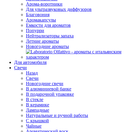
Арома-воротники
Для ультразвуковых диффузоров
Благовония
Аромакапсулы
Емкости для ароматов
Попурри
Нейтрализаторы запаха
Летние ароматы
Новогодние ароматы
Для автомобиля
Свечи
Назад
Свечи
Новогодние свечи
В алюминиевой банке
В подарочной упаковке
В стекле
В керамике
Лампадные
Натуральные и ручной работы
С крышкой
Чайные
Ароматический воск