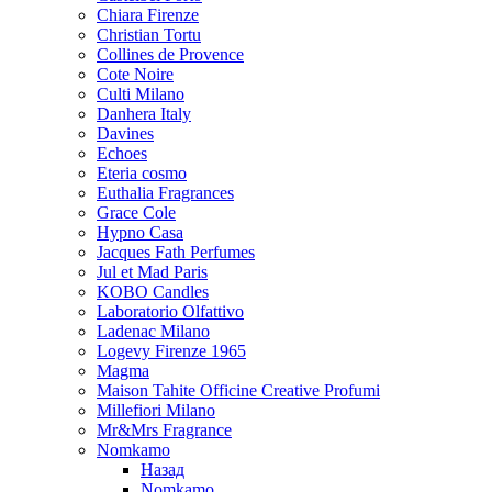
Chiara Firenze
Christian Tortu
Collines de Provence
Cote Noire
Culti Milano
Danhera Italy
Davines
Echoes
Eteria cosmo
Euthalia Fragrances
Grace Cole
Hypno Casa
Jacques Fath Perfumes
Jul et Mad Paris
KOBO Candles
Laboratorio Olfattivo
Ladenac Milano
Logevy Firenze 1965
Magma
Maison Tahite Officine Creative Profumi
Millefiori Milano
Mr&Mrs Fragrance
Nomkamo
Назад
Nomkamo