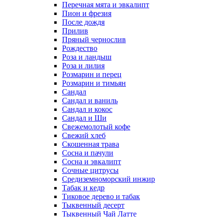
Перечная мята и эвкалипт
Пион и фрезия
После дождя
Прилив
Пряный чернослив
Рождество
Роза и ландыш
Роза и лилия
Розмарин и перец
Розмарин и тимьян
Сандал
Сандал и ваниль
Сандал и кокос
Сандал и Ши
Свежемолотый кофе
Свежий хлеб
Скошенная трава
Сосна и пачули
Сосна и эвкалипт
Сочные цитрусы
Средиземноморский инжир
Табак и кедр
Тиковое дерево и табак
Тыквенный десерт
Тыквенный Чай Латте