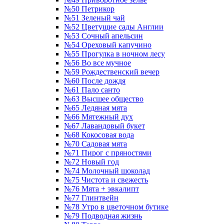
№50 Петрикор
№51 Зеленый чай
№52 Цветущие сады Англии
№53 Сочный апельсин
№54 Ореховый капучино
№55 Прогулка в ночном лесу
№56 Во все мучное
№59 Рождественский вечер
№60 После дождя
№61 Пало санто
№63 Высшее общество
№65 Ледяная мята
№66 Мятежный дух
№67 Лавандовый букет
№68 Кокосовая вода
№70 Садовая мята
№71 Пирог с пряностями
№72 Новый год
№74 Молочный шоколад
№75 Чистота и свежесть
№76 Мята + эвкалипт
№77 Глинтвейн
№78 Утро в цветочном бутике
№79 Подводная жизнь