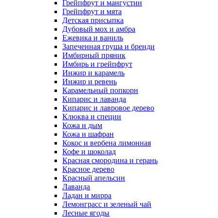
Грейпфрут и мангустин
Грейпфрут и мята
Детская присыпка
Дубовый мох и амбра
Ежевика и ваниль
Запеченная груша и бренди
Имбирный пряник
Имбирь и грейпфрут
Инжир и карамель
Инжир и ревень
Карамельный попкорн
Кипарис и лаванда
Кипарис и лавровое дерево
Клюква и специи
Кожа и дым
Кожа и шафран
Кокос и вербена лимонная
Кофе и шоколад
Красная смородина и герань
Красное дерево
Красный апельсин
Лаванда
Ладан и мирра
Лемонграсс и зеленый чай
Лесные ягоды