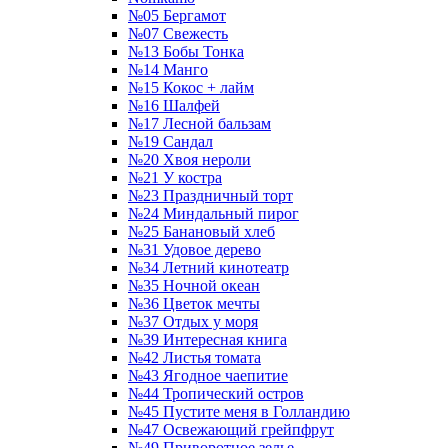
№05 Бергамот
№07 Свежесть
№13 Бобы Тонка
№14 Манго
№15 Кокос + лайм
№16 Шалфей
№17 Лесной бальзам
№19 Сандал
№20 Хвоя нероли
№21 У костра
№23 Праздничный торт
№24 Миндальный пирог
№25 Банановый хлеб
№31 Удовое дерево
№34 Летний кинотеатр
№35 Ночной океан
№36 Цветок мечты
№37 Отдых у моря
№39 Интересная книга
№42 Листья томата
№43 Ягодное чаепитие
№44 Тропический остров
№45 Пустите меня в Голландию
№47 Освежающий грейпфрут
№49 Приворотное зелье