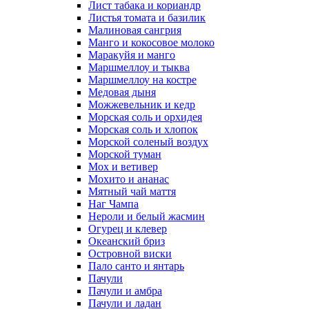
Лист табака и кориандр
Листья томата и базилик
Малиновая сангрия
Манго и кокосовое молоко
Маракуйя и манго
Маршмеллоу и тыква
Маршмеллоу на костре
Медовая дыня
Можжевельник и кедр
Морская соль и орхидея
Морская соль и хлопок
Морской соленый воздух
Морской туман
Мох и ветивер
Мохито и ананас
Мятный чай маття
Наг Чампа
Нероли и белый жасмин
Огурец и клевер
Океанский бриз
Островной виски
Пало санто и янтарь
Пачули
Пачули и амбра
Пачули и ладан