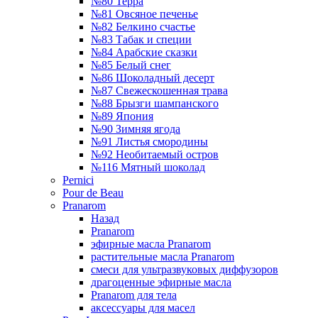
№80 Терра
№81 Овсяное печенье
№82 Белкино счастье
№83 Табак и специи
№84 Арабские сказки
№85 Белый снег
№86 Шоколадный десерт
№87 Свежескошенная трава
№88 Брызги шампанского
№89 Япония
№90 Зимняя ягода
№91 Листья смородины
№92 Необитаемый остров
№116 Мятный шоколад
Pernici
Pour de Beau
Pranarom
Назад
Pranarom
эфирные масла Pranarom
растительные масла Pranarom
смеси для ультразвуковых диффузоров
драгоценные эфирные масла
Pranarom для тела
аксессуары для масел