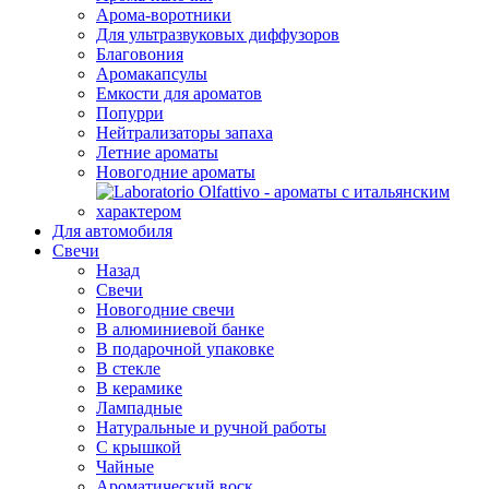
Арома-воротники
Для ультразвуковых диффузоров
Благовония
Аромакапсулы
Емкости для ароматов
Попурри
Нейтрализаторы запаха
Летние ароматы
Новогодние ароматы
Для автомобиля
Свечи
Назад
Свечи
Новогодние свечи
В алюминиевой банке
В подарочной упаковке
В стекле
В керамике
Лампадные
Натуральные и ручной работы
С крышкой
Чайные
Ароматический воск