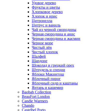
Удовое дерево
Фрукты и цветы
Хлопковое дерево
Хлопок и ирис
Цитронелла
Цитрус и ваниль
Чай из черной смородины
Черная смородина и анис
Черная смородина и жасмин
Черное море
Чистый лён
Чистый хлопок
Шалфей
Шардоне
Шоколад и грецкий орех
Штрудель и специи
Яблоки Макинтош
Яблочный пирог
Яблочный сидр и каштаны
Янтарь и кашемир
Baobab Collection
BeauFort London
Candle Warmers
Chando
Castelbel Porto