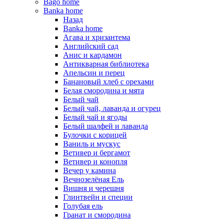
Bago home
Banka home
Назад
Banka home
Агава и хризантема
Английский сад
Анис и кардамон
Антикварная библиотека
Апельсин и перец
Банановый хлеб с орехами
Белая смородина и мята
Белый чай
Белый чай, лаванда и огурец
Белый чай и ягоды
Белый шалфей и лаванда
Булочки с корицей
Ваниль и мускус
Ветивер и бергамот
Ветивер и конопля
Вечер у камина
Вечнозелёная Ель
Вишня и черешня
Глинтвейн и специи
Голубая ель
Гранат и смородина