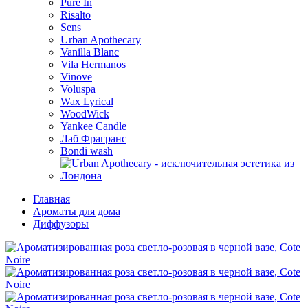
Pure In
Risalto
Sens
Urban Apothecary
Vanilla Blanc
Vila Hermanos
Vinove
Voluspa
Wax Lyrical
WoodWick
Yankee Candle
Лаб Фрагранс
Bondi wash
Главная
Ароматы для дома
Диффузоры