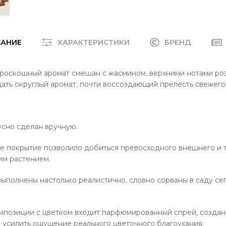
САНИЕ
ХАРАКТЕРИСТИКИ
БРЕНД
т роскошный аромат смешан с жасмином, верхними нотами р
дать округлый аромат, почти воссоздающий прелесть свежего
сно сделан вручную.
е покрытие позволило добиться превосходного внешнего и 
им растением.
ыполнены настолько реалистично, словно сорваны в саду сег
омпозиции с цветком входит парфюмированный спрей, созда
усилить ощущение реального цветочного благоухания.