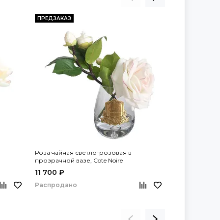
ПРЕДЗАКАЗ
ПРЕДЗАКАЗ
Роза чайная светло-розовая в
Светло-розов
прозрачной вазе, Cote Noire
прозрачной о
коробке с зол
11 700 ₽
18 850 ₽
Распродано
Распродано