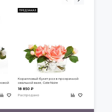
ПРЕДЗАКАЗ
ПРЕДЗАКАЗ
Коралловый букет роз в прозрачной
Белый букет 
зовой
овальной вазе, Cote Noire
овальной вазе,
18 850 ₽
18 850 ₽
Распродано
Распродано