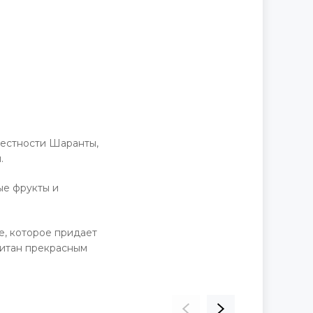
местности Шаранты,
.
ые фрукты и
е, которое придает
питан прекрасным