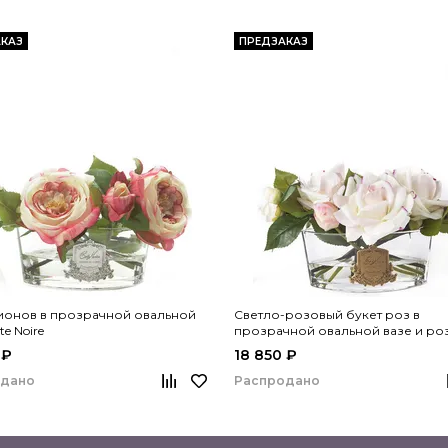
КАЗ
ПРЕДЗАКАЗ
ионов в прозрачной овальной
Светло-розовый букет роз в
te Noire
прозрачной овальной вазе и ро
коробке с золотом, Cote Noire
 ₽
18 850 ₽
одано
Распродано