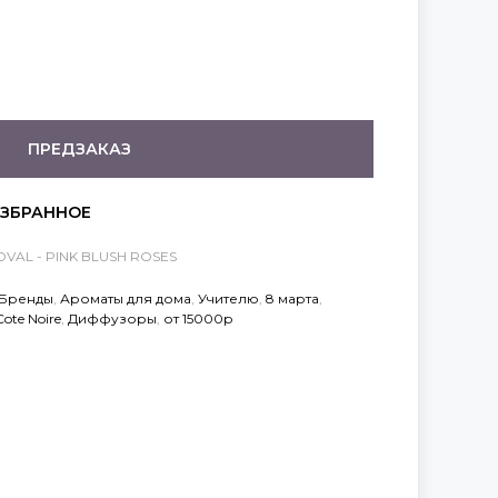
ПРЕДЗАКАЗ
OVAL - PINK BLUSH ROSES
Бренды
,
Ароматы для дома
,
Учителю
,
8 марта
,
Cote Noire
,
Диффузоры
,
от 15000р