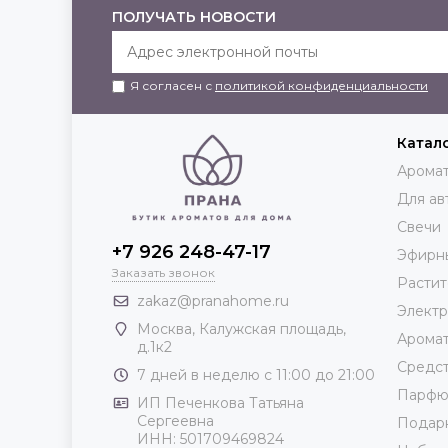
ПОЛУЧАТЬ НОВОСТИ
Я согласен с
политикой конфиденциальности
Катал
Аромат
Для ав
Свечи
+7 926 248-47-17
Эфирн
Заказать звонок
Растит
zakaz@pranahome.ru
Элект
Москва
, Калужская площадь,
Арома
д.1к2
Средст
7 дней в неделю с 11:00 до 21:00
Парф
ИП Печенкова Татьяна
Сергеевна
Подар
ИНН: 501709469824