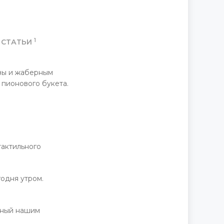
1
СТАТЬИ
озы и жаберным
 пионового букета.
тактильного
одня утром.
нный нашим