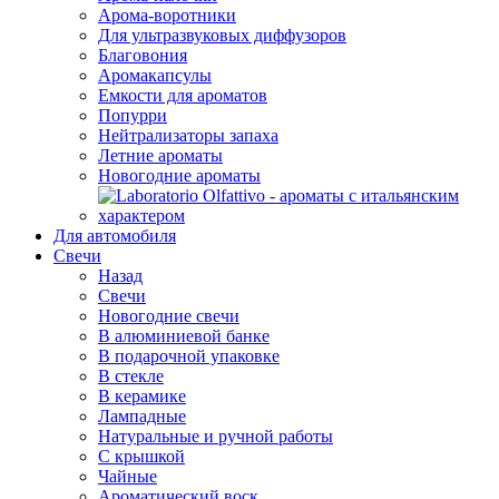
Арома-воротники
Для ультразвуковых диффузоров
Благовония
Аромакапсулы
Емкости для ароматов
Попурри
Нейтрализаторы запаха
Летние ароматы
Новогодние ароматы
Для автомобиля
Свечи
Назад
Свечи
Новогодние свечи
В алюминиевой банке
В подарочной упаковке
В стекле
В керамике
Лампадные
Натуральные и ручной работы
С крышкой
Чайные
Ароматический воск