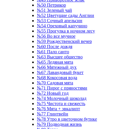
№50 Петрикор
№51 Зеленый чай
№52 Цветущие сады Англии
№53 Сочный апельсин
№54 Ореховый капучино
№55 Прогулка в ночном лесу
№56 Во все мучное
№59 Рождественский вечер
№60 После дождя
№61 Пало санто
№63 Высшее общество
№65 Ледяная мята
№66 Мятежный дух
№67 Лавандовый букет
№68 Кокосовая вода
№70 Садовая мята
№71 Пирог с пряностями
№72 Новый год
№74 Молочный шоколад
№75 Чистота и свежесть
№76 Мята + эвкалипт
№77 Глинтвейн
№78 Утро в цветочном бутике
№79 Подводная жизнь