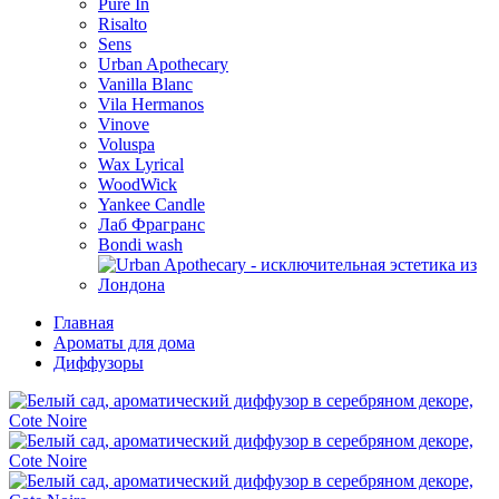
Pure In
Risalto
Sens
Urban Apothecary
Vanilla Blanc
Vila Hermanos
Vinove
Voluspa
Wax Lyrical
WoodWick
Yankee Candle
Лаб Фрагранс
Bondi wash
Главная
Ароматы для дома
Диффузоры