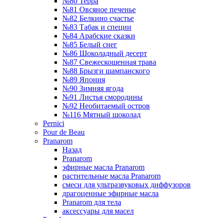
№80 Терра
№81 Овсяное печенье
№82 Белкино счастье
№83 Табак и специи
№84 Арабские сказки
№85 Белый снег
№86 Шоколадный десерт
№87 Свежескошенная трава
№88 Брызги шампанского
№89 Япония
№90 Зимняя ягода
№91 Листья смородины
№92 Необитаемый остров
№116 Мятный шоколад
Pernici
Pour de Beau
Pranarom
Назад
Pranarom
эфирные масла Pranarom
растительные масла Pranarom
смеси для ультразвуковых диффузоров
драгоценные эфирные масла
Pranarom для тела
аксессуары для масел