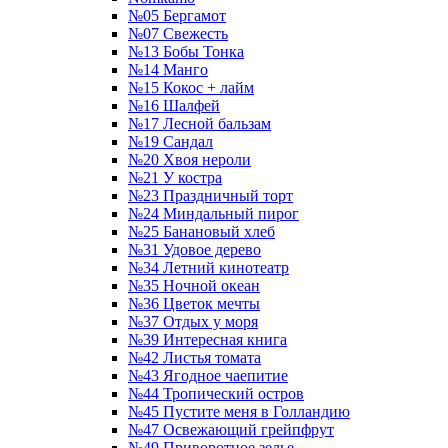
№05 Бергамот
№07 Свежесть
№13 Бобы Тонка
№14 Манго
№15 Кокос + лайм
№16 Шалфей
№17 Лесной бальзам
№19 Сандал
№20 Хвоя нероли
№21 У костра
№23 Праздничный торт
№24 Миндальный пирог
№25 Банановый хлеб
№31 Удовое дерево
№34 Летний кинотеатр
№35 Ночной океан
№36 Цветок мечты
№37 Отдых у моря
№39 Интересная книга
№42 Листья томата
№43 Ягодное чаепитие
№44 Тропический остров
№45 Пустите меня в Голландию
№47 Освежающий грейпфрут
№49 Приворотное зелье