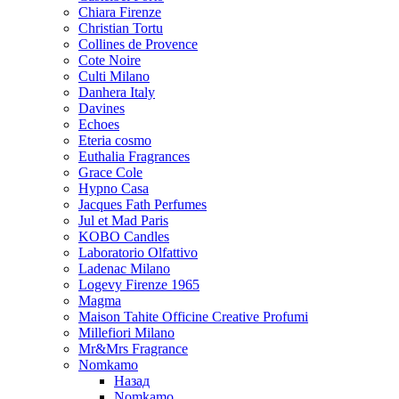
Chiara Firenze
Christian Tortu
Collines de Provence
Cote Noire
Culti Milano
Danhera Italy
Davines
Echoes
Eteria cosmo
Euthalia Fragrances
Grace Cole
Hypno Casa
Jacques Fath Perfumes
Jul et Mad Paris
KOBO Candles
Laboratorio Olfattivo
Ladenac Milano
Logevy Firenze 1965
Magma
Maison Tahite Officine Creative Profumi
Millefiori Milano
Mr&Mrs Fragrance
Nomkamo
Назад
Nomkamo