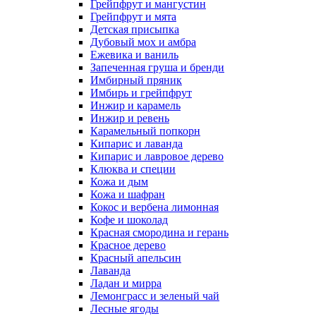
Грейпфрут и мангустин
Грейпфрут и мята
Детская присыпка
Дубовый мох и амбра
Ежевика и ваниль
Запеченная груша и бренди
Имбирный пряник
Имбирь и грейпфрут
Инжир и карамель
Инжир и ревень
Карамельный попкорн
Кипарис и лаванда
Кипарис и лавровое дерево
Клюква и специи
Кожа и дым
Кожа и шафран
Кокос и вербена лимонная
Кофе и шоколад
Красная смородина и герань
Красное дерево
Красный апельсин
Лаванда
Ладан и мирра
Лемонграсс и зеленый чай
Лесные ягоды