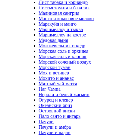
Лист табака и кориандр
Листья томата и базилик
Малиновая сангрия
Манго и кокосовое молоко
Маракуйя и манго
Маршмеллоу и тыква
Маршмеллоу на костре
Медовая дыня
Можжевельник и кедр
Морская соль и орхидея
Морская соль и хлопок
Морской соленый воздух
Морской туман
Мох и ветивер
Мохито и ананас
Мятный чай маття
Наг Чампа
Нероли и белый жасмин
Огурец и клевер
Океанский бриз
Островной виски
Пало санто и янтарь
Пачули
Пачули и амбра
Пачули и ладан