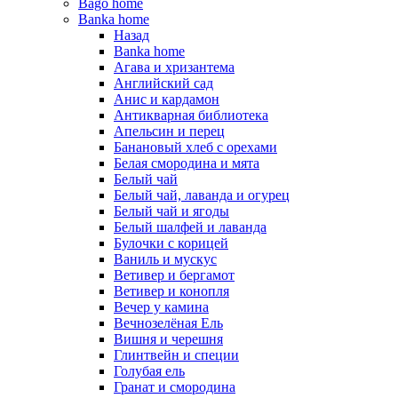
Bago home
Banka home
Назад
Banka home
Агава и хризантема
Английский сад
Анис и кардамон
Антикварная библиотека
Апельсин и перец
Банановый хлеб с орехами
Белая смородина и мята
Белый чай
Белый чай, лаванда и огурец
Белый чай и ягоды
Белый шалфей и лаванда
Булочки с корицей
Ваниль и мускус
Ветивер и бергамот
Ветивер и конопля
Вечер у камина
Вечнозелёная Ель
Вишня и черешня
Глинтвейн и специи
Голубая ель
Гранат и смородина