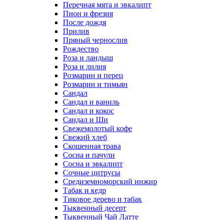
Перечная мята и эвкалипт
Пион и фрезия
После дождя
Прилив
Пряный чернослив
Рождество
Роза и ландыш
Роза и лилия
Розмарин и перец
Розмарин и тимьян
Сандал
Сандал и ваниль
Сандал и кокос
Сандал и Ши
Свежемолотый кофе
Свежий хлеб
Скошенная трава
Сосна и пачули
Сосна и эвкалипт
Сочные цитрусы
Средиземноморский инжир
Табак и кедр
Тиковое дерево и табак
Тыквенный десерт
Тыквенный Чай Латте