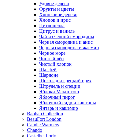
Удовое дерево
Фрукты и цветы
Хлопковое дерево
Хлопок и ирис
Цитронелла
Цитрус и ваниль
Чай из черной смородины
Черная смородина и анис
Черная смородина и жасмин
Черное море
Чистый лён
Чистый хлопок
Шалфей
Шардоне
Шоколад и грецкий орех
Штрудель и специи
Яблоки Макинтош
Яблочный пирог
Яблочный сидр и каштаны
Янтарь и кашемир
Baobab Collection
BeauFort London
Candle Warmers
Chando
Castelbel Porto