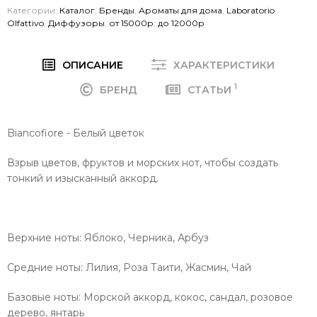
Категории:
Каталог
,
Бренды
,
Ароматы для дома
,
Laboratorio
Olfattivo
,
Диффузоры
,
от 15000р
,
до 12000р
ОПИСАНИЕ
ХАРАКТЕРИСТИКИ
1
БРЕНД
СТАТЬИ
Biancofiore - Белый цветок
Взрыв цветов, фруктов и морских нот, чтобы создать
тонкий и изысканный аккорд.
Верхние ноты:
Яблоко, Черника, Арбуз
Средние ноты:
Лилия, Роза Таити, Жасмин, Чай
Базовые ноты:
Морской аккорд, кокос, сандал, розовое
дерево, янтарь