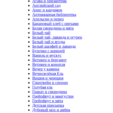
Агава и хризантема
Английский сад
Анис и кардамон
Антикварная библиотека
Апельсин и перец
Банановый хлеб с орехами
Белая смородина и мята
Белый чай
Белый чай, лаванда и огурец
Белый чай и ягоды
Белый шалфей и лаванда
Булочки с корицей
Ваниль и мускус
Ветивер и бергамот
Ветивер и конопля
Вечер у камина
Вечнозелёная Ель
Вишня и черешня
Глинтвейн и специи
Голубая ель
Гранат и смородина
Грейпфрут и мангустин
Грейпфрут и мята
Детская присыпка
Дубовый мох и амбра