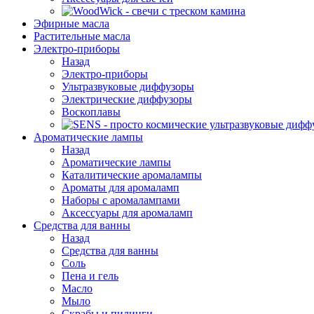
Эфирные масла
Растительные масла
Электро-приборы
Назад
Электро-приборы
Ультразвуковые диффузоры
Электрические диффузоры
Воскоплавы
Ароматические лампы
Назад
Ароматические лампы
Каталитические аромалампы
Ароматы для аромаламп
Наборы с аромалампами
Аксессуары для аромаламп
Средства для ванны
Назад
Средства для ванны
Соль
Пена и гель
Масло
Мыло
Скрабы и пилинги