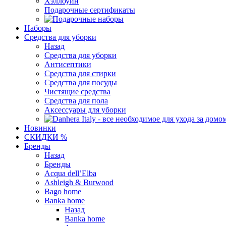
Хэллоуин
Подарочные сертификаты
Наборы
Средства для уборки
Назад
Средства для уборки
Антисептики
Средства для стирки
Средства для посуды
Чистящие средства
Средства для пола
Аксессуары для уборки
Новинки
СКИДКИ %
Бренды
Назад
Бренды
Acqua dell’Elba
Ashleigh & Burwood
Bago home
Banka home
Назад
Banka home