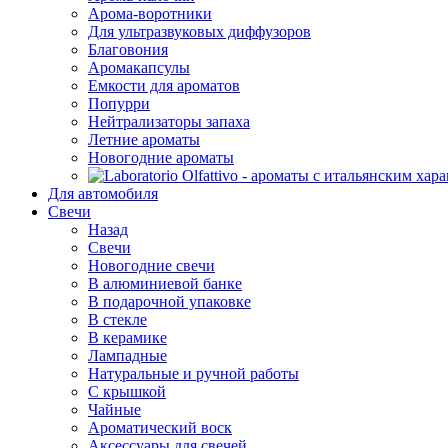
Арома-воротники
Для ультразвуковых диффузоров
Благовония
Аромакапсулы
Емкости для ароматов
Попурри
Нейтрализаторы запаха
Летние ароматы
Новогодние ароматы
Для автомобиля
Свечи
Назад
Свечи
Новогодние свечи
В алюминиевой банке
В подарочной упаковке
В стекле
В керамике
Лампадные
Натуральные и ручной работы
С крышкой
Чайные
Ароматический воск
Аксессуары для свечей