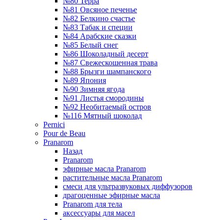
№80 Терра
№81 Овсяное печенье
№82 Белкино счастье
№83 Табак и специи
№84 Арабские сказки
№85 Белый снег
№86 Шоколадный десерт
№87 Свежескошенная трава
№88 Брызги шампанского
№89 Япония
№90 Зимняя ягода
№91 Листья смородины
№92 Необитаемый остров
№116 Мятный шоколад
Pernici
Pour de Beau
Pranarom
Назад
Pranarom
эфирные масла Pranarom
растительные масла Pranarom
смеси для ультразвуковых диффузоров
драгоценные эфирные масла
Pranarom для тела
аксессуары для масел