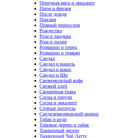
Перечная мята и эвкалипт
Пион и фрезия
После дождя
Прилив
Пряный чернослив
Рождество
Роза и ландыш
Роза и лилия
Розмарин и перец
Розмарин и тимьян
Сандал
Сандал и ваниль
Сандал и кокос
Сандал и Ши
Свежемолотый кофе
Свежий хлеб
Скошенная трава
Сосна и пачули
Сосна и эвкалипт
Сочные цитрусы
Средиземноморский инжир
Табак и кедр
Тиковое дерево и табак
Тыквенный десерт
Тыквенный Чай Латте