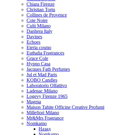
Chiara Firenze
Christian Tortu
Collines de Provence
Cote Noire
Culti Milano
Danhera Italy
Davines
Echoes
Eteria cosmo
Euthalia Fragrances
Grace Cole
Hypno Casa
Jacques Fath Perfumes
Jul et Mad Paris
KOBO Candles
Laboratorio Olfattivo
Ladenac Milano
Logevy Firenze 1965
Magma
Maison Tahite Officine Creative Profumi
Millefiori Milano
Mr&Mrs Fragrance
Nomkamo
Назад
Nomkamo