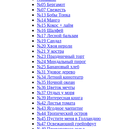
№05 Бергамот
№07 Свежесть
№13 Бобы Тонка
№14 Манго
№15 Кокос + лайм
№16 Шалфей
№17 Лесной бальзам
№19 Сандал
№20 Хвоя нероли
№21 У костра
№23 Праздничный торт
№24 Миндальный пирог
№25 Банановый хлеб
№31 Удовое дерево
№34 Летний кинотеатр
№35 Ночной океан
№36 Цветок мечты
№37 Отдых у моря
№39 Интересная книга
№42 Листья томата
№43 Ягодное чаепитие
№44 Тропический остров
№45 Пустите меня в Голландию
№47 Освежающий грейпфрут
№49 Приворотное зелье