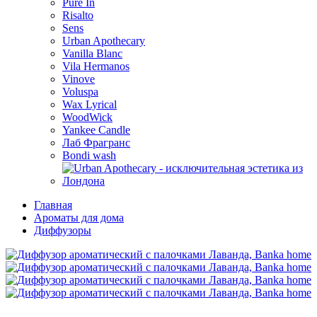
Pure In
Risalto
Sens
Urban Apothecary
Vanilla Blanc
Vila Hermanos
Vinove
Voluspa
Wax Lyrical
WoodWick
Yankee Candle
Лаб Фрагранс
Bondi wash
Главная
Ароматы для дома
Диффузоры