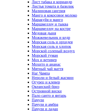
Лист табака и кориандр
Листья томата и базилик
Малиновая сангрия
Манго и кокосовое молоко
Маракуйя и манго
Маршмеллоу и тыква
Маршмеллоу на костре
Медовая дыня
Можжевельник и кедр
Морская соль и орхидея
Морская соль и хлопок
Морской соленый воздух
Морской туман
Мох и ветивер
Мохито и ананас
Мятный чай маття
Наг Чампа
Нероли и белый жасмин
Огурец и клевер
Океанский бриз
Островной виски
Пало санто и янтарь
Пачули
Пачули и амбра
Пачули и ладан