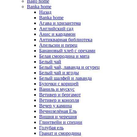
Bago home
Banka home
Назад
Banka home
Агава и хризантема
Английский сад
Анис и кардамон
Антикварная библиотека
Апельсин и перец
Банановый хлеб с орехами
Белая смородина и мята
Белый чай
Белый чай, лаванда и огурец
Белый чай и ягоды
Белый шалфей и лаванда
Булочки с корицей
Ваниль и мускус
Ветивер и бергамот
Ветивер и конопля
Вечер у камина
Вечнозелёная Ель
Вишня и черешня
Глинтвейн и специи
Голубая ель
Гранат и смородина