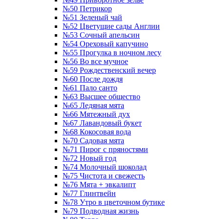
№50 Петрикор
№51 Зеленый чай
№52 Цветущие сады Англии
№53 Сочный апельсин
№54 Ореховый капучино
№55 Прогулка в ночном лесу
№56 Во все мучное
№59 Рождественский вечер
№60 После дождя
№61 Пало санто
№63 Высшее общество
№65 Ледяная мята
№66 Мятежный дух
№67 Лавандовый букет
№68 Кокосовая вода
№70 Садовая мята
№71 Пирог с пряностями
№72 Новый год
№74 Молочный шоколад
№75 Чистота и свежесть
№76 Мята + эвкалипт
№77 Глинтвейн
№78 Утро в цветочном бутике
№79 Подводная жизнь