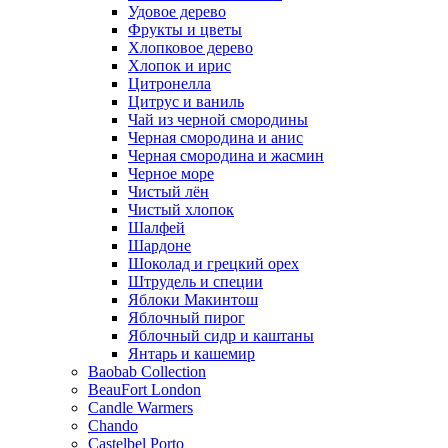
Удовое дерево
Фрукты и цветы
Хлопковое дерево
Хлопок и ирис
Цитронелла
Цитрус и ваниль
Чай из черной смородины
Черная смородина и анис
Черная смородина и жасмин
Черное море
Чистый лён
Чистый хлопок
Шалфей
Шардоне
Шоколад и грецкий орех
Штрудель и специи
Яблоки Макинтош
Яблочный пирог
Яблочный сидр и каштаны
Янтарь и кашемир
Baobab Collection
BeauFort London
Candle Warmers
Chando
Castelbel Porto