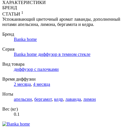
ХАРАКТЕРИСТИКИ
БРЕНД
1
СТАТЬИ
Успокаивающий цветочный аромат лаванды, дополненный
нотами апельсина, лимона, бергамота и кедра.
Бренд
Banka home
Серия
Banka home диффузор в темном стекле
Вид товара
диффузор с палочками
Время диффузии
2 месяца
,
4 месяца
Ноты
апельсин
,
бергамот
,
кедр
,
лаванда
,
лимон
Вес (кг)
0.1