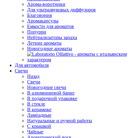
Арома-воротники
Для ультразвуковых диффузоров
Благовония
Аромакапсулы
Емкости для ароматов
Попурри
Нейтрализаторы запаха
Летние ароматы
Новогодние ароматы
Для автомобиля
Свечи
Назад
Свечи
Новогодние свечи
В алюминиевой банке
В подарочной упаковке
В стекле
В керамике
Лампадные
Натуральные и ручной работы
С крышкой
Чайные
Ароматический воск