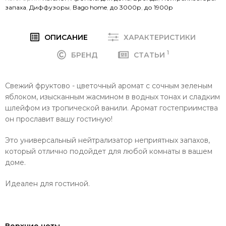
запаха
,
Диффузоры
,
Bago home
,
до 3000р
,
до 1900р
ОПИСАНИЕ
ХАРАКТЕРИСТИКИ
1
БРЕНД
СТАТЬИ
Свежий фруктово - цветочный аромат с сочным зеленым
яблоком, изысканным жасмином в водных тонах и сладким
шлейфом из тропической ванили. Аромат гостеприимства
он прославит вашу гостиную!
Это универсальный нейтрализатор неприятных запахов,
который отлично подойдет для любой комнаты в вашем
доме.
Идеален для гостиной.
Верхние ноты