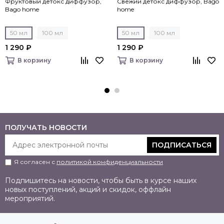
Фруктовый детокс диффузор,
Свежий детокс диффузор, Bago
Bago home
home
50 мл
100 мл
50 мл
100 мл
1 290 ₽
1 290 ₽
В корзину
В корзину
ПОЛУЧАТЬ НОВОСТИ
ПОДПИСАТЬСЯ
Я согласен с
политикой конфиденциальности
Подпишитесь на новости, чтобы быть в курсе наших
новых поступлений, акций и скидок, оффлайн
мероприятий.