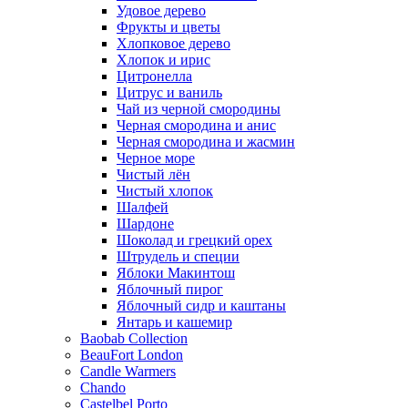
Удовое дерево
Фрукты и цветы
Хлопковое дерево
Хлопок и ирис
Цитронелла
Цитрус и ваниль
Чай из черной смородины
Черная смородина и анис
Черная смородина и жасмин
Черное море
Чистый лён
Чистый хлопок
Шалфей
Шардоне
Шоколад и грецкий орех
Штрудель и специи
Яблоки Макинтош
Яблочный пирог
Яблочный сидр и каштаны
Янтарь и кашемир
Baobab Collection
BeauFort London
Candle Warmers
Chando
Castelbel Porto