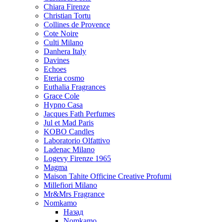
Chiara Firenze
Christian Tortu
Collines de Provence
Cote Noire
Culti Milano
Danhera Italy
Davines
Echoes
Eteria cosmo
Euthalia Fragrances
Grace Cole
Hypno Casa
Jacques Fath Perfumes
Jul et Mad Paris
KOBO Candles
Laboratorio Olfattivo
Ladenac Milano
Logevy Firenze 1965
Magma
Maison Tahite Officine Creative Profumi
Millefiori Milano
Mr&Mrs Fragrance
Nomkamo
Назад
Nomkamo