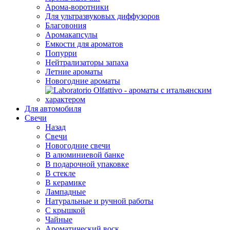
Арома-воротники
Для ультразвуковых диффузоров
Благовония
Аромакапсулы
Емкости для ароматов
Попурри
Нейтрализаторы запаха
Летние ароматы
Новогодние ароматы
Для автомобиля
Свечи
Назад
Свечи
Новогодние свечи
В алюминиевой банке
В подарочной упаковке
В стекле
В керамике
Лампадные
Натуральные и ручной работы
С крышкой
Чайные
Ароматический воск