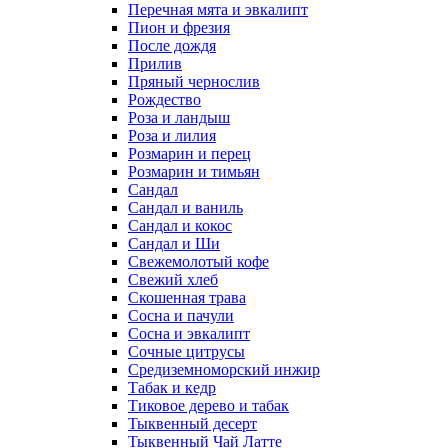
Перечная мята и эвкалипт
Пион и фрезия
После дождя
Прилив
Пряный чернослив
Рождество
Роза и ландыш
Роза и лилия
Розмарин и перец
Розмарин и тимьян
Сандал
Сандал и ваниль
Сандал и кокос
Сандал и Ши
Свежемолотый кофе
Свежий хлеб
Скошенная трава
Сосна и пачули
Сосна и эвкалипт
Сочные цитрусы
Средиземноморский инжир
Табак и кедр
Тиковое дерево и табак
Тыквенный десерт
Тыквенный Чай Латте