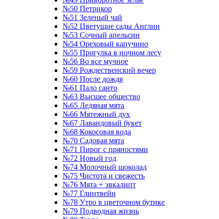
№50 Петрикор
№51 Зеленый чай
№52 Цветущие сады Англии
№53 Сочный апельсин
№54 Ореховый капучино
№55 Прогулка в ночном лесу
№56 Во все мучное
№59 Рождественский вечер
№60 После дождя
№61 Пало санто
№63 Высшее общество
№65 Ледяная мята
№66 Мятежный дух
№67 Лавандовый букет
№68 Кокосовая вода
№70 Садовая мята
№71 Пирог с пряностями
№72 Новый год
№74 Молочный шоколад
№75 Чистота и свежесть
№76 Мята + эвкалипт
№77 Глинтвейн
№78 Утро в цветочном бутике
№79 Подводная жизнь