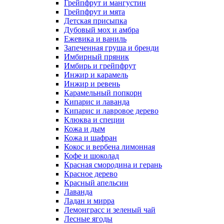
Грейпфрут и мангустин
Грейпфрут и мята
Детская присыпка
Дубовый мох и амбра
Ежевика и ваниль
Запеченная груша и бренди
Имбирный пряник
Имбирь и грейпфрут
Инжир и карамель
Инжир и ревень
Карамельный попкорн
Кипарис и лаванда
Кипарис и лавровое дерево
Клюква и специи
Кожа и дым
Кожа и шафран
Кокос и вербена лимонная
Кофе и шоколад
Красная смородина и герань
Красное дерево
Красный апельсин
Лаванда
Ладан и мирра
Лемонграсс и зеленый чай
Лесные ягоды