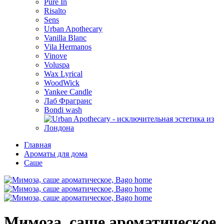
Pure In
Risalto
Sens
Urban Apothecary
Vanilla Blanc
Vila Hermanos
Vinove
Voluspa
Wax Lyrical
WoodWick
Yankee Candle
Лаб Фрагранс
Bondi wash
Главная
Ароматы для дома
Саше
Мимоза, саше ароматическое,