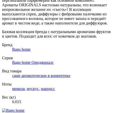
персональной парфюмерии как основной компонент.
Ароматы ORIGINALS настолько натуральны, что возникает
непроизвольное желание их «съесть»! В коллекции
выпускаются спреи, диффузоры с фибровыми палочками из
прессованного волокна, которое не имеет запаха и передаёт
аромат в чистом виде, а также наполнители для диффузоров.
Базовая коллекция бренда с натуральными ароматами фруктов
и цветов. Подходит для всех: от новичков до знатоков.
Бренд
Bago home
Серия
Bago home Ориджиналс
Вид товара
саше ароматическое в конвертике
Ноты
мимоза
,
мускус
,
нарцисс
Вес (кг)
0.015