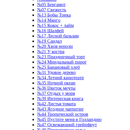
№05 Бергамот
№07 Свежесть
№13 Бобы Тонка
№14 Манго
№15 Кокос + лайм
№16 Шалфей
№17 Лесной бальзам
№19 Сандал
№20 Хвоя нероли
№21 У костра
№23 Праздничный торт
№24 Миндальный пирог
№25 Банановый хлеб
№31 Удовое дерево
№34 Летний кинотеатр
№35 Ночной океан
№36 Цветок мечты
№37 Отдых у моря
№39 Интересная книга
№42 Листья томата
№43 Ягодное чаепитие
№44 Тропический остров
№45 Пустите меня в Голландию
№47 Освежающий грейпфрут
№49 Приворотное зелье