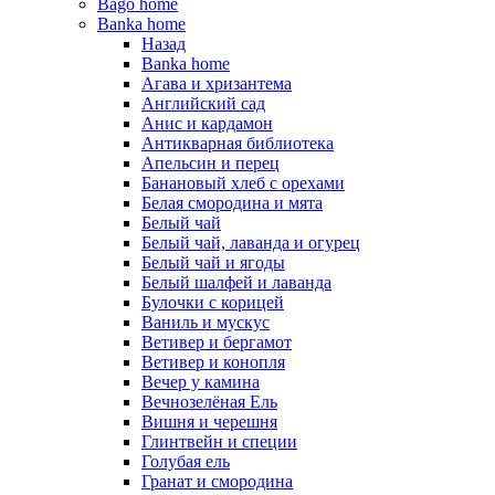
Bago home
Banka home
Назад
Banka home
Агава и хризантема
Английский сад
Анис и кардамон
Антикварная библиотека
Апельсин и перец
Банановый хлеб с орехами
Белая смородина и мята
Белый чай
Белый чай, лаванда и огурец
Белый чай и ягоды
Белый шалфей и лаванда
Булочки с корицей
Ваниль и мускус
Ветивер и бергамот
Ветивер и конопля
Вечер у камина
Вечнозелёная Ель
Вишня и черешня
Глинтвейн и специи
Голубая ель
Гранат и смородина