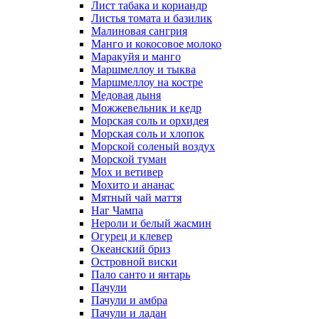
Лист табака и кориандр
Листья томата и базилик
Малиновая сангрия
Манго и кокосовое молоко
Маракуйя и манго
Маршмеллоу и тыква
Маршмеллоу на костре
Медовая дыня
Можжевельник и кедр
Морская соль и орхидея
Морская соль и хлопок
Морской соленый воздух
Морской туман
Мох и ветивер
Мохито и ананас
Мятный чай маття
Наг Чампа
Нероли и белый жасмин
Огурец и клевер
Океанский бриз
Островной виски
Пало санто и янтарь
Пачули
Пачули и амбра
Пачули и ладан