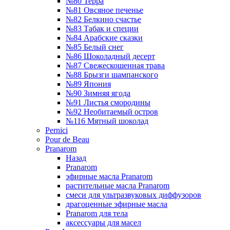
№80 Терра
№81 Овсяное печенье
№82 Белкино счастье
№83 Табак и специи
№84 Арабские сказки
№85 Белый снег
№86 Шоколадный десерт
№87 Свежескошенная трава
№88 Брызги шампанского
№89 Япония
№90 Зимняя ягода
№91 Листья смородины
№92 Необитаемый остров
№116 Мятный шоколад
Pernici
Pour de Beau
Pranarom
Назад
Pranarom
эфирные масла Pranarom
растительные масла Pranarom
смеси для ультразвуковых диффузоров
драгоценные эфирные масла
Pranarom для тела
аксессуары для масел