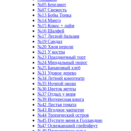
№05 Бергамот
№07 Свежесть
№13 Бобы Тонка
№14 Манго
№15 Кокос + лайм
№16 Шалфей
№17 Лесной бальзам
№19 Сандал
№20 Хвоя нероли
№21 У костра
№23 Праздничный торт
№24 Миндальный пирог
№25 Банановый хлеб
№31 Удовое дерево
№34 Летний кинотеатр
№35 Ночной океан
№36 Цветок мечты
№37 Отдых у моря
№39 Интересная книга
№42 Листья томата
№43 Ягодное чаепитие
№44 Тропический остров
№45 Пустите меня в Голландию
№47 Освежающий грейпфрут
№49 Приворотное зелье