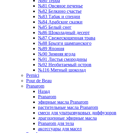
№80 Терра
№81 Овсяное печенье
№82 Белкино счастье
№83 Табак и специи
№84 Арабские сказки
№85 Белый снег
№86 Шоколадный десерт
№87 Свежескошенная трава
№88 Брызги шампанского
№89 Япония
№90 Зимняя ягода
№91 Листья смородины
№92 Необитаемый остров
№116 Мятный шоколад
Pernici
Pour de Beau
Pranarom
Назад
Pranarom
эфирные масла Pranarom
растительные масла Pranarom
смеси для ультразвуковых диффузоров
драгоценные эфирные масла
Pranarom для тела
аксессуары для масел