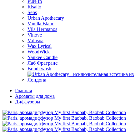
Pure In
Risalto
Sens
Urban Apothecary
Vanilla Blanc
Vila Hermanos
Vinove
Voluspa
Wax Lyrical
WoodWick
Yankee Candle
Лаб Фрагранс
Bondi wash
Главная
Ароматы для дома
Диффузоры