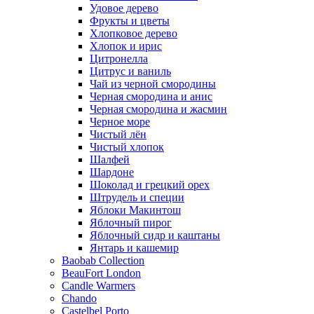
Удовое дерево
Фрукты и цветы
Хлопковое дерево
Хлопок и ирис
Цитронелла
Цитрус и ваниль
Чай из черной смородины
Черная смородина и анис
Черная смородина и жасмин
Черное море
Чистый лён
Чистый хлопок
Шалфей
Шардоне
Шоколад и грецкий орех
Штрудель и специи
Яблоки Макинтош
Яблочный пирог
Яблочный сидр и каштаны
Янтарь и кашемир
Baobab Collection
BeauFort London
Candle Warmers
Chando
Castelbel Porto