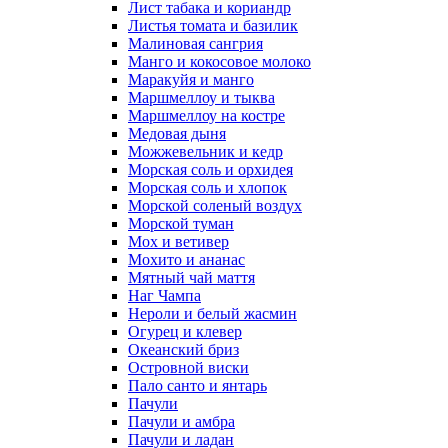
Лист табака и кориандр
Листья томата и базилик
Малиновая сангрия
Манго и кокосовое молоко
Маракуйя и манго
Маршмеллоу и тыква
Маршмеллоу на костре
Медовая дыня
Можжевельник и кедр
Морская соль и орхидея
Морская соль и хлопок
Морской соленый воздух
Морской туман
Мох и ветивер
Мохито и ананас
Мятный чай маття
Наг Чампа
Нероли и белый жасмин
Огурец и клевер
Океанский бриз
Островной виски
Пало санто и янтарь
Пачули
Пачули и амбра
Пачули и ладан