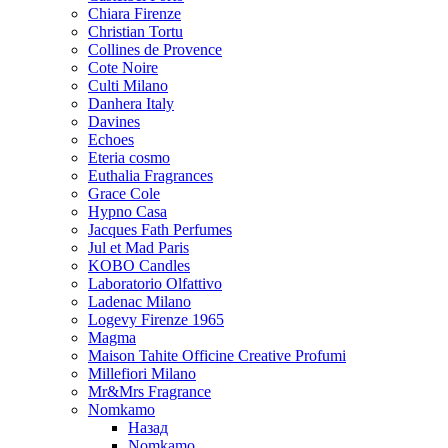
Chiara Firenze
Christian Tortu
Collines de Provence
Cote Noire
Culti Milano
Danhera Italy
Davines
Echoes
Eteria cosmo
Euthalia Fragrances
Grace Cole
Hypno Casa
Jacques Fath Perfumes
Jul et Mad Paris
KOBO Candles
Laboratorio Olfattivo
Ladenac Milano
Logevy Firenze 1965
Magma
Maison Tahite Officine Creative Profumi
Millefiori Milano
Mr&Mrs Fragrance
Nomkamo
Назад
Nomkamo