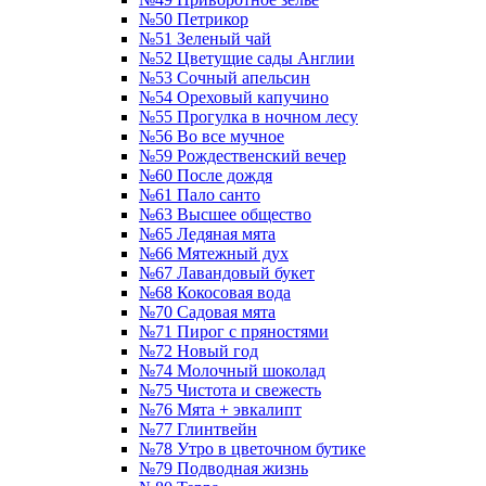
№50 Петрикор
№51 Зеленый чай
№52 Цветущие сады Англии
№53 Сочный апельсин
№54 Ореховый капучино
№55 Прогулка в ночном лесу
№56 Во все мучное
№59 Рождественский вечер
№60 После дождя
№61 Пало санто
№63 Высшее общество
№65 Ледяная мята
№66 Мятежный дух
№67 Лавандовый букет
№68 Кокосовая вода
№70 Садовая мята
№71 Пирог с пряностями
№72 Новый год
№74 Молочный шоколад
№75 Чистота и свежесть
№76 Мята + эвкалипт
№77 Глинтвейн
№78 Утро в цветочном бутике
№79 Подводная жизнь