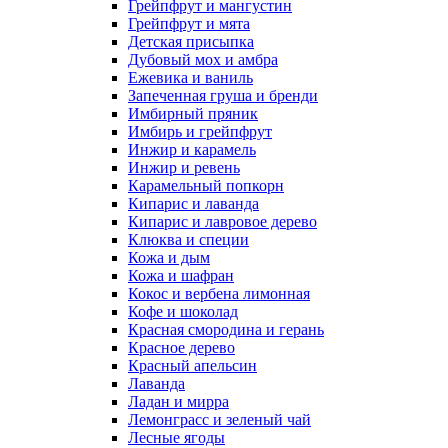
Грейпфрут и мангустин
Грейпфрут и мята
Детская присыпка
Дубовый мох и амбра
Ежевика и ваниль
Запеченная груша и бренди
Имбирный пряник
Имбирь и грейпфрут
Инжир и карамель
Инжир и ревень
Карамельный попкорн
Кипарис и лаванда
Кипарис и лавровое дерево
Клюква и специи
Кожа и дым
Кожа и шафран
Кокос и вербена лимонная
Кофе и шоколад
Красная смородина и герань
Красное дерево
Красный апельсин
Лаванда
Ладан и мирра
Лемонграсс и зеленый чай
Лесные ягоды