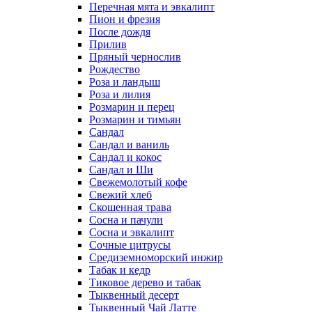
Перечная мята и эвкалипт
Пион и фрезия
После дождя
Прилив
Пряный чернослив
Рождество
Роза и ландыш
Роза и лилия
Розмарин и перец
Розмарин и тимьян
Сандал
Сандал и ваниль
Сандал и кокос
Сандал и Ши
Свежемолотый кофе
Свежий хлеб
Скошенная трава
Сосна и пачули
Сосна и эвкалипт
Сочные цитрусы
Средиземноморский инжир
Табак и кедр
Тиковое дерево и табак
Тыквенный десерт
Тыквенный Чай Латте