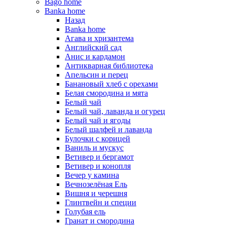
Bago home
Banka home
Назад
Banka home
Агава и хризантема
Английский сад
Анис и кардамон
Антикварная библиотека
Апельсин и перец
Банановый хлеб с орехами
Белая смородина и мята
Белый чай
Белый чай, лаванда и огурец
Белый чай и ягоды
Белый шалфей и лаванда
Булочки с корицей
Ваниль и мускус
Ветивер и бергамот
Ветивер и конопля
Вечер у камина
Вечнозелёная Ель
Вишня и черешня
Глинтвейн и специи
Голубая ель
Гранат и смородина