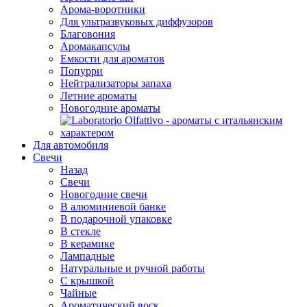
Арома-воротники
Для ультразвуковых диффузоров
Благовония
Аромакапсулы
Емкости для ароматов
Попурри
Нейтрализаторы запаха
Летние ароматы
Новогодние ароматы
Для автомобиля
Свечи
Назад
Свечи
Новогодние свечи
В алюминиевой банке
В подарочной упаковке
В стекле
В керамике
Лампадные
Натуральные и ручной работы
С крышкой
Чайные
Ароматический воск