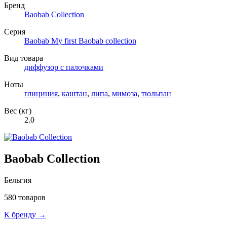
Бренд
Baobab Collection
Серия
Baobab My first Baobab collection
Вид товара
диффузор с палочками
Ноты
глициния
,
каштан
,
липа
,
мимоза
,
тюльпан
Вес (кг)
2.0
Baobab Collection
Бельгия
580 товаров
К бренду →