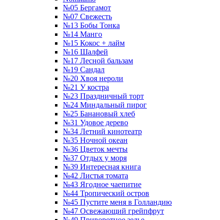
№05 Бергамот
№07 Свежесть
№13 Бобы Тонка
№14 Манго
№15 Кокос + лайм
№16 Шалфей
№17 Лесной бальзам
№19 Сандал
№20 Хвоя нероли
№21 У костра
№23 Праздничный торт
№24 Миндальный пирог
№25 Банановый хлеб
№31 Удовое дерево
№34 Летний кинотеатр
№35 Ночной океан
№36 Цветок мечты
№37 Отдых у моря
№39 Интересная книга
№42 Листья томата
№43 Ягодное чаепитие
№44 Тропический остров
№45 Пустите меня в Голландию
№47 Освежающий грейпфрут
№49 Приворотное зелье