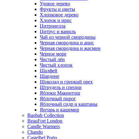
Удовое дерево
Фрукты и цветы
Хлопковое дерево
Хлопок и ирис
Цитронелла
Цитрус и ваниль
Чай из черной смородины
Черная смородина и анис
Черная смородина и жасмин
Черное море
Чистый лён
Чистый хлопок
Шалфей
Шардоне
Шоколад и грецкий орех
Штрудель и специи
Яблоки Макинтош
Яблочный пирог
Яблочный сидр и каштаны
Янтарь и кашемир
Baobab Collection
BeauFort London
Candle Warmers
Chando
Castelbel Porto