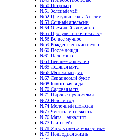
№50 Петрикор
№51 Зеленый чай
№52 Цветущие сады Англии
№53 Сочный апельсин
№54 Ореховый капучино
№55 Прогулка в ночном лесу
№56 Во все мучное
№59 Рождественский вечер
№60 После дождя
№61 Пало санто
№63 Высшее общество
№65 Ледяная мята
№66 Мятежный дух
№67 Лавандовый букет
№68 Кокосовая вода
№70 Садовая мята
№71 Пирог с пряностями
№72 Новый год
№74 Молочный шоколад
№75 Чистота и свежесть
№76 Мята + эвкалипт
№77 Глинтвейн
№78 Утро в цветочном бутике
№79 Подводная жизнь