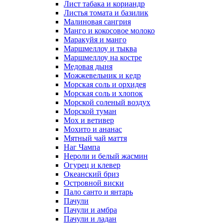
Лист табака и кориандр
Листья томата и базилик
Малиновая сангрия
Манго и кокосовое молоко
Маракуйя и манго
Маршмеллоу и тыква
Маршмеллоу на костре
Медовая дыня
Можжевельник и кедр
Морская соль и орхидея
Морская соль и хлопок
Морской соленый воздух
Морской туман
Мох и ветивер
Мохито и ананас
Мятный чай маття
Наг Чампа
Нероли и белый жасмин
Огурец и клевер
Океанский бриз
Островной виски
Пало санто и янтарь
Пачули
Пачули и амбра
Пачули и ладан