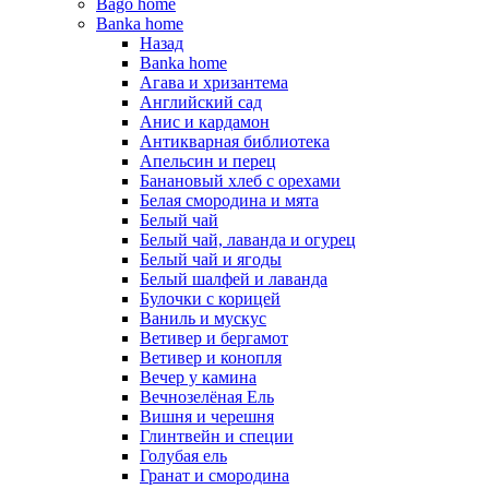
Bago home
Banka home
Назад
Banka home
Агава и хризантема
Английский сад
Анис и кардамон
Антикварная библиотека
Апельсин и перец
Банановый хлеб с орехами
Белая смородина и мята
Белый чай
Белый чай, лаванда и огурец
Белый чай и ягоды
Белый шалфей и лаванда
Булочки с корицей
Ваниль и мускус
Ветивер и бергамот
Ветивер и конопля
Вечер у камина
Вечнозелёная Ель
Вишня и черешня
Глинтвейн и специи
Голубая ель
Гранат и смородина