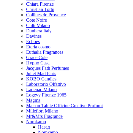
Chiara Firenze
Christian Tortu
Collines de Provence
Cote Noire
Culti Milano
Danhera Italy
Davines
Echoes
Eteria cosmo
Euthalia Fragrances
Grace Cole
Hypno Casa
Jacques Fath Perfumes
Jul et Mad Paris
KOBO Candles
Laboratorio Olfattivo
Ladenac Milano
Logevy Firenze 1965
Magma
Maison Tahite Officine Creative Profumi
Millefiori Milano
Mr&Mrs Fragrance
Nomkamo
Назад
Nomkamo