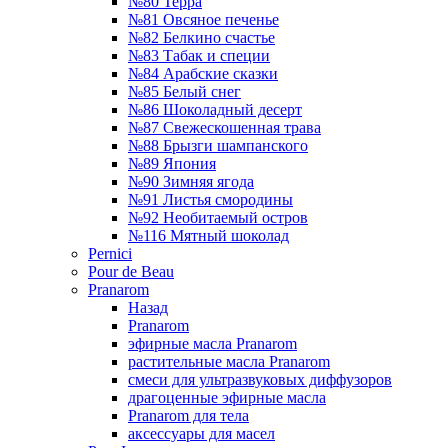
№80 Терра
№81 Овсяное печенье
№82 Белкино счастье
№83 Табак и специи
№84 Арабские сказки
№85 Белый снег
№86 Шоколадный десерт
№87 Свежескошенная трава
№88 Брызги шампанского
№89 Япония
№90 Зимняя ягода
№91 Листья смородины
№92 Необитаемый остров
№116 Мятный шоколад
Pernici
Pour de Beau
Pranarom
Назад
Pranarom
эфирные масла Pranarom
растительные масла Pranarom
смеси для ультразвуковых диффузоров
драгоценные эфирные масла
Pranarom для тела
аксессуары для масел