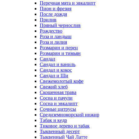
Перечная мята и эвкалипт
Пион и фрезия
После дождя
Прилив
Пряный чернослив
Рождество
Роза и ландыш
Роза и лилия
Розмарин и перец
Розмарин и тимьян
Сандал
Сандал и ваниль
Сандал и кокос
Сандал и Ши
Свежемолотый кофе
Свежий хлеб
Скошенная трава
Сосна и пачули
Сосна и эвкалипт
Сочные цитрусы
Средиземноморский инжир
Табак и кедр
Тиковое дерево и табак
Тыквенный десерт
Тыквенный Чай Латте