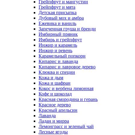
Грейпфрут и мангустин
Грейпфрут и мята
Детская присыпка
Дубовый мох и амбра
Ежевика и ваниль
Запеченная груша и бренди
Имбирный пряник
Имбирь и грейпфрут
Инжир и карамель
Инжир и ревень
Карамельный попкорн
Кипарис и лаванда
Кипарис и лавровое дерево
Клюква и специи
Кожа и дым
Кожа и шафран
Кокос и вербена лимонная
Кофе и шоколад
Красная смородина и герань
Красное дерево
Красный апельсин
Лаванда
Ладан и мирра
Лемонграсс и зеленый чай
Лесные ягоды