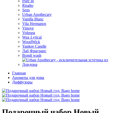
Pure In
Risalto
Sens
Urban Apothecary
Vanilla Blanc
Vila Hermanos
Vinove
Voluspa
Wax Lyrical
WoodWick
Yankee Candle
Лаб Фрагранс
Bondi wash
Главная
Ароматы для дома
Диффузоры
Подарочный набор Новый