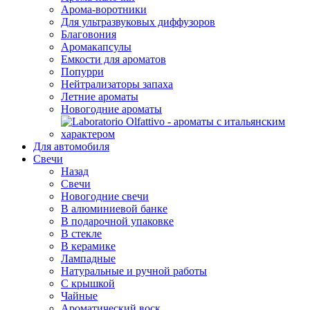
Арома-воротники
Для ультразвуковых диффузоров
Благовония
Аромакапсулы
Емкости для ароматов
Попурри
Нейтрализаторы запаха
Летние ароматы
Новогодние ароматы
Для автомобиля
Свечи
Назад
Свечи
Новогодние свечи
В алюминиевой банке
В подарочной упаковке
В стекле
В керамике
Лампадные
Натуральные и ручной работы
С крышкой
Чайные
Ароматический воск