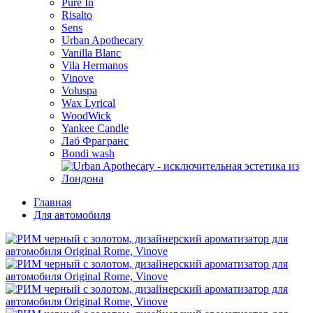
Pure In
Risalto
Sens
Urban Apothecary
Vanilla Blanc
Vila Hermanos
Vinove
Voluspa
Wax Lyrical
WoodWick
Yankee Candle
Лаб Фрагранс
Bondi wash
Главная
Для автомобиля