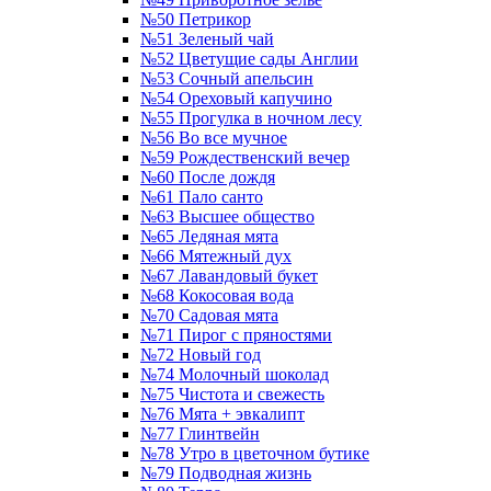
№50 Петрикор
№51 Зеленый чай
№52 Цветущие сады Англии
№53 Сочный апельсин
№54 Ореховый капучино
№55 Прогулка в ночном лесу
№56 Во все мучное
№59 Рождественский вечер
№60 После дождя
№61 Пало санто
№63 Высшее общество
№65 Ледяная мята
№66 Мятежный дух
№67 Лавандовый букет
№68 Кокосовая вода
№70 Садовая мята
№71 Пирог с пряностями
№72 Новый год
№74 Молочный шоколад
№75 Чистота и свежесть
№76 Мята + эвкалипт
№77 Глинтвейн
№78 Утро в цветочном бутике
№79 Подводная жизнь