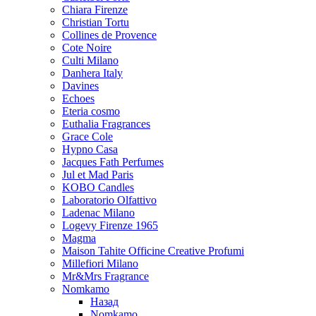
Chiara Firenze
Christian Tortu
Collines de Provence
Cote Noire
Culti Milano
Danhera Italy
Davines
Echoes
Eteria cosmo
Euthalia Fragrances
Grace Cole
Hypno Casa
Jacques Fath Perfumes
Jul et Mad Paris
KOBO Candles
Laboratorio Olfattivo
Ladenac Milano
Logevy Firenze 1965
Magma
Maison Tahite Officine Creative Profumi
Millefiori Milano
Mr&Mrs Fragrance
Nomkamo
Назад
Nomkamo