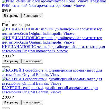
Предзаказ
РИМ, сменный блок ароматизатора Rome, Vinove
695 ₽
В корзину
Распродано
Похожие товары
ИНДИАНАПОЛИС черный, дизайнерский ароматизатор для
автомобиля Original Indianapolis, Vinove
2 000 ₽
В корзину
Распродано
БАХРЕЙН серебристый, дизайнерский ароматизатор для
автомобиля Original Bahrain, Vinove
2 000 ₽
В корзину
Распродано