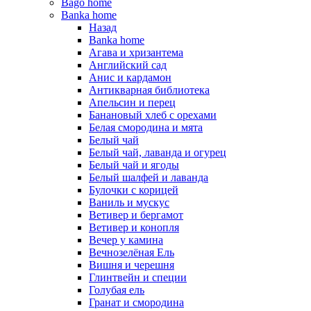
Bago home
Banka home
Назад
Banka home
Агава и хризантема
Английский сад
Анис и кардамон
Антикварная библиотека
Апельсин и перец
Банановый хлеб с орехами
Белая смородина и мята
Белый чай
Белый чай, лаванда и огурец
Белый чай и ягоды
Белый шалфей и лаванда
Булочки с корицей
Ваниль и мускус
Ветивер и бергамот
Ветивер и конопля
Вечер у камина
Вечнозелёная Ель
Вишня и черешня
Глинтвейн и специи
Голубая ель
Гранат и смородина