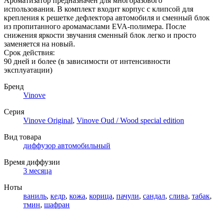
Ароматизатор предназначен для многоразового
использования. В комплект входит корпус с клипсой для
крепления к решетке дефлектора автомобиля и сменный блок
из пропитанного аромамаслами EVA-полимера. После
снижения яркости звучания сменный блок легко и просто
заменяется на новый.
Срок действия:
90 дней и более (в зависимости от интенсивности
эксплуатации)
Бренд
Vinove
Серия
Vinove Original
,
Vinove Oud / Wood special edition
Вид товара
диффузор автомобильный
Время диффузии
3 месяца
Ноты
ваниль
,
кедр
,
кожа
,
корица
,
пачули
,
сандал
,
слива
,
табак
,
тмин
,
шафран