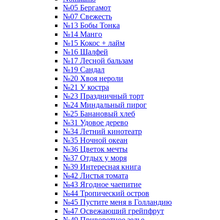
№05 Бергамот
№07 Свежесть
№13 Бобы Тонка
№14 Манго
№15 Кокос + лайм
№16 Шалфей
№17 Лесной бальзам
№19 Сандал
№20 Хвоя нероли
№21 У костра
№23 Праздничный торт
№24 Миндальный пирог
№25 Банановый хлеб
№31 Удовое дерево
№34 Летний кинотеатр
№35 Ночной океан
№36 Цветок мечты
№37 Отдых у моря
№39 Интересная книга
№42 Листья томата
№43 Ягодное чаепитие
№44 Тропический остров
№45 Пустите меня в Голландию
№47 Освежающий грейпфрут
№49 Приворотное зелье