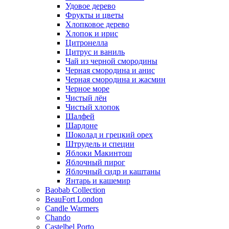
Удовое дерево
Фрукты и цветы
Хлопковое дерево
Хлопок и ирис
Цитронелла
Цитрус и ваниль
Чай из черной смородины
Черная смородина и анис
Черная смородина и жасмин
Черное море
Чистый лён
Чистый хлопок
Шалфей
Шардоне
Шоколад и грецкий орех
Штрудель и специи
Яблоки Макинтош
Яблочный пирог
Яблочный сидр и каштаны
Янтарь и кашемир
Baobab Collection
BeauFort London
Candle Warmers
Chando
Castelbel Porto