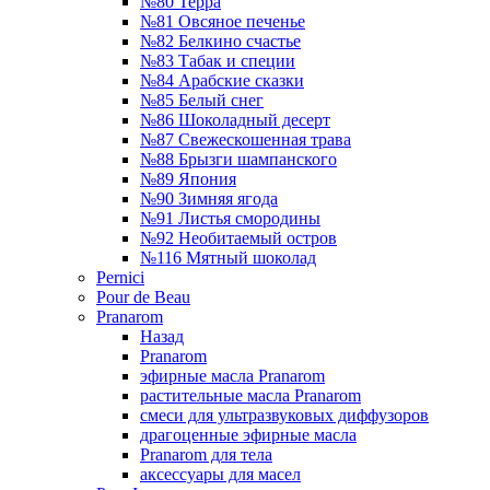
№80 Терра
№81 Овсяное печенье
№82 Белкино счастье
№83 Табак и специи
№84 Арабские сказки
№85 Белый снег
№86 Шоколадный десерт
№87 Свежескошенная трава
№88 Брызги шампанского
№89 Япония
№90 Зимняя ягода
№91 Листья смородины
№92 Необитаемый остров
№116 Мятный шоколад
Pernici
Pour de Beau
Pranarom
Назад
Pranarom
эфирные масла Pranarom
растительные масла Pranarom
смеси для ультразвуковых диффузоров
драгоценные эфирные масла
Pranarom для тела
аксессуары для масел