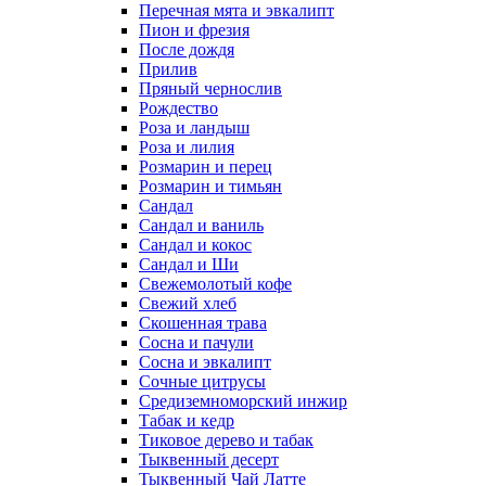
Перечная мята и эвкалипт
Пион и фрезия
После дождя
Прилив
Пряный чернослив
Рождество
Роза и ландыш
Роза и лилия
Розмарин и перец
Розмарин и тимьян
Сандал
Сандал и ваниль
Сандал и кокос
Сандал и Ши
Свежемолотый кофе
Свежий хлеб
Скошенная трава
Сосна и пачули
Сосна и эвкалипт
Сочные цитрусы
Средиземноморский инжир
Табак и кедр
Тиковое дерево и табак
Тыквенный десерт
Тыквенный Чай Латте