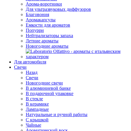
Арома-воротники
Для ультразвуковых диффузоров
Благовония
Аромакапсулы
Емкости для ароматов
Попурри
Нейтрализаторы запаха
Летние ароматы
Новогодние ароматы
Для автомобиля
Свечи
Назад
Свечи
Новогодние свечи
В алюминиевой банке
В подарочной упаковке
В стекле
В керамике
Лампадные
Натуральные и ручной работы
С крышкой
Чайные
Ароматический воск