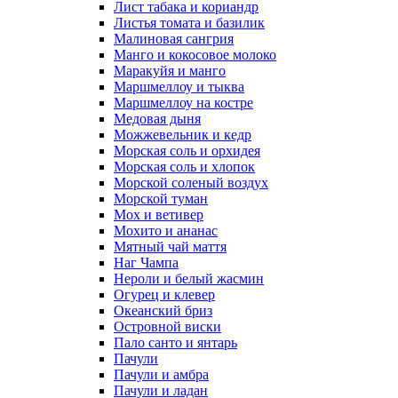
Лист табака и кориандр
Листья томата и базилик
Малиновая сангрия
Манго и кокосовое молоко
Маракуйя и манго
Маршмеллоу и тыква
Маршмеллоу на костре
Медовая дыня
Можжевельник и кедр
Морская соль и орхидея
Морская соль и хлопок
Морской соленый воздух
Морской туман
Мох и ветивер
Мохито и ананас
Мятный чай маття
Наг Чампа
Нероли и белый жасмин
Огурец и клевер
Океанский бриз
Островной виски
Пало санто и янтарь
Пачули
Пачули и амбра
Пачули и ладан