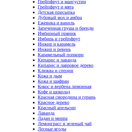
Грейпфрут и мангустин
Грейпфрут и мята
Детская присыпка
Дубовый мох и амбра
Ежевика и ваниль
Запеченная груша и бренди
Имбирный пряник
Имбирь и грейпфрут
Инжир и карамель
Инжир и ревень
Карамельный попкорн
Кипарис и лаванда
Кипарис и лавровое дерево
Клюква и специи
Кожа и дым
Кожа и шафран
Кокос и вербена лимонная
Кофе и шоколад
Красная смородина и герань
Красное дерево
Красный апельсин
Лаванда
Ладан и мирра
Лемонграсс и зеленый чай
Лесные ягоды