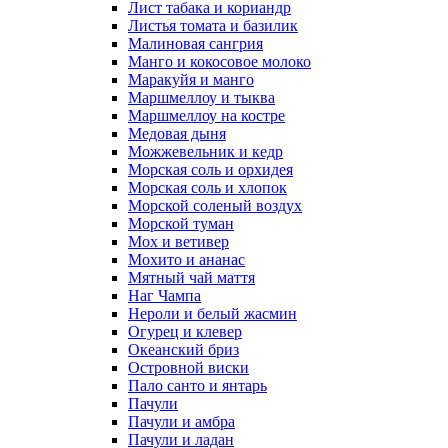
Лист табака и кориандр
Листья томата и базилик
Малиновая сангрия
Манго и кокосовое молоко
Маракуйя и манго
Маршмеллоу и тыква
Маршмеллоу на костре
Медовая дыня
Можжевельник и кедр
Морская соль и орхидея
Морская соль и хлопок
Морской соленый воздух
Морской туман
Мох и ветивер
Мохито и ананас
Мятный чай маття
Наг Чампа
Нероли и белый жасмин
Огурец и клевер
Океанский бриз
Островной виски
Пало санто и янтарь
Пачули
Пачули и амбра
Пачули и ладан