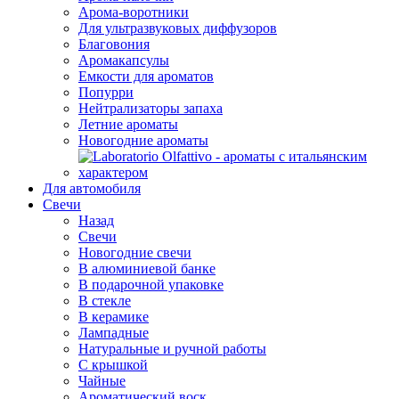
Арома-воротники
Для ультразвуковых диффузоров
Благовония
Аромакапсулы
Емкости для ароматов
Попурри
Нейтрализаторы запаха
Летние ароматы
Новогодние ароматы
Для автомобиля
Свечи
Назад
Свечи
Новогодние свечи
В алюминиевой банке
В подарочной упаковке
В стекле
В керамике
Лампадные
Натуральные и ручной работы
С крышкой
Чайные
Ароматический воск