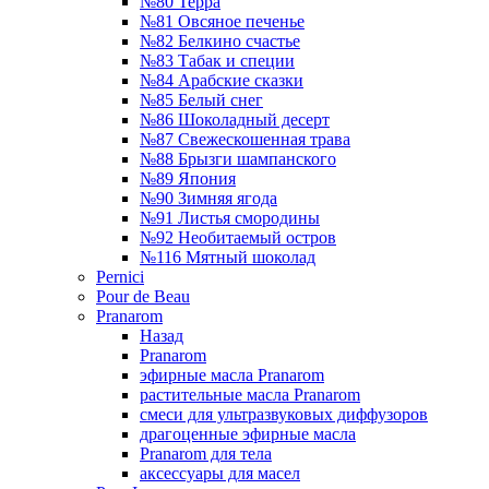
№80 Терра
№81 Овсяное печенье
№82 Белкино счастье
№83 Табак и специи
№84 Арабские сказки
№85 Белый снег
№86 Шоколадный десерт
№87 Свежескошенная трава
№88 Брызги шампанского
№89 Япония
№90 Зимняя ягода
№91 Листья смородины
№92 Необитаемый остров
№116 Мятный шоколад
Pernici
Pour de Beau
Pranarom
Назад
Pranarom
эфирные масла Pranarom
растительные масла Pranarom
смеси для ультразвуковых диффузоров
драгоценные эфирные масла
Pranarom для тела
аксессуары для масел