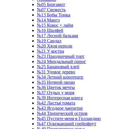
№05 Бергамот
№07 Свежесть
№13 Бобы Тонка
№14 Манго
№15 Кокос + лайм
№16 Шалфей
№17 Лесной бальзам
№19 Сандал
№20 Хвоя нероли
№21 У костра
№23 Праздничный торт
№24 Миндальный пирог
№25 Банановый хлеб
№31 Удовое дерево
№34 Летний кинотеатр
№35 Ночной океан
№36 Цветок мечты
№37 Отдых у моря
№39 Интересная книга
№42 Листья томата
№43 Ягодное чаепитие
№44 Тропический остров
№45 Пустите меня в Голландию
№47 Освежающий грейпфрут
№49 Приворотное зелье