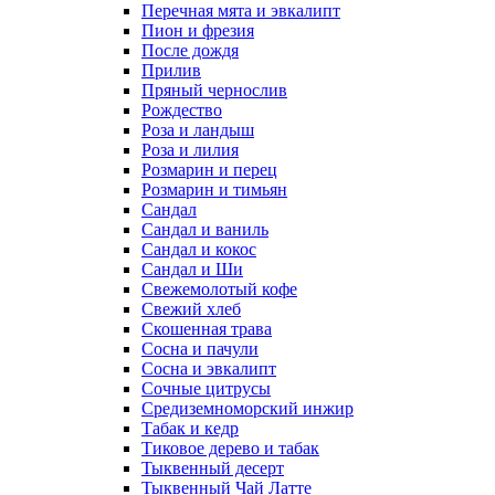
Перечная мята и эвкалипт
Пион и фрезия
После дождя
Прилив
Пряный чернослив
Рождество
Роза и ландыш
Роза и лилия
Розмарин и перец
Розмарин и тимьян
Сандал
Сандал и ваниль
Сандал и кокос
Сандал и Ши
Свежемолотый кофе
Свежий хлеб
Скошенная трава
Сосна и пачули
Сосна и эвкалипт
Сочные цитрусы
Средиземноморский инжир
Табак и кедр
Тиковое дерево и табак
Тыквенный десерт
Тыквенный Чай Латте