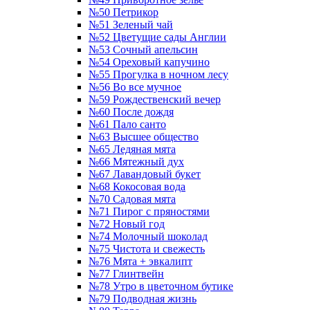
№50 Петрикор
№51 Зеленый чай
№52 Цветущие сады Англии
№53 Сочный апельсин
№54 Ореховый капучино
№55 Прогулка в ночном лесу
№56 Во все мучное
№59 Рождественский вечер
№60 После дождя
№61 Пало санто
№63 Высшее общество
№65 Ледяная мята
№66 Мятежный дух
№67 Лавандовый букет
№68 Кокосовая вода
№70 Садовая мята
№71 Пирог с пряностями
№72 Новый год
№74 Молочный шоколад
№75 Чистота и свежесть
№76 Мята + эвкалипт
№77 Глинтвейн
№78 Утро в цветочном бутике
№79 Подводная жизнь