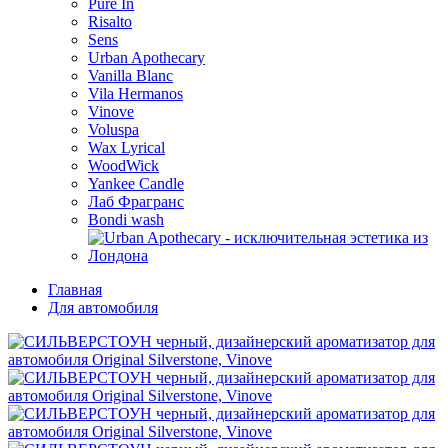
Pure In
Risalto
Sens
Urban Apothecary
Vanilla Blanc
Vila Hermanos
Vinove
Voluspa
Wax Lyrical
WoodWick
Yankee Candle
Лаб Фрагранс
Bondi wash
Главная
Для автомобиля