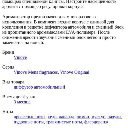
помощью специальной клипсы. Настройте насыщенность
аромата с помощью регулировки корпуса.
Ароматизатор предназначен для многоразового
использования. В комплект входит корпус с клипсой для
крепления к решетке дефлектора автомобиля и сменный блок
из пропитанного аромамаслами EVA-полимера. После
снижения яркости звучания сменный блок легко и просто
заменяется на новый.
Бренд
Vinove
Серия
Vinove Mens fragrances
,
Vinove Original
Вид товара
диффузор автомобильный
Время диффузии
3 месяца
Ноты
древесные ноты
,
кедр
,
лаванда
,
лимон
,
мускус
,
пачули
,
пудровые ноты
,
травянистые ноты
,
флердоранж