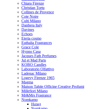
Chiara Firenze
Christian Tortu
Collines de Provence
Cote Noire
Culti Milano
Danhera Italy
Davines
Echoes
Eteria cosmo
Euthalia Fragrances
Grace Cole
Hypno Casa
Jacques Fath Perfumes
Jul et Mad Paris
KOBO Candles
Laboratorio Olfattivo
Ladenac Milano
Logevy Firenze 1965
Magma
Maison Tahite Officine Creative Profumi
Millefiori Milano
Mr&Mrs Fragrance
Nomkamo
Назад
Nomkamo