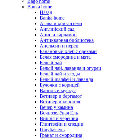
Bago home
Banka home
Назад
Banka home
Агава и хризантема
Английский сад
Анис и кардамон
Антикварная библиотека
Апельсин и перец
Банановый хлеб с орехами
Белая смородина и мята
Белый чай
Белый чай, лаванда и огурец
Белый чай и ягоды
Белый шалфей и лаванда
Булочки с корицей
Ваниль и мускус
Ветивер и бергамот
Ветивер и конопля
Вечер у камина
Вечнозелёная Ель
Вишня и черешня
Глинтвейн и специи
Голубая ель
Гранат и смородина