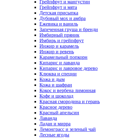
Грейпфрут и мангустин
Грейпфрут и мята
Детская присыпка
Дубовый мох и амбра
Ежевика и ваниль
Запеченная груша и бренди
Имбирный пряник
Имбирь и грейпфрут
Инжир и карамель
Инжир и ревень
Карамельный попкорн
Кипарис и лаванда
Кипарис и лавровое дерево
Клюква и специи
Кожа и дым
Кожа и шафран
Кокос и вербена лимонная
Кофе и шоколад
Красная смородина и герань
Красное дерево
Красный апельсин
Лаванда
Ладан и мирра
Лемонграсс и зеленый чай
Лесные ягоды