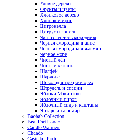
Удовое дерево
Фрукты и цветы
Хлопковое дерево
Хлопок и ирис
Цитронелла
Цитрус и ваниль
Чай из черной смородины
Черная смородина и анис
Черная смородина и жасмин
Черное море
Чистый лён
Чистый хлопок
Шалфей
Шардоне
Шоколад и грецкий орех
Штрудель и специи
Яблоки Макинтош
Яблочный пирог
Яблочный сидр и каштаны
Янтарь и кашемир
Baobab Collection
BeauFort London
Candle Warmers
Chando
Castelbel Porto