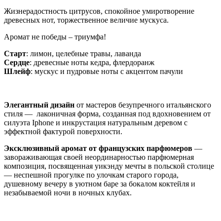
Жизнерадостность цитрусов, спокойное умиротворение
древесных нот, торжественное величие мускуса.
Аромат не победы – триумфа!
Старт
: лимон, целебные травы, лаванда
Сердце
: древесные ноты кедра, флердоранж
Шлейф
: мускус и пудровые ноты с акцентом пачули
Элегантный дизайн
от мастеров безупречного итальянского
стиля — лаконичная форма, созданная под вдохновением от
силуэта Iphone и инкрустация натуральным деревом с
эффектной фактурой поверхности.
Эксклюзивный аромат
от французских парфюмеров
—
завораживающая своей неординарностью парфюмерная
композиция, посвященная уикэнду мечты в польской столице
— неспешной прогулке по улочкам старого города,
душевному вечеру в уютном баре за бокалом коктейля и
незабываемой ночи в ночных клубах.