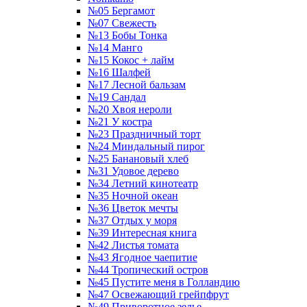
№05 Бергамот
№07 Свежесть
№13 Бобы Тонка
№14 Манго
№15 Кокос + лайм
№16 Шалфей
№17 Лесной бальзам
№19 Сандал
№20 Хвоя нероли
№21 У костра
№23 Праздничный торт
№24 Миндальный пирог
№25 Банановый хлеб
№31 Удовое дерево
№34 Летний кинотеатр
№35 Ночной океан
№36 Цветок мечты
№37 Отдых у моря
№39 Интересная книга
№42 Листья томата
№43 Ягодное чаепитие
№44 Тропический остров
№45 Пустите меня в Голландию
№47 Освежающий грейпфрут
№49 Приворотное зелье