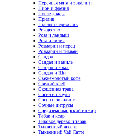
Перечная мята и эвкалипт
Пион и фрезия
После дождя
Прилив
Пряный чернослив
Рождество
Роза и ландыш
Роза и лилия
Розмарин и перец
Розмарин и тимьян
Сандал
Сандал и ваниль
Сандал и кокос
Сандал и Ши
Свежемолотый кофе
Свежий хлеб
Скошенная трава
Сосна и пачули
Сосна и эвкалипт
Сочные цитрусы
Средиземноморский инжир
Табак и кедр
Тиковое дерево и табак
Тыквенный десерт
Тыквенный Чай Латте