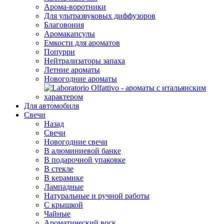
Арома-воротники
Для ультразвуковых диффузоров
Благовония
Аромакапсулы
Емкости для ароматов
Попурри
Нейтрализаторы запаха
Летние ароматы
Новогодние ароматы
Для автомобиля
Свечи
Назад
Свечи
Новогодние свечи
В алюминиевой банке
В подарочной упаковке
В стекле
В керамике
Лампадные
Натуральные и ручной работы
С крышкой
Чайные
Ароматический воск