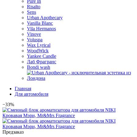
Pure In
Risalto
Sens
Urban Apothecary
Vanilla Blanc
Vila Hermanos
Vinove
Voluspa
Wax Lyrical
WoodWick
Yankee Candle
Лаб Фрагранс
Bondi wash
Главная
Для автомобиля
−33%
Предзаказ