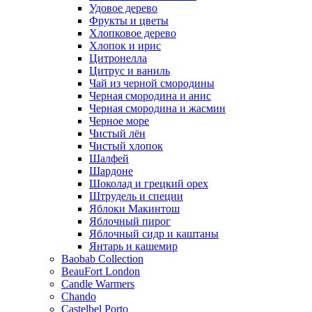
Удовое дерево
Фрукты и цветы
Хлопковое дерево
Хлопок и ирис
Цитронелла
Цитрус и ваниль
Чай из черной смородины
Черная смородина и анис
Черная смородина и жасмин
Черное море
Чистый лён
Чистый хлопок
Шалфей
Шардоне
Шоколад и грецкий орех
Штрудель и специи
Яблоки Макинтош
Яблочный пирог
Яблочный сидр и каштаны
Янтарь и кашемир
Baobab Collection
BeauFort London
Candle Warmers
Chando
Castelbel Porto