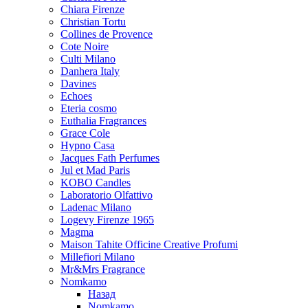
Chiara Firenze
Christian Tortu
Collines de Provence
Cote Noire
Culti Milano
Danhera Italy
Davines
Echoes
Eteria cosmo
Euthalia Fragrances
Grace Cole
Hypno Casa
Jacques Fath Perfumes
Jul et Mad Paris
KOBO Candles
Laboratorio Olfattivo
Ladenac Milano
Logevy Firenze 1965
Magma
Maison Tahite Officine Creative Profumi
Millefiori Milano
Mr&Mrs Fragrance
Nomkamo
Назад
Nomkamo