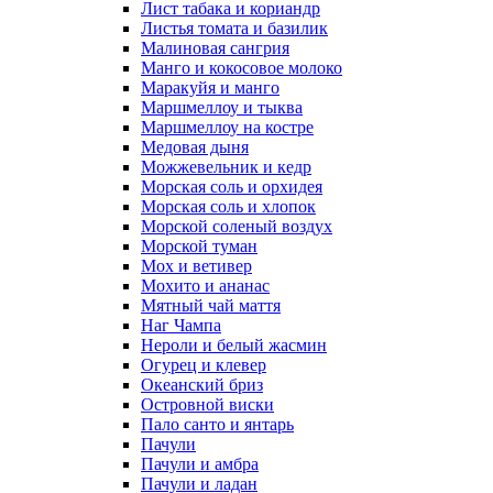
Лист табака и кориандр
Листья томата и базилик
Малиновая сангрия
Манго и кокосовое молоко
Маракуйя и манго
Маршмеллоу и тыква
Маршмеллоу на костре
Медовая дыня
Можжевельник и кедр
Морская соль и орхидея
Морская соль и хлопок
Морской соленый воздух
Морской туман
Мох и ветивер
Мохито и ананас
Мятный чай маття
Наг Чампа
Нероли и белый жасмин
Огурец и клевер
Океанский бриз
Островной виски
Пало санто и янтарь
Пачули
Пачули и амбра
Пачули и ладан