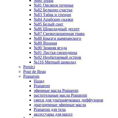
№80 Терра
№81 Овсяное печенье
№82 Белкино счастье
№83 Табак и специи
№84 Арабские сказки
№85 Белый снег
№86 Шоколадный десерт
№87 Свежескошенная трава
№88 Брызги шампанского
№89 Япония
№90 Зимняя ягода
№91 Листья смородины
№92 Необитаемый остров
№116 Мятный шоколад
Pernici
Pour de Beau
Pranarom
Назад
Pranarom
эфирные масла Pranarom
растительные масла Pranarom
смеси для ультразвуковых диффузоров
драгоценные эфирные масла
Pranarom для тела
аксессуары для масел