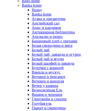
Bago home
Banka home
Назад
Banka home
Агава и хризантема
Английский сад
Анис и кардамон
Антикварная библиотека
Апельсин и перец
Банановый хлеб с орехами
Белая смородина и мята
Белый чай
Белый чай, лаванда и огурец
Белый чай и ягоды
Белый шалфей и лаванда
Булочки с корицей
Ваниль и мускус
Ветивер и бергамот
Ветивер и конопля
Вечер у камина
Вечнозелёная Ель
Вишня и черешня
Глинтвейн и специи
Голубая ель
Гранат и смородина