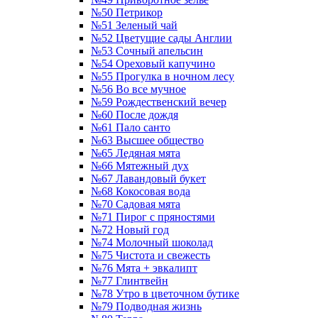
№50 Петрикор
№51 Зеленый чай
№52 Цветущие сады Англии
№53 Сочный апельсин
№54 Ореховый капучино
№55 Прогулка в ночном лесу
№56 Во все мучное
№59 Рождественский вечер
№60 После дождя
№61 Пало санто
№63 Высшее общество
№65 Ледяная мята
№66 Мятежный дух
№67 Лавандовый букет
№68 Кокосовая вода
№70 Садовая мята
№71 Пирог с пряностями
№72 Новый год
№74 Молочный шоколад
№75 Чистота и свежесть
№76 Мята + эвкалипт
№77 Глинтвейн
№78 Утро в цветочном бутике
№79 Подводная жизнь