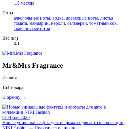
1,5 месяца
Ноты
алкогольные ноты
,
водка
,
древесные ноты
,
листья
томата
,
мандарин
,
нероли
,
сельдерей
,
томатный сок
,
травянистые ноты
Вес (кг)
0.1
Mr&Mrs Fragrance
Италия
163 товара
К бренду →
01 Июля 2020
Новые уникальные фактуры и ароматы для авто в коллекции
NIKI Fashion
—
Практические нюансы