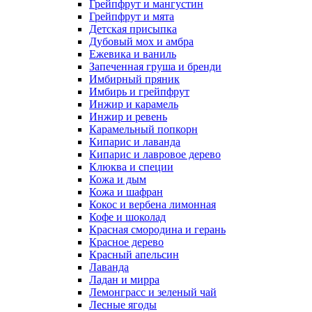
Грейпфрут и мангустин
Грейпфрут и мята
Детская присыпка
Дубовый мох и амбра
Ежевика и ваниль
Запеченная груша и бренди
Имбирный пряник
Имбирь и грейпфрут
Инжир и карамель
Инжир и ревень
Карамельный попкорн
Кипарис и лаванда
Кипарис и лавровое дерево
Клюква и специи
Кожа и дым
Кожа и шафран
Кокос и вербена лимонная
Кофе и шоколад
Красная смородина и герань
Красное дерево
Красный апельсин
Лаванда
Ладан и мирра
Лемонграсс и зеленый чай
Лесные ягоды