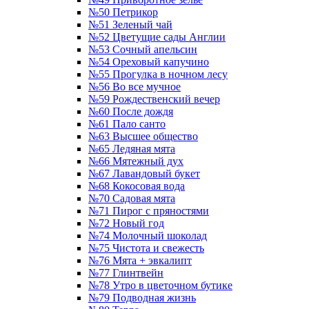
№50 Петрикор
№51 Зеленый чай
№52 Цветущие сады Англии
№53 Сочный апельсин
№54 Ореховый капучино
№55 Прогулка в ночном лесу
№56 Во все мучное
№59 Рождественский вечер
№60 После дождя
№61 Пало санто
№63 Высшее общество
№65 Ледяная мята
№66 Мятежный дух
№67 Лавандовый букет
№68 Кокосовая вода
№70 Садовая мята
№71 Пирог с пряностями
№72 Новый год
№74 Молочный шоколад
№75 Чистота и свежесть
№76 Мята + эвкалипт
№77 Глинтвейн
№78 Утро в цветочном бутике
№79 Подводная жизнь