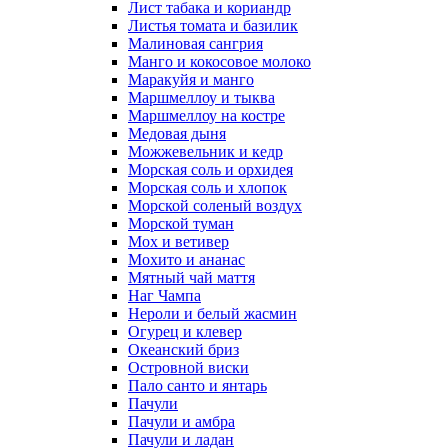
Лист табака и кориандр
Листья томата и базилик
Малиновая сангрия
Манго и кокосовое молоко
Маракуйя и манго
Маршмеллоу и тыква
Маршмеллоу на костре
Медовая дыня
Можжевельник и кедр
Морская соль и орхидея
Морская соль и хлопок
Морской соленый воздух
Морской туман
Мох и ветивер
Мохито и ананас
Мятный чай маття
Наг Чампа
Нероли и белый жасмин
Огурец и клевер
Океанский бриз
Островной виски
Пало санто и янтарь
Пачули
Пачули и амбра
Пачули и ладан