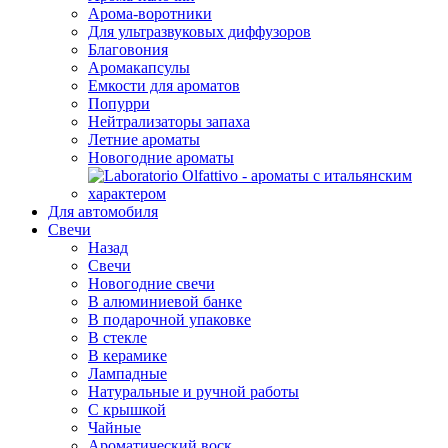
Арома-воротники
Для ультразвуковых диффузоров
Благовония
Аромакапсулы
Емкости для ароматов
Попурри
Нейтрализаторы запаха
Летние ароматы
Новогодние ароматы
Для автомобиля
Свечи
Назад
Свечи
Новогодние свечи
В алюминиевой банке
В подарочной упаковке
В стекле
В керамике
Лампадные
Натуральные и ручной работы
С крышкой
Чайные
Ароматический воск