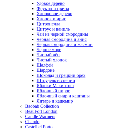
Удовое дерево
Фрукты и цветы
Хлопковое дерево
Хлопок и ирис
Цитронелла
Цитрус и ваниль
Чай из черной смородины
Черная смородина и анис
Черная смородина и жасмин
Черное море
Чистый лён
Чистый хлопок
Шалфей
Шардоне
Шоколад и грецкий орех
Штрудель и специи
Яблоки Макинтош
Яблочный пирог
Яблочный сидр и каштаны
Янтарь и кашемир
Baobab Collection
BeauFort London
Candle Warmers
Chando
Castelbel Porto