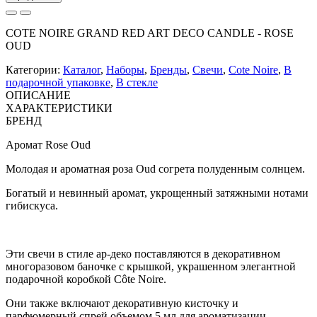
COTE NOIRE GRAND RED ART DECO CANDLE - ROSE
OUD
Категории:
Каталог
,
Наборы
,
Бренды
,
Свечи
,
Cote Noire
,
В
подарочной упаковке
,
В стекле
ОПИСАНИЕ
ХАРАКТЕРИСТИКИ
БРЕНД
Аромат Rose Oud
Молодая и ароматная роза Oud согрета полуденным солнцем.
Богатый и невинный аромат, укрощенный затяжными нотами
гибискуса.
Эти свечи в стиле ар-деко поставляются в декоративном
многоразовом баночке с крышкой, украшенном элегантной
подарочной коробкой Côte Noire.
Они также включают декоративную кисточку и
парфюмерный спрей объемом 5 мл для ароматизации