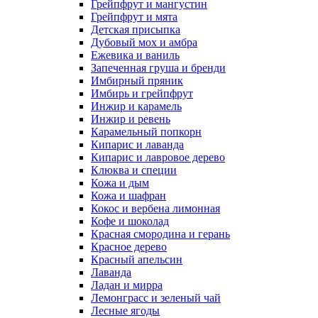
Грейпфрут и мангустин
Грейпфрут и мята
Детская присыпка
Дубовый мох и амбра
Ежевика и ваниль
Запеченная груша и бренди
Имбирный пряник
Имбирь и грейпфрут
Инжир и карамель
Инжир и ревень
Карамельный попкорн
Кипарис и лаванда
Кипарис и лавровое дерево
Клюква и специи
Кожа и дым
Кожа и шафран
Кокос и вербена лимонная
Кофе и шоколад
Красная смородина и герань
Красное дерево
Красный апельсин
Лаванда
Ладан и мирра
Лемонграсс и зеленый чай
Лесные ягоды