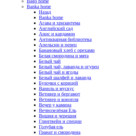
Bago home
Banka home
Назад
Banka home
Агава и хризантема
Английский сад
Анис и кардамон
Антикварная библиотека
Апельсин и перец
Банановый хлеб с орехами
Белая смородина и мята
Белый чай
Белый чай, лаванда и огурец
Белый чай и ягоды
Белый шалфей и лаванда
Булочки с корицей
Ваниль и мускус
Ветивер и бергамот
Ветивер и конопля
Вечер у камина
Вечнозелёная Ель
Вишня и черешня
Глинтвейн и специи
Голубая ель
Гранат и смородина