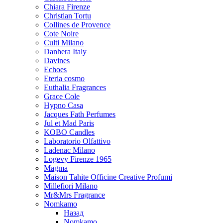
Chiara Firenze
Christian Tortu
Collines de Provence
Cote Noire
Culti Milano
Danhera Italy
Davines
Echoes
Eteria cosmo
Euthalia Fragrances
Grace Cole
Hypno Casa
Jacques Fath Perfumes
Jul et Mad Paris
KOBO Candles
Laboratorio Olfattivo
Ladenac Milano
Logevy Firenze 1965
Magma
Maison Tahite Officine Creative Profumi
Millefiori Milano
Mr&Mrs Fragrance
Nomkamo
Назад
Nomkamo