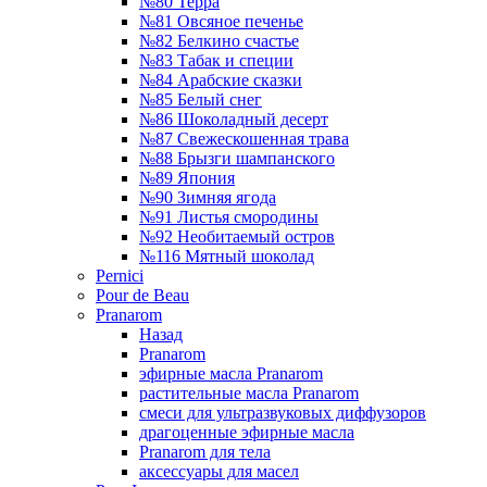
№80 Терра
№81 Овсяное печенье
№82 Белкино счастье
№83 Табак и специи
№84 Арабские сказки
№85 Белый снег
№86 Шоколадный десерт
№87 Свежескошенная трава
№88 Брызги шампанского
№89 Япония
№90 Зимняя ягода
№91 Листья смородины
№92 Необитаемый остров
№116 Мятный шоколад
Pernici
Pour de Beau
Pranarom
Назад
Pranarom
эфирные масла Pranarom
растительные масла Pranarom
смеси для ультразвуковых диффузоров
драгоценные эфирные масла
Pranarom для тела
аксессуары для масел