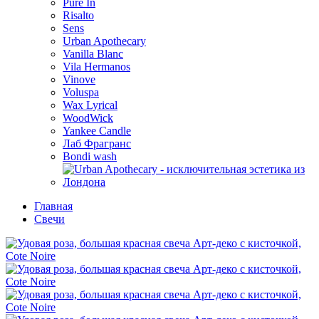
Pure In
Risalto
Sens
Urban Apothecary
Vanilla Blanc
Vila Hermanos
Vinove
Voluspa
Wax Lyrical
WoodWick
Yankee Candle
Лаб Фрагранс
Bondi wash
Главная
Свечи