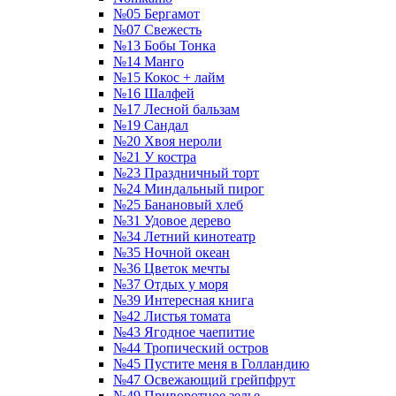
№05 Бергамот
№07 Свежесть
№13 Бобы Тонка
№14 Манго
№15 Кокос + лайм
№16 Шалфей
№17 Лесной бальзам
№19 Сандал
№20 Хвоя нероли
№21 У костра
№23 Праздничный торт
№24 Миндальный пирог
№25 Банановый хлеб
№31 Удовое дерево
№34 Летний кинотеатр
№35 Ночной океан
№36 Цветок мечты
№37 Отдых у моря
№39 Интересная книга
№42 Листья томата
№43 Ягодное чаепитие
№44 Тропический остров
№45 Пустите меня в Голландию
№47 Освежающий грейпфрут
№49 Приворотное зелье