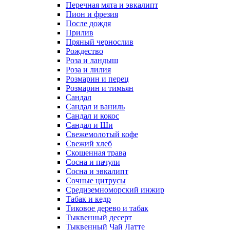
Перечная мята и эвкалипт
Пион и фрезия
После дождя
Прилив
Пряный чернослив
Рождество
Роза и ландыш
Роза и лилия
Розмарин и перец
Розмарин и тимьян
Сандал
Сандал и ваниль
Сандал и кокос
Сандал и Ши
Свежемолотый кофе
Свежий хлеб
Скошенная трава
Сосна и пачули
Сосна и эвкалипт
Сочные цитрусы
Средиземноморский инжир
Табак и кедр
Тиковое дерево и табак
Тыквенный десерт
Тыквенный Чай Латте