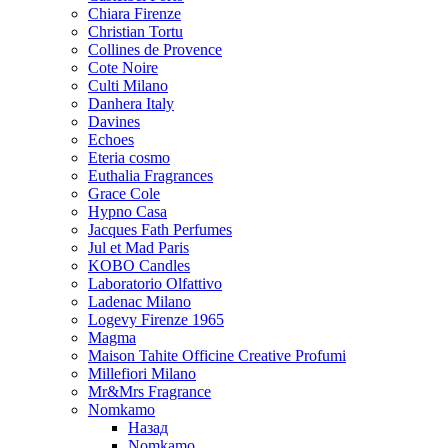
Chiara Firenze
Christian Tortu
Collines de Provence
Cote Noire
Culti Milano
Danhera Italy
Davines
Echoes
Eteria cosmo
Euthalia Fragrances
Grace Cole
Hypno Casa
Jacques Fath Perfumes
Jul et Mad Paris
KOBO Candles
Laboratorio Olfattivo
Ladenac Milano
Logevy Firenze 1965
Magma
Maison Tahite Officine Creative Profumi
Millefiori Milano
Mr&Mrs Fragrance
Nomkamo
Назад
Nomkamo