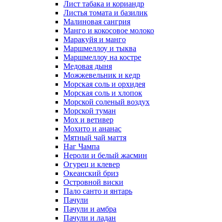
Лист табака и кориандр
Листья томата и базилик
Малиновая сангрия
Манго и кокосовое молоко
Маракуйя и манго
Маршмеллоу и тыква
Маршмеллоу на костре
Медовая дыня
Можжевельник и кедр
Морская соль и орхидея
Морская соль и хлопок
Морской соленый воздух
Морской туман
Мох и ветивер
Мохито и ананас
Мятный чай маття
Наг Чампа
Нероли и белый жасмин
Огурец и клевер
Океанский бриз
Островной виски
Пало санто и янтарь
Пачули
Пачули и амбра
Пачули и ладан