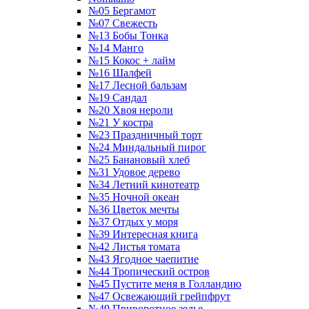
№05 Бергамот
№07 Свежесть
№13 Бобы Тонка
№14 Манго
№15 Кокос + лайм
№16 Шалфей
№17 Лесной бальзам
№19 Сандал
№20 Хвоя нероли
№21 У костра
№23 Праздничный торт
№24 Миндальный пирог
№25 Банановый хлеб
№31 Удовое дерево
№34 Летний кинотеатр
№35 Ночной океан
№36 Цветок мечты
№37 Отдых у моря
№39 Интересная книга
№42 Листья томата
№43 Ягодное чаепитие
№44 Тропический остров
№45 Пустите меня в Голландию
№47 Освежающий грейпфрут
№49 Приворотное зелье