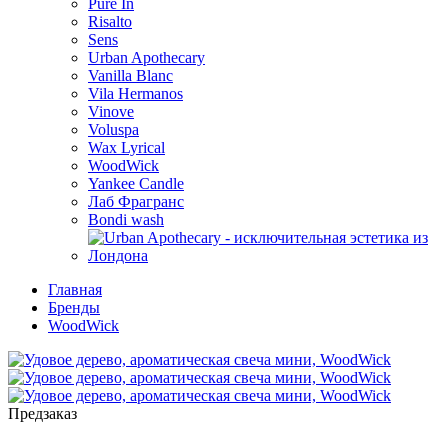
Pure In
Risalto
Sens
Urban Apothecary
Vanilla Blanc
Vila Hermanos
Vinove
Voluspa
Wax Lyrical
WoodWick
Yankee Candle
Лаб Фрагранс
Bondi wash
Главная
Бренды
WoodWick
Предзаказ