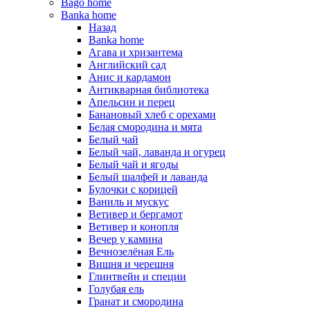
Bago home
Banka home
Назад
Banka home
Агава и хризантема
Английский сад
Анис и кардамон
Антикварная библиотека
Апельсин и перец
Банановый хлеб с орехами
Белая смородина и мята
Белый чай
Белый чай, лаванда и огурец
Белый чай и ягоды
Белый шалфей и лаванда
Булочки с корицей
Ваниль и мускус
Ветивер и бергамот
Ветивер и конопля
Вечер у камина
Вечнозелёная Ель
Вишня и черешня
Глинтвейн и специи
Голубая ель
Гранат и смородина