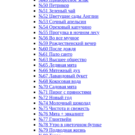
№50 Петрикор
№51 Зеленый чай
№52 Цветущие сады Англии
№53 Сочный апельсин
№54 Ореховый капучино
№55 Прогулка в ночном лесу
№56 Во все мучное
№59 Рождественский вечер
№60 После дождя
№61 Пало санто
№63 Высшее общество
№65 Ледяная мята
№66 Мятежный дух
№67 Лавандовый букет
№68 Кокосовая вода
№70 Садовая мята
№71 Пирог с пряностями
№72 Новый год
№74 Молочный шоколад
№75 Чистота и свежесть
№76 Мята + эвкалипт
№77 Глинтвейн
№78 Утро в цветочном бутике
№79 Подводная жизнь