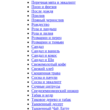
Перечная мята и эвкалипт
Пион и фрезия
После дождя
Прилив
Пряный чернослив
Рождество
Роза и ландыш
Роза и лилия
Розмарин и перец
Розмарин и тимьян
Сандал
Сандал и ваниль
Сандал и кокос
Сандал и Ши
Свежемолотый кофе
Свежий хлеб
Скошенная трава
Сосна и пачули
Сосна и эвкалипт
Сочные цитрусы
Средиземноморский инжир
Табак и кедр
Тиковое дерево и табак
Тыквенный десерт
Тыквенный Чай Латте