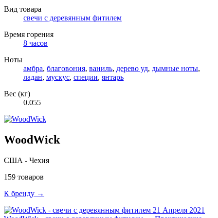
Вид товара
свечи с деревянным фитилем
Время горения
8 часов
Ноты
амбра
,
благовония
,
ваниль
,
дерево уд
,
дымные ноты
,
ладан
,
мускус
,
специи
,
янтарь
Вес (кг)
0.055
WoodWick
США - Чехия
159 товаров
К бренду →
21 Апреля 2021