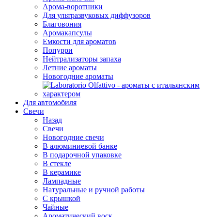
Арома-воротники
Для ультразвуковых диффузоров
Благовония
Аромакапсулы
Емкости для ароматов
Попурри
Нейтрализаторы запаха
Летние ароматы
Новогодние ароматы
Для автомобиля
Свечи
Назад
Свечи
Новогодние свечи
В алюминиевой банке
В подарочной упаковке
В стекле
В керамике
Лампадные
Натуральные и ручной работы
С крышкой
Чайные
Ароматический воск