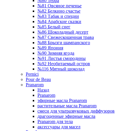
№80 Терра
№81 Овсяное печенье
№82 Белкино счастье
№83 Табак и специи
№84 Арабские сказки
№85 Белый снег
№86 Шоколадный десерт
№87 Свежескошенная трава
№88 Брызги шампанского
№89 Япония
№90 Зимняя ягода
№91 Листья смородины
№92 Необитаемый остров
№116 Мятный шоколад
Pernici
Pour de Beau
Pranarom
Назад
Pranarom
эфирные масла Pranarom
растительные масла Pranarom
смеси для ультразвуковых диффузоров
драгоценные эфирные масла
Pranarom для тела
аксессуары для масел