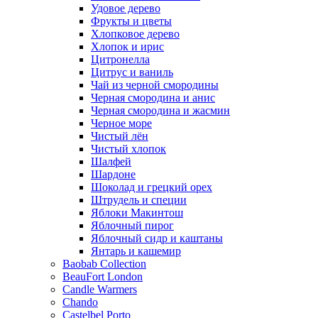
Удовое дерево
Фрукты и цветы
Хлопковое дерево
Хлопок и ирис
Цитронелла
Цитрус и ваниль
Чай из черной смородины
Черная смородина и анис
Черная смородина и жасмин
Черное море
Чистый лён
Чистый хлопок
Шалфей
Шардоне
Шоколад и грецкий орех
Штрудель и специи
Яблоки Макинтош
Яблочный пирог
Яблочный сидр и каштаны
Янтарь и кашемир
Baobab Collection
BeauFort London
Candle Warmers
Chando
Castelbel Porto