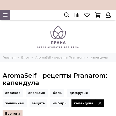
Главная
Блог
AromaSelf - рецепты Pranarom
календула
AromaSelf - рецепты Pranarom:
календула
абрикос
апельсин
боль
диффузия
женщинам
защита
имбирь
календула