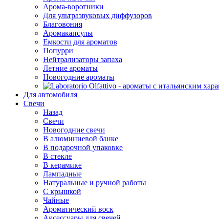
Арома-воротники
Для ультразвуковых диффузоров
Благовония
Аромакапсулы
Емкости для ароматов
Попурри
Нейтрализаторы запаха
Летние ароматы
Новогодние ароматы
Для автомобиля
Свечи
Назад
Свечи
Новогодние свечи
В алюминиевой банке
В подарочной упаковке
В стекле
В керамике
Лампадные
Натуральные и ручной работы
С крышкой
Чайные
Ароматический воск
Аксессуары для свечей