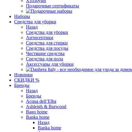
Хэллоуин
Подарочные сертификаты
Наборы
Средства для уборки
Назад
Средства для уборки
Антисептики
Средства для стирки
Средства для посуды
Чистящие средства
Средства для пола
Аксессуары для уборки
Новинки
СКИДКИ %
Бренды
Назад
Бренды
Acqua dell’Elba
Ashleigh & Burwood
Bago home
Banka home
Назад
Banka home