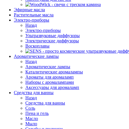
Эфирные масла
Растительные масла
Электро-приборы
Назад
Электро-приборы
Ультразвуковые диффузоры
Электрические диффузоры
Воскоплавы
Ароматические лампы
Назад
Ароматические лампы
Каталитические аромалампы
Ароматы для аромаламп
Наборы с аромалампами
Аксессуары для аромаламп
Средства для ванны
Назад
Средства для ванны
Соль
Пена и гель
Масло
Мыло
Скрабы и пилинги