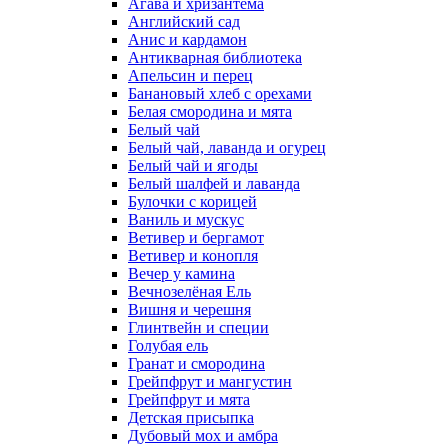
Агава и хризантема
Английский сад
Анис и кардамон
Антикварная библиотека
Апельсин и перец
Банановый хлеб с орехами
Белая смородина и мята
Белый чай
Белый чай, лаванда и огурец
Белый чай и ягоды
Белый шалфей и лаванда
Булочки с корицей
Ваниль и мускус
Ветивер и бергамот
Ветивер и конопля
Вечер у камина
Вечнозелёная Ель
Вишня и черешня
Глинтвейн и специи
Голубая ель
Гранат и смородина
Грейпфрут и мангустин
Грейпфрут и мята
Детская присыпка
Дубовый мох и амбра