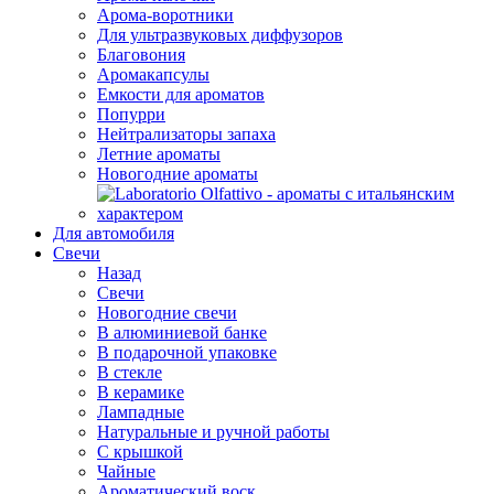
Арома-воротники
Для ультразвуковых диффузоров
Благовония
Аромакапсулы
Емкости для ароматов
Попурри
Нейтрализаторы запаха
Летние ароматы
Новогодние ароматы
Для автомобиля
Свечи
Назад
Свечи
Новогодние свечи
В алюминиевой банке
В подарочной упаковке
В стекле
В керамике
Лампадные
Натуральные и ручной работы
С крышкой
Чайные
Ароматический воск