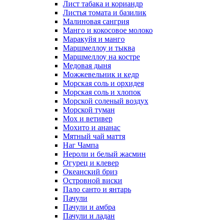
Лист табака и кориандр
Листья томата и базилик
Малиновая сангрия
Манго и кокосовое молоко
Маракуйя и манго
Маршмеллоу и тыква
Маршмеллоу на костре
Медовая дыня
Можжевельник и кедр
Морская соль и орхидея
Морская соль и хлопок
Морской соленый воздух
Морской туман
Мох и ветивер
Мохито и ананас
Мятный чай маття
Наг Чампа
Нероли и белый жасмин
Огурец и клевер
Океанский бриз
Островной виски
Пало санто и янтарь
Пачули
Пачули и амбра
Пачули и ладан