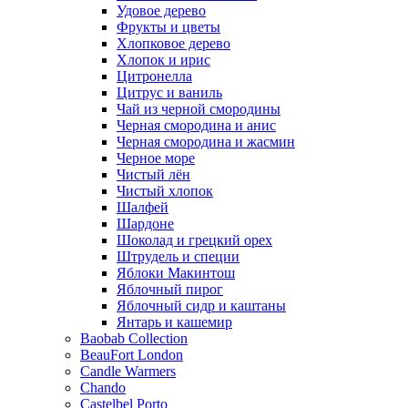
Удовое дерево
Фрукты и цветы
Хлопковое дерево
Хлопок и ирис
Цитронелла
Цитрус и ваниль
Чай из черной смородины
Черная смородина и анис
Черная смородина и жасмин
Черное море
Чистый лён
Чистый хлопок
Шалфей
Шардоне
Шоколад и грецкий орех
Штрудель и специи
Яблоки Макинтош
Яблочный пирог
Яблочный сидр и каштаны
Янтарь и кашемир
Baobab Collection
BeauFort London
Candle Warmers
Chando
Castelbel Porto