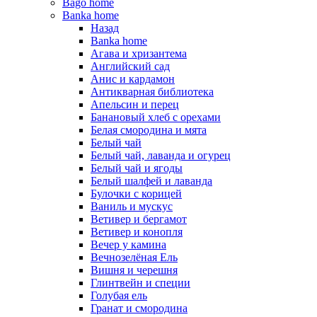
Bago home
Banka home
Назад
Banka home
Агава и хризантема
Английский сад
Анис и кардамон
Антикварная библиотека
Апельсин и перец
Банановый хлеб с орехами
Белая смородина и мята
Белый чай
Белый чай, лаванда и огурец
Белый чай и ягоды
Белый шалфей и лаванда
Булочки с корицей
Ваниль и мускус
Ветивер и бергамот
Ветивер и конопля
Вечер у камина
Вечнозелёная Ель
Вишня и черешня
Глинтвейн и специи
Голубая ель
Гранат и смородина