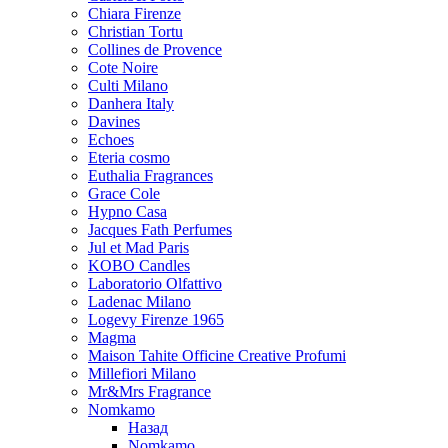
Chiara Firenze
Christian Tortu
Collines de Provence
Cote Noire
Culti Milano
Danhera Italy
Davines
Echoes
Eteria cosmo
Euthalia Fragrances
Grace Cole
Hypno Casa
Jacques Fath Perfumes
Jul et Mad Paris
KOBO Candles
Laboratorio Olfattivo
Ladenac Milano
Logevy Firenze 1965
Magma
Maison Tahite Officine Creative Profumi
Millefiori Milano
Mr&Mrs Fragrance
Nomkamo
Назад
Nomkamo