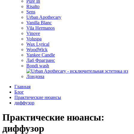
Pure In
Risalto
Sens
Urban Apothecary
Vanilla Blanc
Vila Hermanos
Vinove
Voluspa
Wax Lyrical
WoodWick
Yankee Candle
Лаб Фрагранс
Bondi wash
Главная
Блог
Практические нюансы
диффузор
Практические нюансы:
диффузор