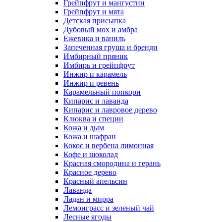
Грейпфрут и мангустин
Грейпфрут и мята
Детская присыпка
Дубовый мох и амбра
Ежевика и ваниль
Запеченная груша и бренди
Имбирный пряник
Имбирь и грейпфрут
Инжир и карамель
Инжир и ревень
Карамельный попкорн
Кипарис и лаванда
Кипарис и лавровое дерево
Клюква и специи
Кожа и дым
Кожа и шафран
Кокос и вербена лимонная
Кофе и шоколад
Красная смородина и герань
Красное дерево
Красный апельсин
Лаванда
Ладан и мирра
Лемонграсс и зеленый чай
Лесные ягоды