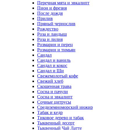
Перечная мята и эвкалипт
Пион и фрезия
После дождя
Прилив
Пряный чернослив
Рождество
Роза и ландыш
Роза и лилия
Розмарин и перец
Розмарин и тимьян
Сандал
Сандал и ваниль
Сандал и кокос
Сандал и Ши
Свежемолотый кофе
Свежий хлеб
Скошенная трава
Сосна и пачули
Сосна и эвкалипт
Сочные цитрусы
Средиземноморский инжир
Табак и кедр
Тиковое дерево и табак
Тыквенный десерт
Тыквенный Чай Латте