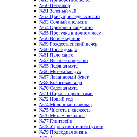
№50 Петрикор
№51 Зеленый чай
№52 Цветущие сады Англии
№53 Сочный апельсин
№54 Ореховый капучино
№55 Прогулка в ночном лесу
№56 Во все мучное
№59 Рождественский вечер
№60 После дождя
№61 Пало санто
№63 Высшее общество
№65 Ледяная мята
№66 Мятежный дух
№67 Лавандовый букет
№68 Кокосовая вода
№70 Садовая мята
№71 Пирог с пряностями
№72 Новый год
№74 Молочный шоколад
№75 Чистота и свежесть
№76 Мята + эвкалипт
№77 Глинтвейн
№78 Утро в цветочном бутике
№79 Подводная жизнь