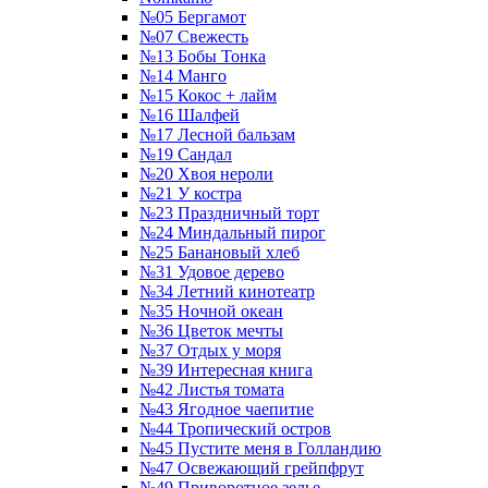
№05 Бергамот
№07 Свежесть
№13 Бобы Тонка
№14 Манго
№15 Кокос + лайм
№16 Шалфей
№17 Лесной бальзам
№19 Сандал
№20 Хвоя нероли
№21 У костра
№23 Праздничный торт
№24 Миндальный пирог
№25 Банановый хлеб
№31 Удовое дерево
№34 Летний кинотеатр
№35 Ночной океан
№36 Цветок мечты
№37 Отдых у моря
№39 Интересная книга
№42 Листья томата
№43 Ягодное чаепитие
№44 Тропический остров
№45 Пустите меня в Голландию
№47 Освежающий грейпфрут
№49 Приворотное зелье