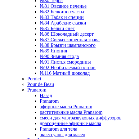
№80 Терра
№81 Овсяное печенье
№82 Белкино счастье
№83 Табак и специи
№84 Арабские сказки
№85 Белый снег
№86 Шоколадный десерт
№87 Свежескошенная трава
№88 Брызги шампанского
№89 Япония
№90 Зимняя ягода
№91 Листья смородины
№92 Необитаемый остров
№116 Мятный шоколад
Pernici
Pour de Beau
Pranarom
Назад
Pranarom
эфирные масла Pranarom
растительные масла Pranarom
смеси для ультразвуковых диффузоров
драгоценные эфирные масла
Pranarom для тела
аксессуары для масел