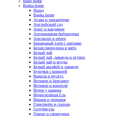
Bago home
Banka home
Назад
Banka home
Агава и хризантема
Английский сад
Анис и кардамон
Антикварная библиотека
Апельсин и перец
Банановый хлеб с орехами
Белая смородина и мята
Белый чай
Белый чай, лаванда и огурец
Белый чай и ягоды
Белый шалфей и лаванда
Булочки с корицей
Ваниль и мускус
Ветивер и бергамот
Ветивер и конопля
Вечер у камина
Вечнозелёная Ель
Вишня и черешня
Глинтвейн и специи
Голубая ель
Гранат и смородина