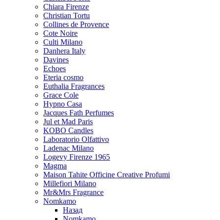
Chiara Firenze
Christian Tortu
Collines de Provence
Cote Noire
Culti Milano
Danhera Italy
Davines
Echoes
Eteria cosmo
Euthalia Fragrances
Grace Cole
Hypno Casa
Jacques Fath Perfumes
Jul et Mad Paris
KOBO Candles
Laboratorio Olfattivo
Ladenac Milano
Logevy Firenze 1965
Magma
Maison Tahite Officine Creative Profumi
Millefiori Milano
Mr&Mrs Fragrance
Nomkamo
Назад
Nomkamo