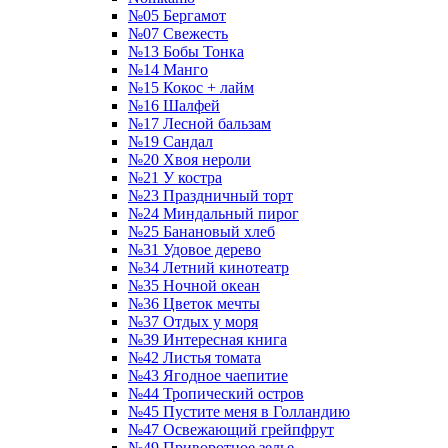
№05 Бергамот
№07 Свежесть
№13 Бобы Тонка
№14 Манго
№15 Кокос + лайм
№16 Шалфей
№17 Лесной бальзам
№19 Сандал
№20 Хвоя нероли
№21 У костра
№23 Праздничный торт
№24 Миндальный пирог
№25 Банановый хлеб
№31 Удовое дерево
№34 Летний кинотеатр
№35 Ночной океан
№36 Цветок мечты
№37 Отдых у моря
№39 Интересная книга
№42 Листья томата
№43 Ягодное чаепитие
№44 Тропический остров
№45 Пустите меня в Голландию
№47 Освежающий грейпфрут
№49 Приворотное зелье