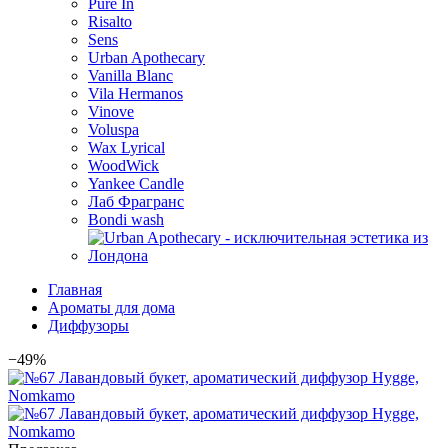
Pure In
Risalto
Sens
Urban Apothecary
Vanilla Blanc
Vila Hermanos
Vinove
Voluspa
Wax Lyrical
WoodWick
Yankee Candle
Лаб Фрагранс
Bondi wash
Главная
Ароматы для дома
Диффузоры
−49%