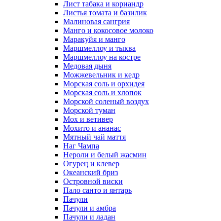
Лист табака и кориандр
Листья томата и базилик
Малиновая сангрия
Манго и кокосовое молоко
Маракуйя и манго
Маршмеллоу и тыква
Маршмеллоу на костре
Медовая дыня
Можжевельник и кедр
Морская соль и орхидея
Морская соль и хлопок
Морской соленый воздух
Морской туман
Мох и ветивер
Мохито и ананас
Мятный чай маття
Наг Чампа
Нероли и белый жасмин
Огурец и клевер
Океанский бриз
Островной виски
Пало санто и янтарь
Пачули
Пачули и амбра
Пачули и ладан