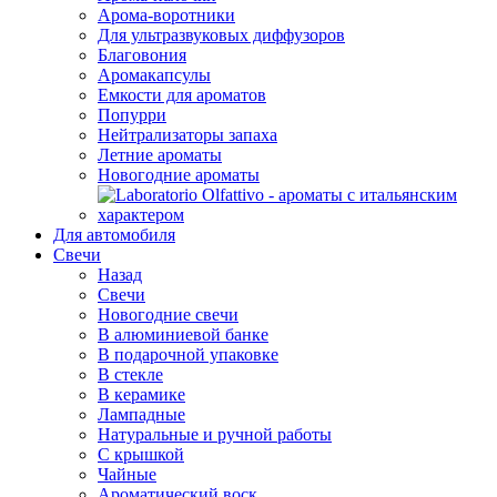
Арома-воротники
Для ультразвуковых диффузоров
Благовония
Аромакапсулы
Емкости для ароматов
Попурри
Нейтрализаторы запаха
Летние ароматы
Новогодние ароматы
Для автомобиля
Свечи
Назад
Свечи
Новогодние свечи
В алюминиевой банке
В подарочной упаковке
В стекле
В керамике
Лампадные
Натуральные и ручной работы
С крышкой
Чайные
Ароматический воск