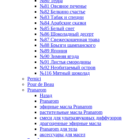
№80 Терра
№81 Овсяное печенье
№82 Белкино счастье
№83 Табак и специи
№84 Арабские сказки
№85 Белый снег
№86 Шоколадный десерт
№87 Свежескошенная трава
№88 Брызги шампанского
№89 Япония
№90 Зимняя ягода
№91 Листья смородины
№92 Необитаемый остров
№116 Мятный шоколад
Pernici
Pour de Beau
Pranarom
Назад
Pranarom
эфирные масла Pranarom
растительные масла Pranarom
смеси для ультразвуковых диффузоров
драгоценные эфирные масла
Pranarom для тела
аксессуары для масел