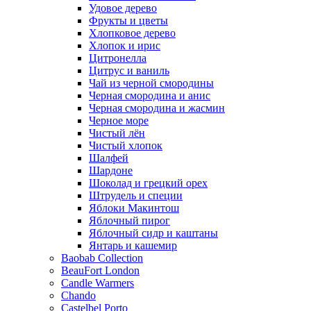
Удовое дерево
Фрукты и цветы
Хлопковое дерево
Хлопок и ирис
Цитронелла
Цитрус и ваниль
Чай из черной смородины
Черная смородина и анис
Черная смородина и жасмин
Черное море
Чистый лён
Чистый хлопок
Шалфей
Шардоне
Шоколад и грецкий орех
Штрудель и специи
Яблоки Макинтош
Яблочный пирог
Яблочный сидр и каштаны
Янтарь и кашемир
Baobab Collection
BeauFort London
Candle Warmers
Chando
Castelbel Porto