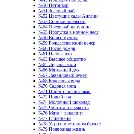
№50 Петрикор
№51 Зеленый чай
№52 Цветущие сады Англии
№53 Сочный апельсин
№54 Ореховый капучино
№55 Прогулка в ночном лесу
№56 Во все мучное
№59 Рождественский вечер
№60 После дождя
№61 Пало санто
№63 Высшее общество
№65 Ледяная мята
№66 Мятежный дух
№67 Лавандовый букет
№68 Кокосовая вода
№70 Садовая мята
№71 Пирог с пряностями
№72 Новый год
№74 Молочный шоколад
№75 Чистота и свежесть
№76 Мята + эвкалипт
№77 Глинтвейн
№78 Утро в цветочном бутике
№79 Подводная жизнь