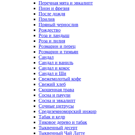
Перечная мята и эвкалипт
Пион и фрезия
После дождя
Прилив
Пряный чернослив
Рождество
Роза и ландыш
Роза и лилия
Розмарин и перец
Розмарин и тимьян
Сандал
Сандал и ваниль
Сандал и кокос
Сандал и Ши
Свежемолотый кофе
Свежий хлеб
Скошенная трава
Сосна и пачули
Сосна и эвкалипт
Сочные цитрусы
Средиземноморский инжир
Табак и кедр
Тиковое дерево и табак
Тыквенный десерт
Тыквенный Чай Латте