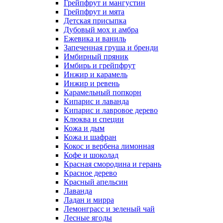
Грейпфрут и мангустин
Грейпфрут и мята
Детская присыпка
Дубовый мох и амбра
Ежевика и ваниль
Запеченная груша и бренди
Имбирный пряник
Имбирь и грейпфрут
Инжир и карамель
Инжир и ревень
Карамельный попкорн
Кипарис и лаванда
Кипарис и лавровое дерево
Клюква и специи
Кожа и дым
Кожа и шафран
Кокос и вербена лимонная
Кофе и шоколад
Красная смородина и герань
Красное дерево
Красный апельсин
Лаванда
Ладан и мирра
Лемонграсс и зеленый чай
Лесные ягоды