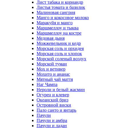
Лист табака и кориандр
Листья томата и базилик
Малиновая сангрия
Манго и кокосовое молоко
Маракуйя и манго
Маршмеллоу и тыква
Маршмеллоу на костре
Медовая дыня
Можжевельник и кедр
Морская соль и орхидея
Морская соль и хлопок
Морской соленый воздух
Морской туман
Мох и ветивер
Мохито и ананас
Мятный чай маття
Наг Чампа
Нероли и белый жасмин
Огурец и клевер
Океанский бриз
Островной виски
Пало санто и янтарь
Пачули
Пачули и амбра
Пачули и ладан