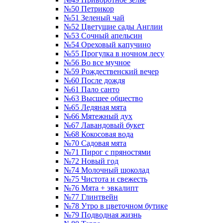
№50 Петрикор
№51 Зеленый чай
№52 Цветущие сады Англии
№53 Сочный апельсин
№54 Ореховый капучино
№55 Прогулка в ночном лесу
№56 Во все мучное
№59 Рождественский вечер
№60 После дождя
№61 Пало санто
№63 Высшее общество
№65 Ледяная мята
№66 Мятежный дух
№67 Лавандовый букет
№68 Кокосовая вода
№70 Садовая мята
№71 Пирог с пряностями
№72 Новый год
№74 Молочный шоколад
№75 Чистота и свежесть
№76 Мята + эвкалипт
№77 Глинтвейн
№78 Утро в цветочном бутике
№79 Подводная жизнь