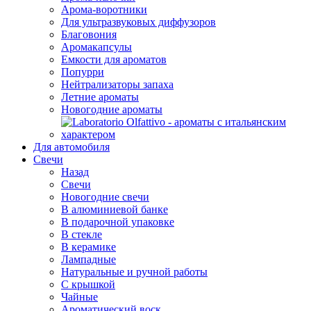
Арома-воротники
Для ультразвуковых диффузоров
Благовония
Аромакапсулы
Емкости для ароматов
Попурри
Нейтрализаторы запаха
Летние ароматы
Новогодние ароматы
Для автомобиля
Свечи
Назад
Свечи
Новогодние свечи
В алюминиевой банке
В подарочной упаковке
В стекле
В керамике
Лампадные
Натуральные и ручной работы
С крышкой
Чайные
Ароматический воск