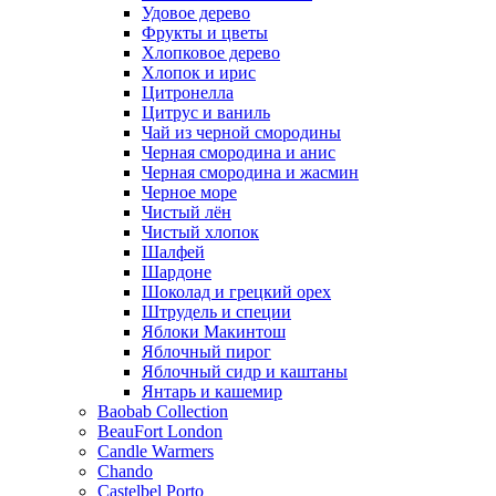
Удовое дерево
Фрукты и цветы
Хлопковое дерево
Хлопок и ирис
Цитронелла
Цитрус и ваниль
Чай из черной смородины
Черная смородина и анис
Черная смородина и жасмин
Черное море
Чистый лён
Чистый хлопок
Шалфей
Шардоне
Шоколад и грецкий орех
Штрудель и специи
Яблоки Макинтош
Яблочный пирог
Яблочный сидр и каштаны
Янтарь и кашемир
Baobab Collection
BeauFort London
Candle Warmers
Chando
Castelbel Porto