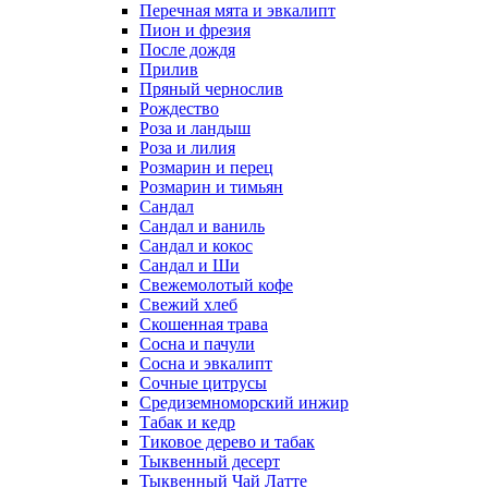
Перечная мята и эвкалипт
Пион и фрезия
После дождя
Прилив
Пряный чернослив
Рождество
Роза и ландыш
Роза и лилия
Розмарин и перец
Розмарин и тимьян
Сандал
Сандал и ваниль
Сандал и кокос
Сандал и Ши
Свежемолотый кофе
Свежий хлеб
Скошенная трава
Сосна и пачули
Сосна и эвкалипт
Сочные цитрусы
Средиземноморский инжир
Табак и кедр
Тиковое дерево и табак
Тыквенный десерт
Тыквенный Чай Латте