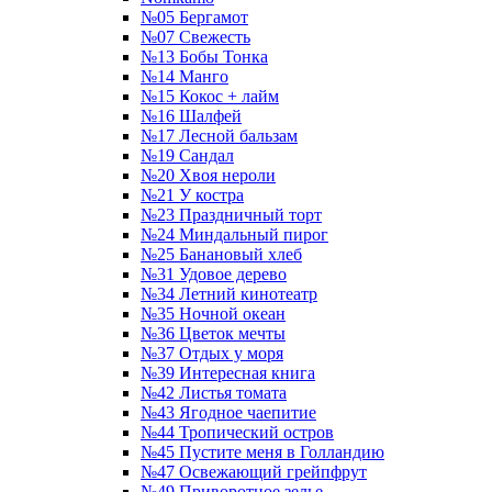
№05 Бергамот
№07 Свежесть
№13 Бобы Тонка
№14 Манго
№15 Кокос + лайм
№16 Шалфей
№17 Лесной бальзам
№19 Сандал
№20 Хвоя нероли
№21 У костра
№23 Праздничный торт
№24 Миндальный пирог
№25 Банановый хлеб
№31 Удовое дерево
№34 Летний кинотеатр
№35 Ночной океан
№36 Цветок мечты
№37 Отдых у моря
№39 Интересная книга
№42 Листья томата
№43 Ягодное чаепитие
№44 Тропический остров
№45 Пустите меня в Голландию
№47 Освежающий грейпфрут
№49 Приворотное зелье