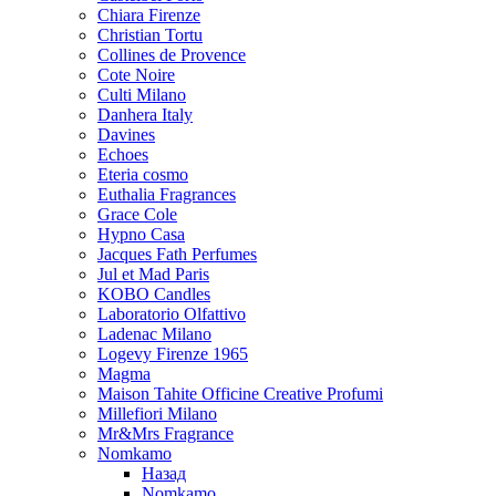
Chiara Firenze
Christian Tortu
Collines de Provence
Cote Noire
Culti Milano
Danhera Italy
Davines
Echoes
Eteria cosmo
Euthalia Fragrances
Grace Cole
Hypno Casa
Jacques Fath Perfumes
Jul et Mad Paris
KOBO Candles
Laboratorio Olfattivo
Ladenac Milano
Logevy Firenze 1965
Magma
Maison Tahite Officine Creative Profumi
Millefiori Milano
Mr&Mrs Fragrance
Nomkamo
Назад
Nomkamo