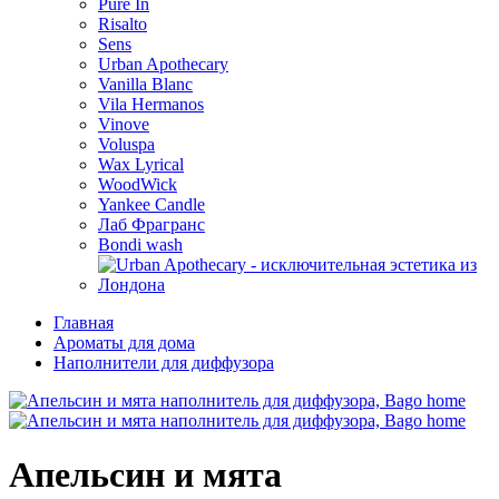
Pure In
Risalto
Sens
Urban Apothecary
Vanilla Blanc
Vila Hermanos
Vinove
Voluspa
Wax Lyrical
WoodWick
Yankee Candle
Лаб Фрагранс
Bondi wash
Главная
Ароматы для дома
Наполнители для диффузора
Апельсин и мята