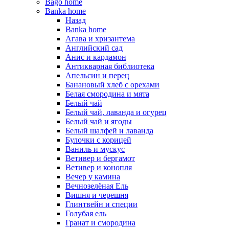
Bago home
Banka home
Назад
Banka home
Агава и хризантема
Английский сад
Анис и кардамон
Антикварная библиотека
Апельсин и перец
Банановый хлеб с орехами
Белая смородина и мята
Белый чай
Белый чай, лаванда и огурец
Белый чай и ягоды
Белый шалфей и лаванда
Булочки с корицей
Ваниль и мускус
Ветивер и бергамот
Ветивер и конопля
Вечер у камина
Вечнозелёная Ель
Вишня и черешня
Глинтвейн и специи
Голубая ель
Гранат и смородина