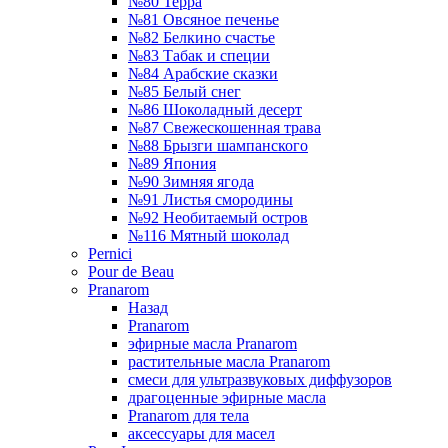
№80 Терра
№81 Овсяное печенье
№82 Белкино счастье
№83 Табак и специи
№84 Арабские сказки
№85 Белый снег
№86 Шоколадный десерт
№87 Свежескошенная трава
№88 Брызги шампанского
№89 Япония
№90 Зимняя ягода
№91 Листья смородины
№92 Необитаемый остров
№116 Мятный шоколад
Pernici
Pour de Beau
Pranarom
Назад
Pranarom
эфирные масла Pranarom
растительные масла Pranarom
смеси для ультразвуковых диффузоров
драгоценные эфирные масла
Pranarom для тела
аксессуары для масел