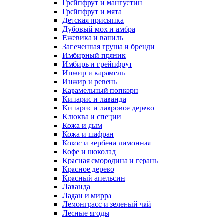
Грейпфрут и мангустин
Грейпфрут и мята
Детская присыпка
Дубовый мох и амбра
Ежевика и ваниль
Запеченная груша и бренди
Имбирный пряник
Имбирь и грейпфрут
Инжир и карамель
Инжир и ревень
Карамельный попкорн
Кипарис и лаванда
Кипарис и лавровое дерево
Клюква и специи
Кожа и дым
Кожа и шафран
Кокос и вербена лимонная
Кофе и шоколад
Красная смородина и герань
Красное дерево
Красный апельсин
Лаванда
Ладан и мирра
Лемонграсс и зеленый чай
Лесные ягоды