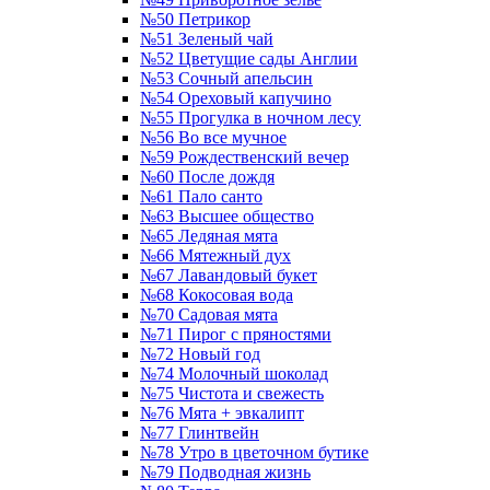
№50 Петрикор
№51 Зеленый чай
№52 Цветущие сады Англии
№53 Сочный апельсин
№54 Ореховый капучино
№55 Прогулка в ночном лесу
№56 Во все мучное
№59 Рождественский вечер
№60 После дождя
№61 Пало санто
№63 Высшее общество
№65 Ледяная мята
№66 Мятежный дух
№67 Лавандовый букет
№68 Кокосовая вода
№70 Садовая мята
№71 Пирог с пряностями
№72 Новый год
№74 Молочный шоколад
№75 Чистота и свежесть
№76 Мята + эвкалипт
№77 Глинтвейн
№78 Утро в цветочном бутике
№79 Подводная жизнь