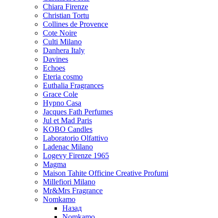
Chiara Firenze
Christian Tortu
Collines de Provence
Cote Noire
Culti Milano
Danhera Italy
Davines
Echoes
Eteria cosmo
Euthalia Fragrances
Grace Cole
Hypno Casa
Jacques Fath Perfumes
Jul et Mad Paris
KOBO Candles
Laboratorio Olfattivo
Ladenac Milano
Logevy Firenze 1965
Magma
Maison Tahite Officine Creative Profumi
Millefiori Milano
Mr&Mrs Fragrance
Nomkamo
Назад
Nomkamo