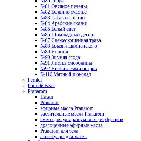
№80 Терра
№81 Овсяное печенье
№82 Белкино счастье
№83 Табак и специи
№84 Арабские сказки
№85 Белый снег
№86 Шоколадный десерт
№87 Свежескошенная трава
№88 Брызги шампанского
№89 Япония
№90 Зимняя ягода
№91 Листья смородины
№92 Необитаемый остров
№116 Мятный шоколад
Pernici
Pour de Beau
Pranarom
Назад
Pranarom
эфирные масла Pranarom
растительные масла Pranarom
смеси для ультразвуковых диффузоров
драгоценные эфирные масла
Pranarom для тела
аксессуары для масел