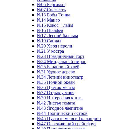
№05 Бергамот
№07 Свежесть
№13 Бобы Тонка
№14 Манго
№15 Кокос + лайм
№16 Шалфей
№17 Лесной бальзам
№19 Сандал
№20 Хвоя нероли
№21 У костра
№23 Праздничный торт
№24 Миндальный пирог
№25 Банановый хлеб
№31 Удовое дерево
№34 Летний кинотеатр
№35 Ночной океан
№36 Цветок мечты
№37 Отдых у моря
№39 Интересная книга
№42 Листья томата
№43 Ягодное чаепитие
№44 Тропический остров
№45 Пустите меня в Голландию
№47 Освежающий грейпфрут
№49 Приворотное зелье