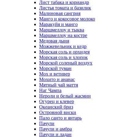
Лист табака и кориандр
Листья томата и базилик
Малиновая сангрия
Манго и кокосовое молоко
Маракуйя и манго
Маршмеллоу и тыква
Маршмеллоу на костре
Медовая дыня
Можжевельник и кедр
Морская соль и орхидея
Морская соль и хлопок
Морской соленый воздух
Морской туман
Мох и ветивер
Мохито и ананас
Мятный чай маття
Наг Чампа
Нероли и белый жасмин
Огурец и клевер
Океанский бриз
Островной виски
Пало санто и янтарь
Пачули
Пачули и амбра
Пачули и ладан