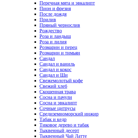
Перечная мята и эвкалипт
Пион и фрезия
После дождя
Прилив
Пряный чернослив
Рождество
Роза и ландыш
Роза и лилия
Розмарин и перец
Розмарин и тимьян
Сандал
Сандал и ваниль
Сандал и кокос
Сандал и Ши
Свежемолотый кофе
Свежий хлеб
Скошенная трава
Сосна и пачули
Сосна и эвкалипт
Сочные цитрусы
Средиземноморский инжир
Табак и кедр
Тиковое дерево и табак
Тыквенный десерт
Тыквенный Чай Латте