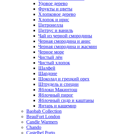
Удовое дерево
Фрукты и цветы
Хлопковое дерево
Хлопок и ирис
Цитронелла
Цитрус и ваниль
Чай из черной смородины
Черная смородина и анис
Черная смородина и жасмин
Черное море
Чистый лён
Чистый хлопок
Шалфей
Шардоне
Шоколад и грецкий орех
Штрудель и специи
Яблоки Макинтош
Яблочный пирог
Яблочный сидр и каштаны
Янтарь и кашемир
Baobab Collection
BeauFort London
Candle Warmers
Chando
Castelbel Porto