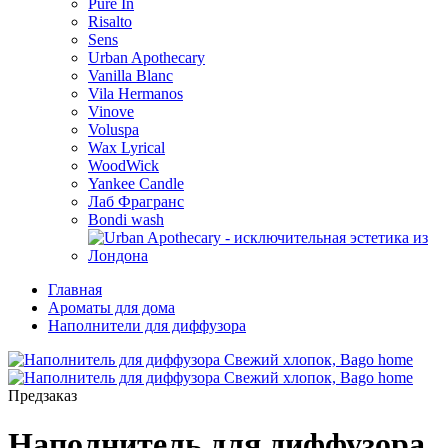
Pure In
Risalto
Sens
Urban Apothecary
Vanilla Blanc
Vila Hermanos
Vinove
Voluspa
Wax Lyrical
WoodWick
Yankee Candle
Лаб Фрагранс
Bondi wash
Главная
Ароматы для дома
Наполнители для диффузора
Предзаказ
Наполнитель для диффузора