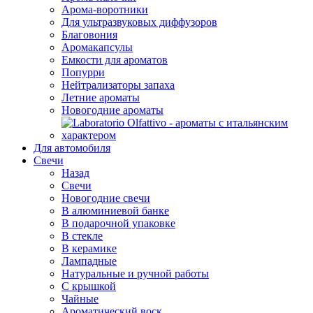
Арома-воротники
Для ультразвуковых диффузоров
Благовония
Аромакапсулы
Емкости для ароматов
Попурри
Нейтрализаторы запаха
Летние ароматы
Новогодние ароматы
Для автомобиля
Свечи
Назад
Свечи
Новогодние свечи
В алюминиевой банке
В подарочной упаковке
В стекле
В керамике
Лампадные
Натуральные и ручной работы
С крышкой
Чайные
Ароматический воск