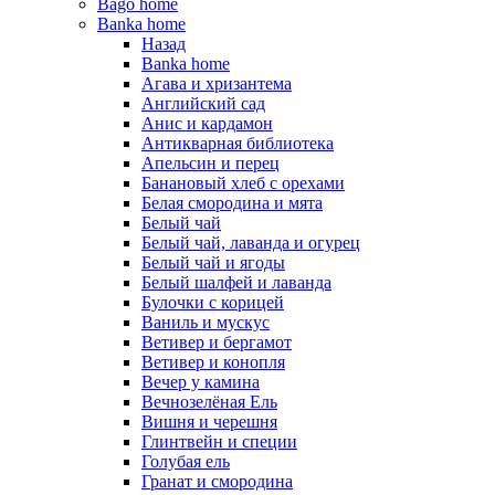
Bago home
Banka home
Назад
Banka home
Агава и хризантема
Английский сад
Анис и кардамон
Антикварная библиотека
Апельсин и перец
Банановый хлеб с орехами
Белая смородина и мята
Белый чай
Белый чай, лаванда и огурец
Белый чай и ягоды
Белый шалфей и лаванда
Булочки с корицей
Ваниль и мускус
Ветивер и бергамот
Ветивер и конопля
Вечер у камина
Вечнозелёная Ель
Вишня и черешня
Глинтвейн и специи
Голубая ель
Гранат и смородина