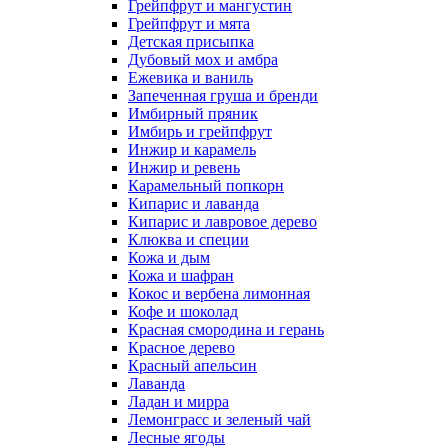
Грейпфрут и мангустин
Грейпфрут и мята
Детская присыпка
Дубовый мох и амбра
Ежевика и ваниль
Запеченная груша и бренди
Имбирный пряник
Имбирь и грейпфрут
Инжир и карамель
Инжир и ревень
Карамельный попкорн
Кипарис и лаванда
Кипарис и лавровое дерево
Клюква и специи
Кожа и дым
Кожа и шафран
Кокос и вербена лимонная
Кофе и шоколад
Красная смородина и герань
Красное дерево
Красный апельсин
Лаванда
Ладан и мирра
Лемонграсс и зеленый чай
Лесные ягоды