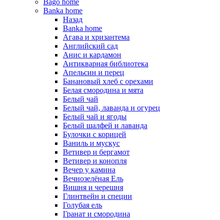
Bago home
Banka home
Назад
Banka home
Агава и хризантема
Английский сад
Анис и кардамон
Антикварная библиотека
Апельсин и перец
Банановый хлеб с орехами
Белая смородина и мята
Белый чай
Белый чай, лаванда и огурец
Белый чай и ягоды
Белый шалфей и лаванда
Булочки с корицей
Ваниль и мускус
Ветивер и бергамот
Ветивер и конопля
Вечер у камина
Вечнозелёная Ель
Вишня и черешня
Глинтвейн и специи
Голубая ель
Гранат и смородина