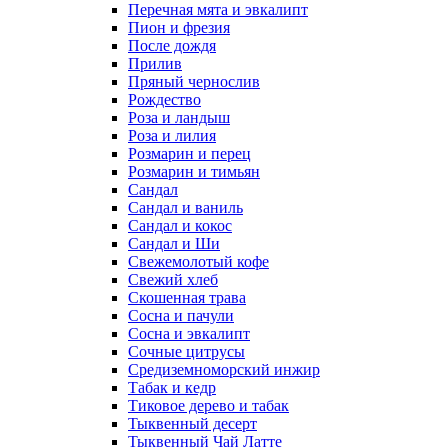
Перечная мята и эвкалипт
Пион и фрезия
После дождя
Прилив
Пряный чернослив
Рождество
Роза и ландыш
Роза и лилия
Розмарин и перец
Розмарин и тимьян
Сандал
Сандал и ваниль
Сандал и кокос
Сандал и Ши
Свежемолотый кофе
Свежий хлеб
Скошенная трава
Сосна и пачули
Сосна и эвкалипт
Сочные цитрусы
Средиземноморский инжир
Табак и кедр
Тиковое дерево и табак
Тыквенный десерт
Тыквенный Чай Латте