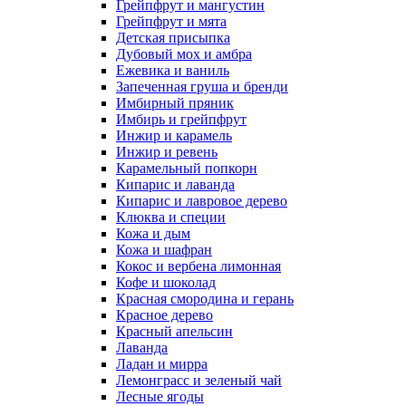
Грейпфрут и мангустин
Грейпфрут и мята
Детская присыпка
Дубовый мох и амбра
Ежевика и ваниль
Запеченная груша и бренди
Имбирный пряник
Имбирь и грейпфрут
Инжир и карамель
Инжир и ревень
Карамельный попкорн
Кипарис и лаванда
Кипарис и лавровое дерево
Клюква и специи
Кожа и дым
Кожа и шафран
Кокос и вербена лимонная
Кофе и шоколад
Красная смородина и герань
Красное дерево
Красный апельсин
Лаванда
Ладан и мирра
Лемонграсс и зеленый чай
Лесные ягоды