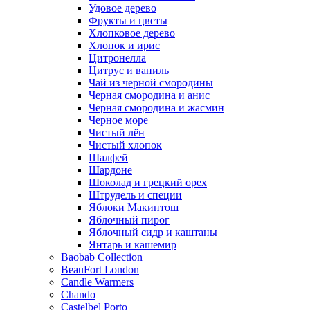
Удовое дерево
Фрукты и цветы
Хлопковое дерево
Хлопок и ирис
Цитронелла
Цитрус и ваниль
Чай из черной смородины
Черная смородина и анис
Черная смородина и жасмин
Черное море
Чистый лён
Чистый хлопок
Шалфей
Шардоне
Шоколад и грецкий орех
Штрудель и специи
Яблоки Макинтош
Яблочный пирог
Яблочный сидр и каштаны
Янтарь и кашемир
Baobab Collection
BeauFort London
Candle Warmers
Chando
Castelbel Porto