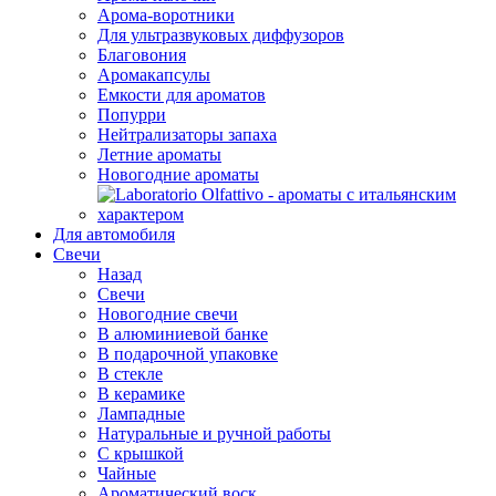
Арома-воротники
Для ультразвуковых диффузоров
Благовония
Аромакапсулы
Емкости для ароматов
Попурри
Нейтрализаторы запаха
Летние ароматы
Новогодние ароматы
Для автомобиля
Свечи
Назад
Свечи
Новогодние свечи
В алюминиевой банке
В подарочной упаковке
В стекле
В керамике
Лампадные
Натуральные и ручной работы
С крышкой
Чайные
Ароматический воск