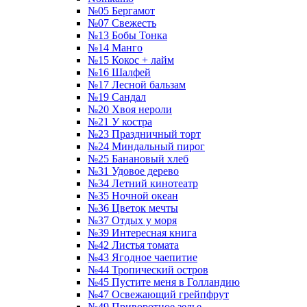
№05 Бергамот
№07 Свежесть
№13 Бобы Тонка
№14 Манго
№15 Кокос + лайм
№16 Шалфей
№17 Лесной бальзам
№19 Сандал
№20 Хвоя нероли
№21 У костра
№23 Праздничный торт
№24 Миндальный пирог
№25 Банановый хлеб
№31 Удовое дерево
№34 Летний кинотеатр
№35 Ночной океан
№36 Цветок мечты
№37 Отдых у моря
№39 Интересная книга
№42 Листья томата
№43 Ягодное чаепитие
№44 Тропический остров
№45 Пустите меня в Голландию
№47 Освежающий грейпфрут
№49 Приворотное зелье