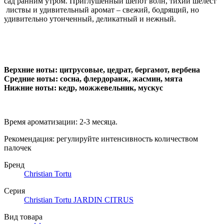
сад ранним утром. Приглушенный шепот волн, тихий шелест
листвы и удивительный аромат – свежий, бодрящий, но
удивительно утонченный, деликатный и нежный.
Верхние ноты: цитрусовые, цедрат, бергамот, вербена
Средние ноты: сосна, флердоранж, жасмин, мята
Нижние ноты: кедр, можжевельник, мускус
Время ароматизации: 2-3 месяца.
Рекомендация: регулируйте интенсивность количеством
палочек
Бренд
Christian Tortu
Серия
Christian Tortu JARDIN CITRUS
Вид товара