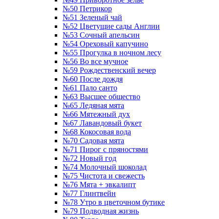
№50 Петрикор
№51 Зеленый чай
№52 Цветущие сады Англии
№53 Сочный апельсин
№54 Ореховый капучино
№55 Прогулка в ночном лесу
№56 Во все мучное
№59 Рождественский вечер
№60 После дождя
№61 Пало санто
№63 Высшее общество
№65 Ледяная мята
№66 Мятежный дух
№67 Лавандовый букет
№68 Кокосовая вода
№70 Садовая мята
№71 Пирог с пряностями
№72 Новый год
№74 Молочный шоколад
№75 Чистота и свежесть
№76 Мята + эвкалипт
№77 Глинтвейн
№78 Утро в цветочном бутике
№79 Подводная жизнь