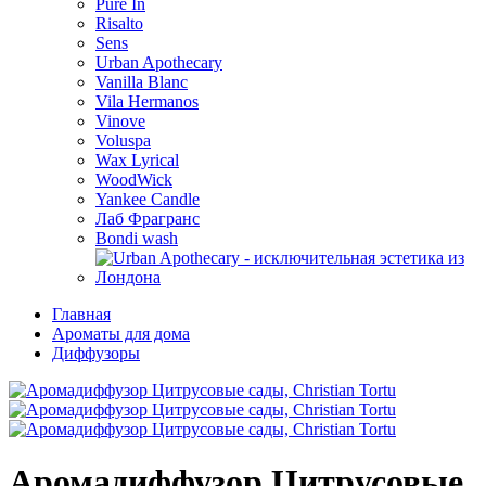
Pure In
Risalto
Sens
Urban Apothecary
Vanilla Blanc
Vila Hermanos
Vinove
Voluspa
Wax Lyrical
WoodWick
Yankee Candle
Лаб Фрагранс
Bondi wash
Главная
Ароматы для дома
Диффузоры
Аромадиффузор Цитрусовые