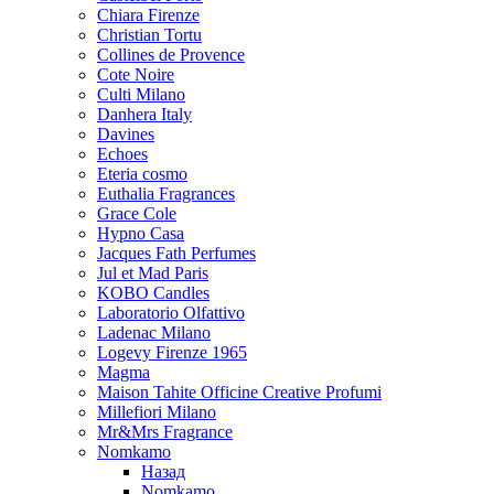
Chiara Firenze
Christian Tortu
Collines de Provence
Cote Noire
Culti Milano
Danhera Italy
Davines
Echoes
Eteria cosmo
Euthalia Fragrances
Grace Cole
Hypno Casa
Jacques Fath Perfumes
Jul et Mad Paris
KOBO Candles
Laboratorio Olfattivo
Ladenac Milano
Logevy Firenze 1965
Magma
Maison Tahite Officine Creative Profumi
Millefiori Milano
Mr&Mrs Fragrance
Nomkamo
Назад
Nomkamo