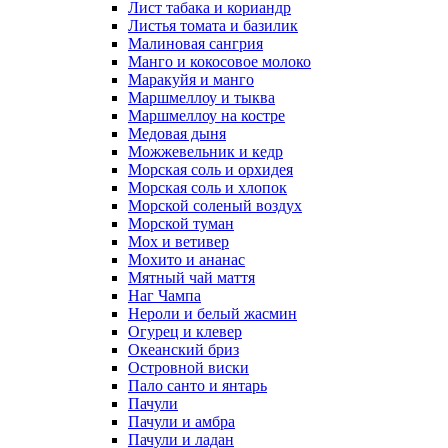
Лист табака и кориандр
Листья томата и базилик
Малиновая сангрия
Манго и кокосовое молоко
Маракуйя и манго
Маршмеллоу и тыква
Маршмеллоу на костре
Медовая дыня
Можжевельник и кедр
Морская соль и орхидея
Морская соль и хлопок
Морской соленый воздух
Морской туман
Мох и ветивер
Мохито и ананас
Мятный чай маття
Наг Чампа
Нероли и белый жасмин
Огурец и клевер
Океанский бриз
Островной виски
Пало санто и янтарь
Пачули
Пачули и амбра
Пачули и ладан