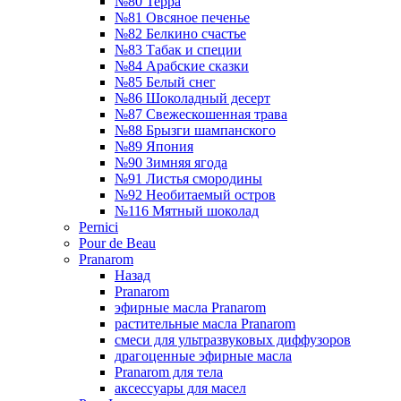
№80 Терра
№81 Овсяное печенье
№82 Белкино счастье
№83 Табак и специи
№84 Арабские сказки
№85 Белый снег
№86 Шоколадный десерт
№87 Свежескошенная трава
№88 Брызги шампанского
№89 Япония
№90 Зимняя ягода
№91 Листья смородины
№92 Необитаемый остров
№116 Мятный шоколад
Pernici
Pour de Beau
Pranarom
Назад
Pranarom
эфирные масла Pranarom
растительные масла Pranarom
смеси для ультразвуковых диффузоров
драгоценные эфирные масла
Pranarom для тела
аксессуары для масел