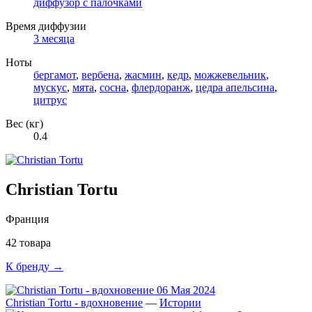
диффузор с палочками
Время диффузии
3 месяца
Ноты
бергамот
,
вербена
,
жасмин
,
кедр
,
можжевельник
,
мускус
,
мята
,
сосна
,
флердоранж
,
цедра апельсина
,
цитрус
Вес (кг)
0.4
Christian Tortu
Франция
42 товара
К бренду →
06 Мая 2024
Christian Tortu - вдохновение
—
Истории