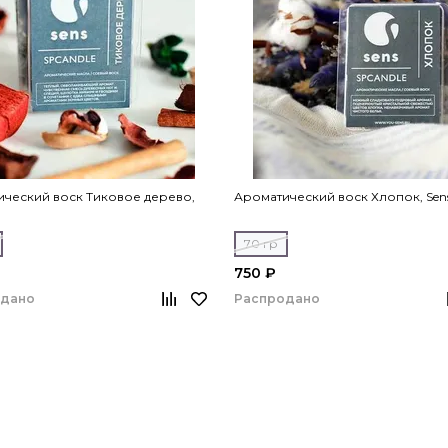
ческий воск Тиковое дерево,
Ароматический воск Хлопок, Sen
70 гр
750 ₽
одано
Распродано