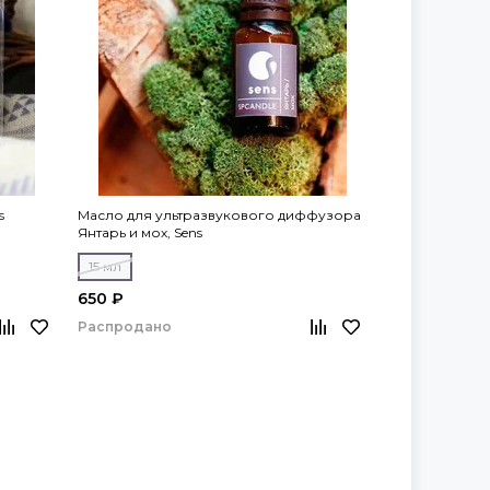
s
Масло для ультразвукового диффузора
Масло для ул
Янтарь и мох, Sens
Сандал и муску
15 мл
15 мл
650 ₽
650 ₽
Распродано
Распродано