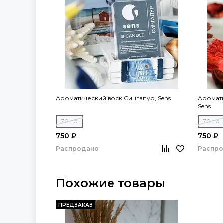
Ароматический воск Сингапур, Sens
Аромати
Sens
70 гр
70 гр
750 ₽
750 ₽
Распродано
Распр
Похожие товары
ПРЕДЗАКАЗ