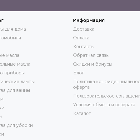
ог
Информация
ы для дома
Доставка
томобиля
Оплата
Контакты
ые масла
Обратная связь
ельные масла
Скидки и бонусы
ро-приборы
Блог
тические лампы
Политика конфиденциальнос
оферта
ва для ванны
Пользовательское соглашен
юм
Условия обмена и возврата
ки
Каталог
ы
ва для уборки
ки