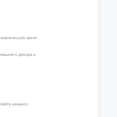
Д
роматической свечи
омашнего декора и
алейте немного