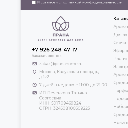
Я согласен с
политикой конфиденциальности
Катал
Аромат
Для ав
Свечи
+7 926 248-47-17
Эфирн
Заказать звонок
Растит
zakaz@pranahome.ru
Элект
Москва
, Калужская площадь,
Арома
д.1к2
Средст
7 дней в неделю с 11:00 до 21:00
Парф
ИП Печенкова Татьяна
Сергеевна
Подар
ИНН: 501709469824
Набор
ОГРН: 324508100509223
Средст
Новин