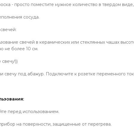
оска - просто поместите нужное количество в твердом виде,
еполнения сосуда.
свечей:
зование свечей в керамических или стеклянных чашах высото
 не более 10 см.
 свечу!))
и свечу под абажур. Подключите к розетке переменного ток
льзования:
йте перед использованием.
рибор на поверхности, защищенные от перегрева.