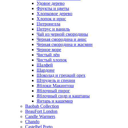
Удовое дерево
Фрукты и цветы
Хлопковое дерево
Хлопок и ирис
Цитронелла
Цитрус и ваниль
Чай из черной смородины
Черная смородина и анис
Черная смородина и жасмин
Черное море
Чистый лён
Чистый хлопок
Шалфей
Шардоне
Шоколад и грецкий орех
Штрудель и специи
Яблоки Макинтош
Яблочный пирог
Яблочный сидр и каштаны
Янтарь и кашемир
Baobab Collection
BeauFort London
Candle Warmers
Chando
Castelbel Porto