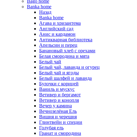
Bago home
Banka home
Назад
Banka home
Агава и хризантема
Английский сад
Анис и кардамон
Антикварная библиотека
Апельсин и перец
Банановый хлеб с орехами
Белая смородина и мята
Белый чай
Белый чай, лаванда и огурец
Белый чай и ягоды
Белый шалфей и лаванда
Булочки с корицей
Ваниль и мускус
Ветивер и бергамот
Ветивер и конопля
Вечер у камина
Вечнозелёная Ель
Вишня и черешня
Глинтвейн и специи
Голубая ель
Гранат и смородина