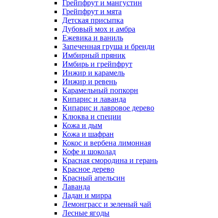
Грейпфрут и мангустин
Грейпфрут и мята
Детская присыпка
Дубовый мох и амбра
Ежевика и ваниль
Запеченная груша и бренди
Имбирный пряник
Имбирь и грейпфрут
Инжир и карамель
Инжир и ревень
Карамельный попкорн
Кипарис и лаванда
Кипарис и лавровое дерево
Клюква и специи
Кожа и дым
Кожа и шафран
Кокос и вербена лимонная
Кофе и шоколад
Красная смородина и герань
Красное дерево
Красный апельсин
Лаванда
Ладан и мирра
Лемонграсс и зеленый чай
Лесные ягоды