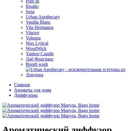
Pure In
Risalto
Sens
Urban Apothecary
Vanilla Blanc
Vila Hermanos
Vinove
Voluspa
Wax Lyrical
WoodWick
Yankee Candle
Лаб Фрагранс
Bondi wash
Главная
Ароматы для дома
Диффузоры
Ароматический диффузор