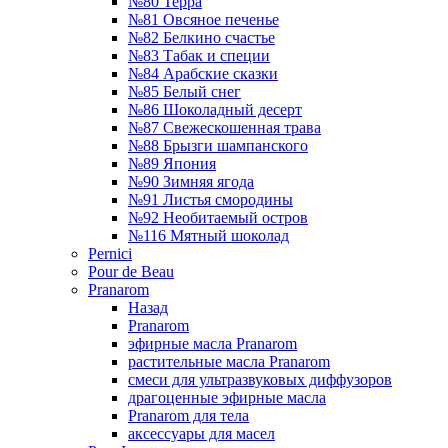
№80 Терра
№81 Овсяное печенье
№82 Белкино счастье
№83 Табак и специи
№84 Арабские сказки
№85 Белый снег
№86 Шоколадный десерт
№87 Свежескошенная трава
№88 Брызги шампанского
№89 Япония
№90 Зимняя ягода
№91 Листья смородины
№92 Необитаемый остров
№116 Мятный шоколад
Pernici
Pour de Beau
Pranarom
Назад
Pranarom
эфирные масла Pranarom
растительные масла Pranarom
смеси для ультразвуковых диффузоров
драгоценные эфирные масла
Pranarom для тела
аксессуары для масел