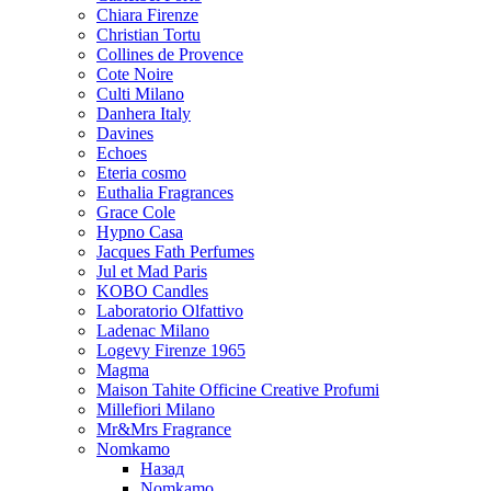
Chiara Firenze
Christian Tortu
Collines de Provence
Cote Noire
Culti Milano
Danhera Italy
Davines
Echoes
Eteria cosmo
Euthalia Fragrances
Grace Cole
Hypno Casa
Jacques Fath Perfumes
Jul et Mad Paris
KOBO Candles
Laboratorio Olfattivo
Ladenac Milano
Logevy Firenze 1965
Magma
Maison Tahite Officine Creative Profumi
Millefiori Milano
Mr&Mrs Fragrance
Nomkamo
Назад
Nomkamo