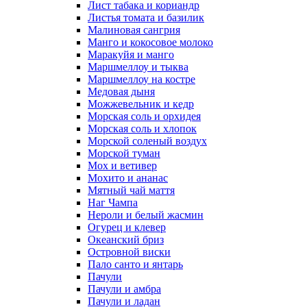
Лист табака и кориандр
Листья томата и базилик
Малиновая сангрия
Манго и кокосовое молоко
Маракуйя и манго
Маршмеллоу и тыква
Маршмеллоу на костре
Медовая дыня
Можжевельник и кедр
Морская соль и орхидея
Морская соль и хлопок
Морской соленый воздух
Морской туман
Мох и ветивер
Мохито и ананас
Мятный чай маття
Наг Чампа
Нероли и белый жасмин
Огурец и клевер
Океанский бриз
Островной виски
Пало санто и янтарь
Пачули
Пачули и амбра
Пачули и ладан