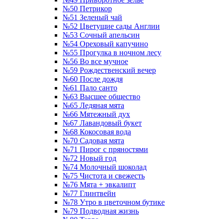
№50 Петрикор
№51 Зеленый чай
№52 Цветущие сады Англии
№53 Сочный апельсин
№54 Ореховый капучино
№55 Прогулка в ночном лесу
№56 Во все мучное
№59 Рождественский вечер
№60 После дождя
№61 Пало санто
№63 Высшее общество
№65 Ледяная мята
№66 Мятежный дух
№67 Лавандовый букет
№68 Кокосовая вода
№70 Садовая мята
№71 Пирог с пряностями
№72 Новый год
№74 Молочный шоколад
№75 Чистота и свежесть
№76 Мята + эвкалипт
№77 Глинтвейн
№78 Утро в цветочном бутике
№79 Подводная жизнь