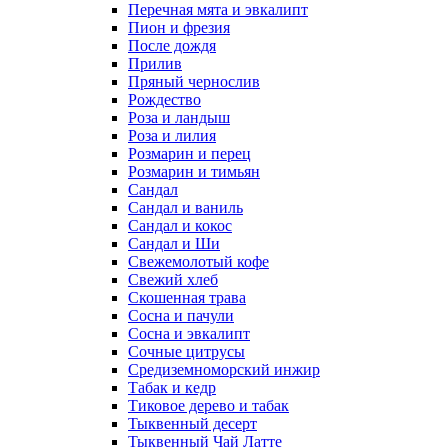
Перечная мята и эвкалипт
Пион и фрезия
После дождя
Прилив
Пряный чернослив
Рождество
Роза и ландыш
Роза и лилия
Розмарин и перец
Розмарин и тимьян
Сандал
Сандал и ваниль
Сандал и кокос
Сандал и Ши
Свежемолотый кофе
Свежий хлеб
Скошенная трава
Сосна и пачули
Сосна и эвкалипт
Сочные цитрусы
Средиземноморский инжир
Табак и кедр
Тиковое дерево и табак
Тыквенный десерт
Тыквенный Чай Латте