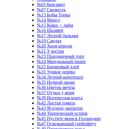
№05 Бергамот
№07 Свежесть
№13 Бобы Тонка
№14 Манго
№15 Кокос + лайм
№16 Шалфей
№17 Лесной бальзам
№19 Сандал
№20 Хвоя нероли
№21 У костра
№23 Праздничный торт
№24 Миндальный пирог
№25 Банановый хлеб
№31 Удовое дерево
№34 Летний кинотеатр
№35 Ночной океан
№36 Цветок мечты
№37 Отдых у моря
№39 Интересная книга
№42 Листья томата
№43 Ягодное чаепитие
№44 Тропический остров
№45 Пустите меня в Голландию
№47 Освежающий грейпфрут
№49 Приворотное зелье