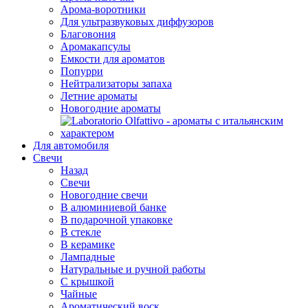
Арома-воротники
Для ультразвуковых диффузоров
Благовония
Аромакапсулы
Емкости для ароматов
Попурри
Нейтрализаторы запаха
Летние ароматы
Новогодние ароматы
Для автомобиля
Свечи
Назад
Свечи
Новогодние свечи
В алюминиевой банке
В подарочной упаковке
В стекле
В керамике
Лампадные
Натуральные и ручной работы
С крышкой
Чайные
Ароматический воск