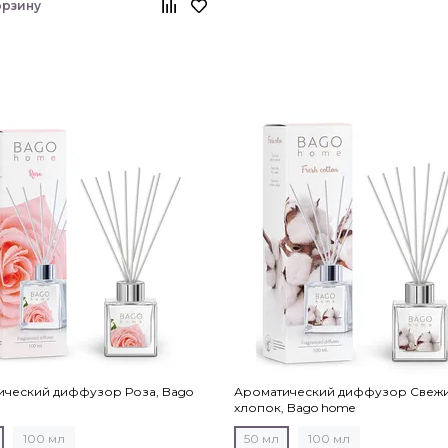
орзину
ический диффузор Роза, Bago
Ароматический диффузор Свеж
хлопок, Bago home
100 мл
50 мл
100 мл