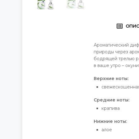
ОПИ
Ароматический диф
природы через аром
бодрящей трелью ро
в ваше утро – окуни
Верхние ноты:
свежескошенная
Средние ноты:
крапива
Нижние ноты:
алое