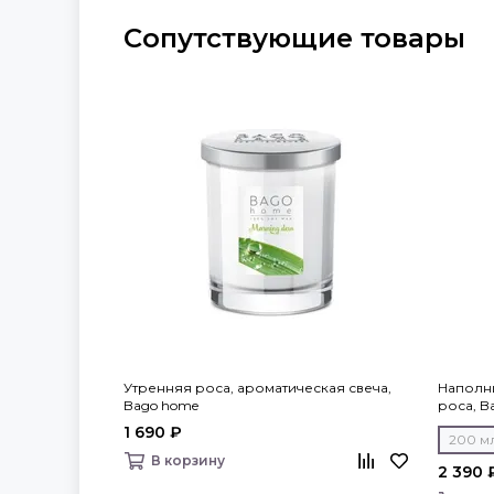
Сопутствующие товары
Утренняя роса, ароматическая свеча,
Наполн
Bago home
роса, B
1 690 ₽
200 м
В корзину
2 390 