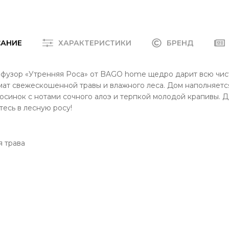
САНИЕ
ХАРАКТЕРИСТИКИ
БРЕНД
фузор «Утренняя Роса» от BAGO home щедро дарит всю чист
ат свежескошенной травы и влажного леса. Дом наполняетс
синок с нотами сочного алоэ и терпкой молодой крапивы. Д
тесь в лесную росу!
 трава