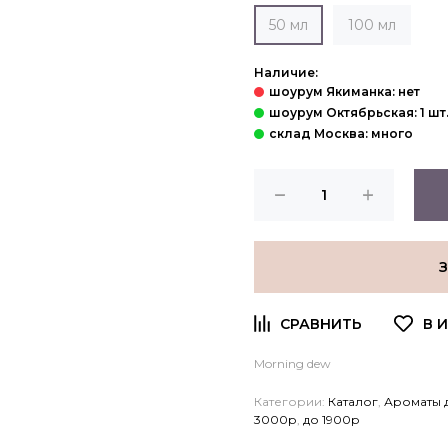
50 мл
100 мл
Наличие:
Morning dew
Категории:
Каталог
,
Ароматы 
3000р
,
до 1900р