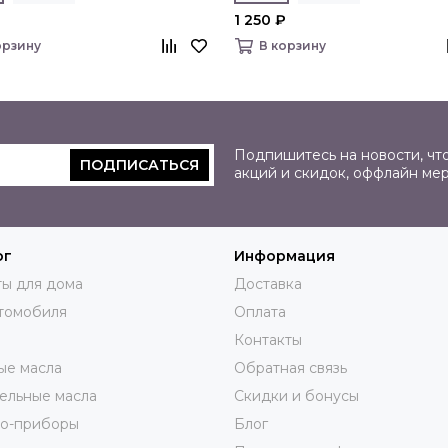
₽
1 250 ₽
орзину
В корзину
Подпишитесь на новости, что
ПОДПИСАТЬСЯ
акций и скидок, оффлайн ме
ог
Информация
ы для дома
Доставка
томобиля
Оплата
Контакты
ые масла
Обратная связь
ельные масла
Скидки и бонусы
ро-приборы
Блог