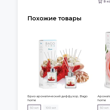
В к
Похожие товары
Бриз ароматический диффузор, Bago
Аромат
home
home
50 мл
100 мл
50 мл