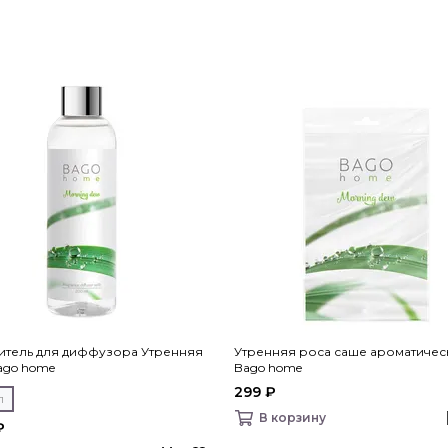
итель для диффузора Утренняя
Утренняя роса саше ароматичес
ago home
Bago home
299 ₽
л
В корзину
₽