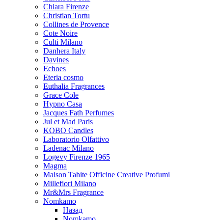
Chiara Firenze
Christian Tortu
Collines de Provence
Cote Noire
Culti Milano
Danhera Italy
Davines
Echoes
Eteria cosmo
Euthalia Fragrances
Grace Cole
Hypno Casa
Jacques Fath Perfumes
Jul et Mad Paris
KOBO Candles
Laboratorio Olfattivo
Ladenac Milano
Logevy Firenze 1965
Magma
Maison Tahite Officine Creative Profumi
Millefiori Milano
Mr&Mrs Fragrance
Nomkamo
Назад
Nomkamo