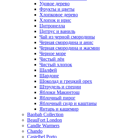
Удовое дерево
Фрукты и цветы
Хлопковое дерево
Хлопок и ирис
Цитронелла
Цитрус и ваниль
Чай из черной смородины
Черная смородина и анис
Черная смородина и жасмин
Черное море
Чистый лён
Чистый хлопок
Шалфей
Шардоне
Шоколад и грецкий орех
Штрудель и специи
Яблоки Макинтош
Яблочный пирог
Яблочный сидр и каштаны
Янтарь и кашемир
Baobab Collection
BeauFort London
Candle Warmers
Chando
Castelbel Porto