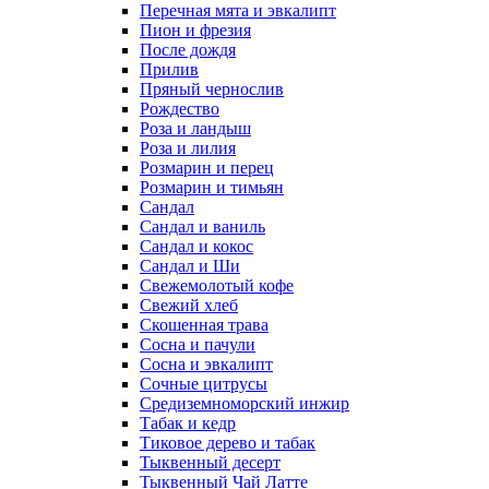
Перечная мята и эвкалипт
Пион и фрезия
После дождя
Прилив
Пряный чернослив
Рождество
Роза и ландыш
Роза и лилия
Розмарин и перец
Розмарин и тимьян
Сандал
Сандал и ваниль
Сандал и кокос
Сандал и Ши
Свежемолотый кофе
Свежий хлеб
Скошенная трава
Сосна и пачули
Сосна и эвкалипт
Сочные цитрусы
Средиземноморский инжир
Табак и кедр
Тиковое дерево и табак
Тыквенный десерт
Тыквенный Чай Латте