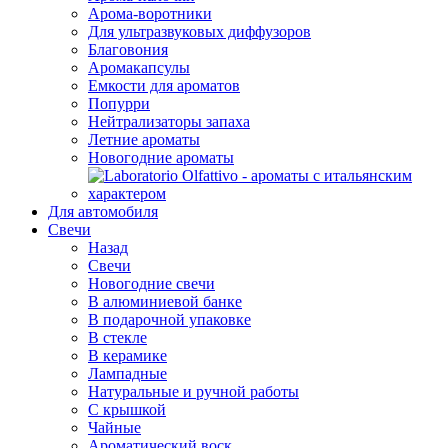
Арома-воротники
Для ультразвуковых диффузоров
Благовония
Аромакапсулы
Емкости для ароматов
Попурри
Нейтрализаторы запаха
Летние ароматы
Новогодние ароматы
Для автомобиля
Свечи
Назад
Свечи
Новогодние свечи
В алюминиевой банке
В подарочной упаковке
В стекле
В керамике
Лампадные
Натуральные и ручной работы
С крышкой
Чайные
Ароматический воск