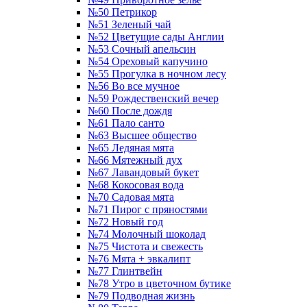
№50 Петрикор
№51 Зеленый чай
№52 Цветущие сады Англии
№53 Сочный апельсин
№54 Ореховый капучино
№55 Прогулка в ночном лесу
№56 Во все мучное
№59 Рождественский вечер
№60 После дождя
№61 Пало санто
№63 Высшее общество
№65 Ледяная мята
№66 Мятежный дух
№67 Лавандовый букет
№68 Кокосовая вода
№70 Садовая мята
№71 Пирог с пряностями
№72 Новый год
№74 Молочный шоколад
№75 Чистота и свежесть
№76 Мята + эвкалипт
№77 Глинтвейн
№78 Утро в цветочном бутике
№79 Подводная жизнь