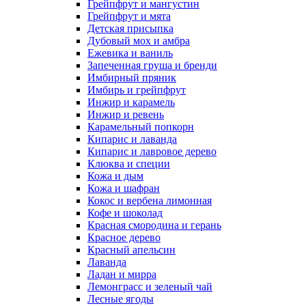
Грейпфрут и мангустин
Грейпфрут и мята
Детская присыпка
Дубовый мох и амбра
Ежевика и ваниль
Запеченная груша и бренди
Имбирный пряник
Имбирь и грейпфрут
Инжир и карамель
Инжир и ревень
Карамельный попкорн
Кипарис и лаванда
Кипарис и лавровое дерево
Клюква и специи
Кожа и дым
Кожа и шафран
Кокос и вербена лимонная
Кофе и шоколад
Красная смородина и герань
Красное дерево
Красный апельсин
Лаванда
Ладан и мирра
Лемонграсс и зеленый чай
Лесные ягоды