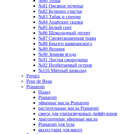
№80 Терра
№81 Овсяное печенье
№82 Белкино счастье
№83 Табак и специи
№84 Арабские сказки
№85 Белый снег
№86 Шоколадный десерт
№87 Свежескошенная трава
№88 Брызги шампанского
№89 Япония
№90 Зимняя ягода
№91 Листья смородины
№92 Необитаемый остров
№116 Мятный шоколад
Pernici
Pour de Beau
Pranarom
Назад
Pranarom
эфирные масла Pranarom
растительные масла Pranarom
смеси для ультразвуковых диффузоров
драгоценные эфирные масла
Pranarom для тела
аксессуары для масел