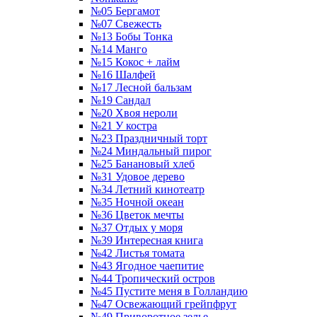
№05 Бергамот
№07 Свежесть
№13 Бобы Тонка
№14 Манго
№15 Кокос + лайм
№16 Шалфей
№17 Лесной бальзам
№19 Сандал
№20 Хвоя нероли
№21 У костра
№23 Праздничный торт
№24 Миндальный пирог
№25 Банановый хлеб
№31 Удовое дерево
№34 Летний кинотеатр
№35 Ночной океан
№36 Цветок мечты
№37 Отдых у моря
№39 Интересная книга
№42 Листья томата
№43 Ягодное чаепитие
№44 Тропический остров
№45 Пустите меня в Голландию
№47 Освежающий грейпфрут
№49 Приворотное зелье