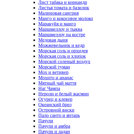
Лист табака и кориандр
Листья томата и базилик
Малиновая сангрия
Манго и кокосовое молоко
Маракуйя и манго
Маршмеллоу и тыква
Маршмеллоу на костре
Медовая дыня
Можжевельник и кедр
Морская соль и орхидея
Морская соль и хлопок
Морской соленый воздух
Морской туман
Мох и ветивер
Мохито и ананас
Мятный чай маття
Наг Чампа
Нероли и белый жасмин
Огурец и клевер
Океанский бриз
Островной виски
Пало санто и янтарь
Пачули
Пачули и амбра
Пачули и ладан