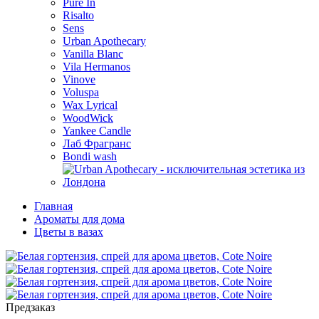
Pure In
Risalto
Sens
Urban Apothecary
Vanilla Blanc
Vila Hermanos
Vinove
Voluspa
Wax Lyrical
WoodWick
Yankee Candle
Лаб Фрагранс
Bondi wash
Главная
Ароматы для дома
Цветы в вазах
Предзаказ