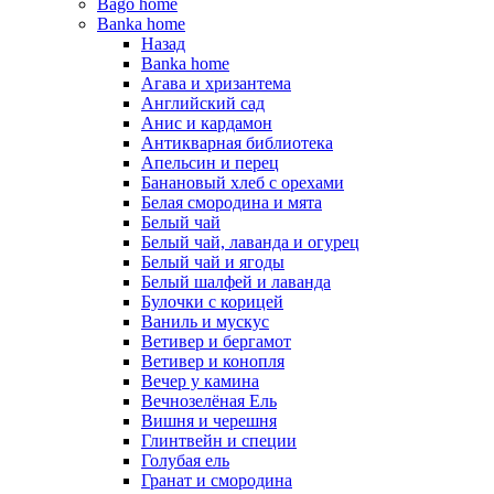
Bago home
Banka home
Назад
Banka home
Агава и хризантема
Английский сад
Анис и кардамон
Антикварная библиотека
Апельсин и перец
Банановый хлеб с орехами
Белая смородина и мята
Белый чай
Белый чай, лаванда и огурец
Белый чай и ягоды
Белый шалфей и лаванда
Булочки с корицей
Ваниль и мускус
Ветивер и бергамот
Ветивер и конопля
Вечер у камина
Вечнозелёная Ель
Вишня и черешня
Глинтвейн и специи
Голубая ель
Гранат и смородина