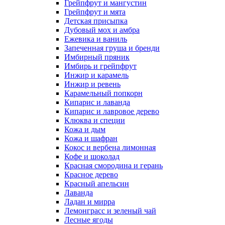
Грейпфрут и мангустин
Грейпфрут и мята
Детская присыпка
Дубовый мох и амбра
Ежевика и ваниль
Запеченная груша и бренди
Имбирный пряник
Имбирь и грейпфрут
Инжир и карамель
Инжир и ревень
Карамельный попкорн
Кипарис и лаванда
Кипарис и лавровое дерево
Клюква и специи
Кожа и дым
Кожа и шафран
Кокос и вербена лимонная
Кофе и шоколад
Красная смородина и герань
Красное дерево
Красный апельсин
Лаванда
Ладан и мирра
Лемонграсс и зеленый чай
Лесные ягоды