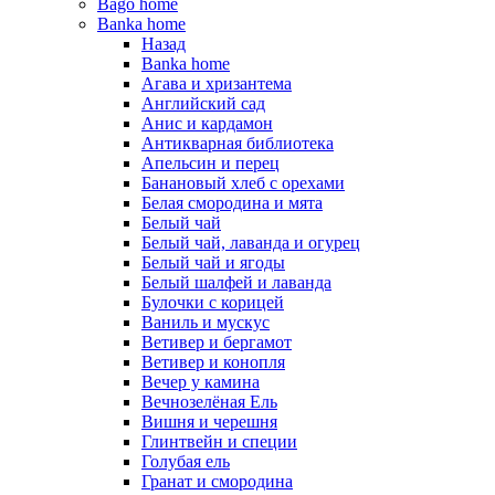
Bago home
Banka home
Назад
Banka home
Агава и хризантема
Английский сад
Анис и кардамон
Антикварная библиотека
Апельсин и перец
Банановый хлеб с орехами
Белая смородина и мята
Белый чай
Белый чай, лаванда и огурец
Белый чай и ягоды
Белый шалфей и лаванда
Булочки с корицей
Ваниль и мускус
Ветивер и бергамот
Ветивер и конопля
Вечер у камина
Вечнозелёная Ель
Вишня и черешня
Глинтвейн и специи
Голубая ель
Гранат и смородина