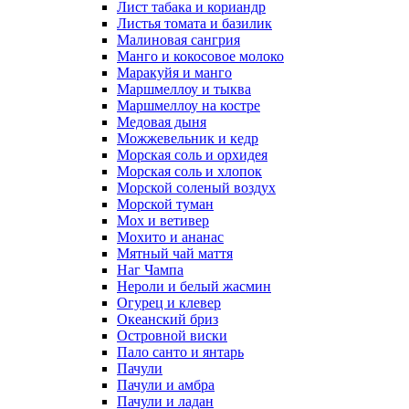
Лист табака и кориандр
Листья томата и базилик
Малиновая сангрия
Манго и кокосовое молоко
Маракуйя и манго
Маршмеллоу и тыква
Маршмеллоу на костре
Медовая дыня
Можжевельник и кедр
Морская соль и орхидея
Морская соль и хлопок
Морской соленый воздух
Морской туман
Мох и ветивер
Мохито и ананас
Мятный чай маття
Наг Чампа
Нероли и белый жасмин
Огурец и клевер
Океанский бриз
Островной виски
Пало санто и янтарь
Пачули
Пачули и амбра
Пачули и ладан