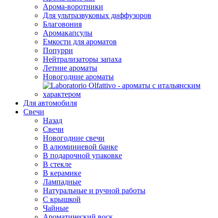
Арома-воротники
Для ультразвуковых диффузоров
Благовония
Аромакапсулы
Емкости для ароматов
Попурри
Нейтрализаторы запаха
Летние ароматы
Новогодние ароматы
Для автомобиля
Свечи
Назад
Свечи
Новогодние свечи
В алюминиевой банке
В подарочной упаковке
В стекле
В керамике
Лампадные
Натуральные и ручной работы
С крышкой
Чайные
Ароматический воск