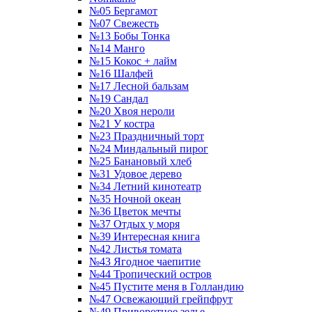
№05 Бергамот
№07 Свежесть
№13 Бобы Тонка
№14 Манго
№15 Кокос + лайм
№16 Шалфей
№17 Лесной бальзам
№19 Сандал
№20 Хвоя нероли
№21 У костра
№23 Праздничный торт
№24 Миндальный пирог
№25 Банановый хлеб
№31 Удовое дерево
№34 Летний кинотеатр
№35 Ночной океан
№36 Цветок мечты
№37 Отдых у моря
№39 Интересная книга
№42 Листья томата
№43 Ягодное чаепитие
№44 Тропический остров
№45 Пустите меня в Голландию
№47 Освежающий грейпфрут
№49 Приворотное зелье