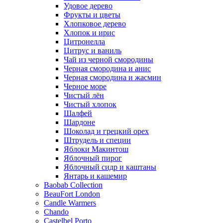
Удовое дерево
Фрукты и цветы
Хлопковое дерево
Хлопок и ирис
Цитронелла
Цитрус и ваниль
Чай из черной смородины
Черная смородина и анис
Черная смородина и жасмин
Черное море
Чистый лён
Чистый хлопок
Шалфей
Шардоне
Шоколад и грецкий орех
Штрудель и специи
Яблоки Макинтош
Яблочный пирог
Яблочный сидр и каштаны
Янтарь и кашемир
Baobab Collection
BeauFort London
Candle Warmers
Chando
Castelbel Porto