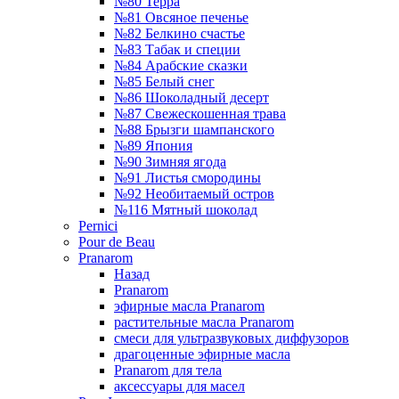
№80 Терра
№81 Овсяное печенье
№82 Белкино счастье
№83 Табак и специи
№84 Арабские сказки
№85 Белый снег
№86 Шоколадный десерт
№87 Свежескошенная трава
№88 Брызги шампанского
№89 Япония
№90 Зимняя ягода
№91 Листья смородины
№92 Необитаемый остров
№116 Мятный шоколад
Pernici
Pour de Beau
Pranarom
Назад
Pranarom
эфирные масла Pranarom
растительные масла Pranarom
смеси для ультразвуковых диффузоров
драгоценные эфирные масла
Pranarom для тела
аксессуары для масел