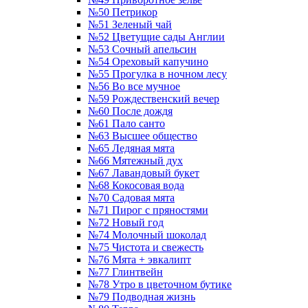
№50 Петрикор
№51 Зеленый чай
№52 Цветущие сады Англии
№53 Сочный апельсин
№54 Ореховый капучино
№55 Прогулка в ночном лесу
№56 Во все мучное
№59 Рождественский вечер
№60 После дождя
№61 Пало санто
№63 Высшее общество
№65 Ледяная мята
№66 Мятежный дух
№67 Лавандовый букет
№68 Кокосовая вода
№70 Садовая мята
№71 Пирог с пряностями
№72 Новый год
№74 Молочный шоколад
№75 Чистота и свежесть
№76 Мята + эвкалипт
№77 Глинтвейн
№78 Утро в цветочном бутике
№79 Подводная жизнь