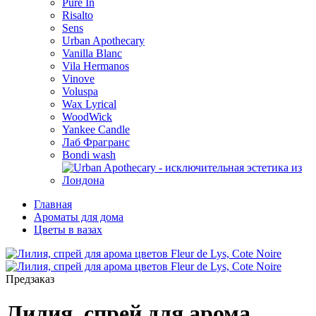
Pure In
Risalto
Sens
Urban Apothecary
Vanilla Blanc
Vila Hermanos
Vinove
Voluspa
Wax Lyrical
WoodWick
Yankee Candle
Лаб Фрагранс
Bondi wash
Главная
Ароматы для дома
Цветы в вазах
Предзаказ
Лилия, спрей для арома