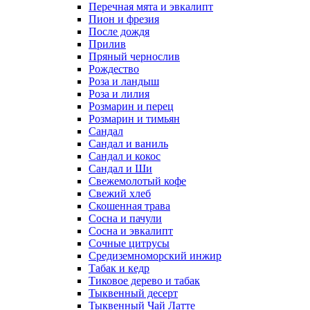
Перечная мята и эвкалипт
Пион и фрезия
После дождя
Прилив
Пряный чернослив
Рождество
Роза и ландыш
Роза и лилия
Розмарин и перец
Розмарин и тимьян
Сандал
Сандал и ваниль
Сандал и кокос
Сандал и Ши
Свежемолотый кофе
Свежий хлеб
Скошенная трава
Сосна и пачули
Сосна и эвкалипт
Сочные цитрусы
Средиземноморский инжир
Табак и кедр
Тиковое дерево и табак
Тыквенный десерт
Тыквенный Чай Латте