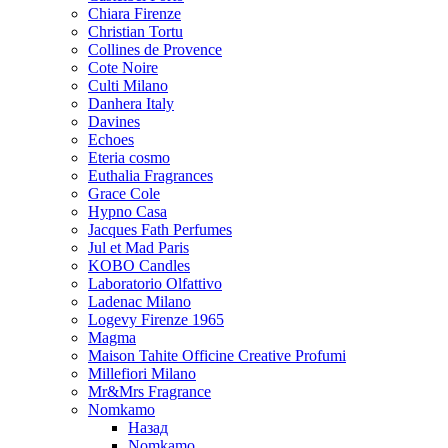
Chiara Firenze
Christian Tortu
Collines de Provence
Cote Noire
Culti Milano
Danhera Italy
Davines
Echoes
Eteria cosmo
Euthalia Fragrances
Grace Cole
Hypno Casa
Jacques Fath Perfumes
Jul et Mad Paris
KOBO Candles
Laboratorio Olfattivo
Ladenac Milano
Logevy Firenze 1965
Magma
Maison Tahite Officine Creative Profumi
Millefiori Milano
Mr&Mrs Fragrance
Nomkamo
Назад
Nomkamo