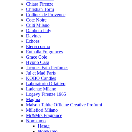
Chiara Firenze
Christian Tortu
Collines de Provence
Cote Noire
Culti Milano
Danhera Italy
Davines
Echoes
Eteria cosmo
Euthalia Fragrances
Grace Cole
Hypno Casa
Jacques Fath Perfumes
Jul et Mad Paris
KOBO Candles
Laboratorio Olfattivo
Ladenac Milano
Logevy Firenze 1965
Magma
Maison Tahite Officine Creative Profumi
Millefiori Milano
Mr&Mrs Fragrance
Nomkamo
Назад
Nomkamo