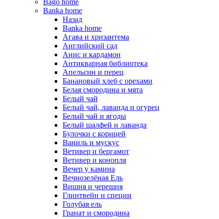
Bago home
Banka home
Назад
Banka home
Агава и хризантема
Английский сад
Анис и кардамон
Антикварная библиотека
Апельсин и перец
Банановый хлеб с орехами
Белая смородина и мята
Белый чай
Белый чай, лаванда и огурец
Белый чай и ягоды
Белый шалфей и лаванда
Булочки с корицей
Ваниль и мускус
Ветивер и бергамот
Ветивер и конопля
Вечер у камина
Вечнозелёная Ель
Вишня и черешня
Глинтвейн и специи
Голубая ель
Гранат и смородина