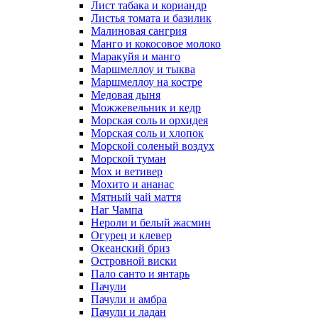
Лист табака и кориандр
Листья томата и базилик
Малиновая сангрия
Манго и кокосовое молоко
Маракуйя и манго
Маршмеллоу и тыква
Маршмеллоу на костре
Медовая дыня
Можжевельник и кедр
Морская соль и орхидея
Морская соль и хлопок
Морской соленый воздух
Морской туман
Мох и ветивер
Мохито и ананас
Мятный чай маття
Наг Чампа
Нероли и белый жасмин
Огурец и клевер
Океанский бриз
Островной виски
Пало санто и янтарь
Пачули
Пачули и амбра
Пачули и ладан