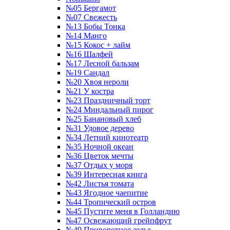
№05 Бергамот
№07 Свежесть
№13 Бобы Тонка
№14 Манго
№15 Кокос + лайм
№16 Шалфей
№17 Лесной бальзам
№19 Сандал
№20 Хвоя нероли
№21 У костра
№23 Праздничный торт
№24 Миндальный пирог
№25 Банановый хлеб
№31 Удовое дерево
№34 Летний кинотеатр
№35 Ночной океан
№36 Цветок мечты
№37 Отдых у моря
№39 Интересная книга
№42 Листья томата
№43 Ягодное чаепитие
№44 Тропический остров
№45 Пустите меня в Голландию
№47 Освежающий грейпфрут
№49 Приворотное зелье