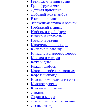
Грейпфрут и мангустин
Грейпфрут и мята
Детская присыпка
Дубовый мох и амбра
Ежевика и ваниль
Запеченная груша и бренди
Имбирный пряник
Имбирь и грейпфрут
Инжир и карамель
Инжир и ревень
Карамельный попкорн
Кипарис и лаванда
Кипарис и лавровое дерево
Клюква и специи
Кожа и дым
Кожа и шафран
Кокос и вербена лимонная
Кофе и шоколад
Красная смородина и герань
Красное дерево
Красный апельсин
Лаванда
Ладан и мирра
Лемонграсс и зеленый чай
Лесные ягоды