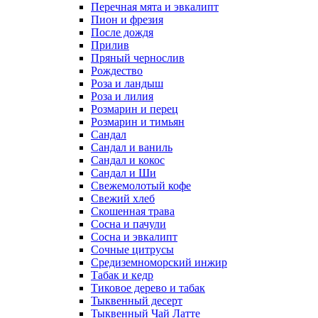
Перечная мята и эвкалипт
Пион и фрезия
После дождя
Прилив
Пряный чернослив
Рождество
Роза и ландыш
Роза и лилия
Розмарин и перец
Розмарин и тимьян
Сандал
Сандал и ваниль
Сандал и кокос
Сандал и Ши
Свежемолотый кофе
Свежий хлеб
Скошенная трава
Сосна и пачули
Сосна и эвкалипт
Сочные цитрусы
Средиземноморский инжир
Табак и кедр
Тиковое дерево и табак
Тыквенный десерт
Тыквенный Чай Латте