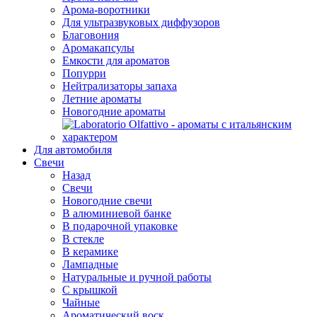
Арома-воротники
Для ультразвуковых диффузоров
Благовония
Аромакапсулы
Емкости для ароматов
Попурри
Нейтрализаторы запаха
Летние ароматы
Новогодние ароматы
Для автомобиля
Свечи
Назад
Свечи
Новогодние свечи
В алюминиевой банке
В подарочной упаковке
В стекле
В керамике
Лампадные
Натуральные и ручной работы
С крышкой
Чайные
Ароматический воск