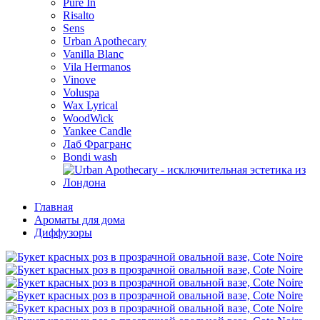
Pure In
Risalto
Sens
Urban Apothecary
Vanilla Blanc
Vila Hermanos
Vinove
Voluspa
Wax Lyrical
WoodWick
Yankee Candle
Лаб Фрагранс
Bondi wash
Главная
Ароматы для дома
Диффузоры