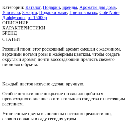
Категории:
Каталог
,
Подарки
,
Бренды
,
Ароматы для дома
,
Учителю
,
8 марта
,
Подарки маме
,
Цветы в вазах
,
Cote Noire
,
Диффузоры
,
от 15000р
ОПИСАНИЕ
ХАРАКТЕРИСТИКИ
БРЕНД
1
СТАТЬИ
Розовый пион: этот роскошный аромат смешан с жасмином,
верхними нотами розы и жаберным цветком, чтобы создать
округлый аромат, почти воссоздающий прелесть свежего
пионового букета.
Каждый цветок искусно сделан вручную.
Особое нетоксичное покрытие позволило добиться
превосходного внешнего и тактильного сходства с настоящим
растением.
Утонченные цветы выполнены настолько реалистично,
словно сорваны в саду сегодня утром.