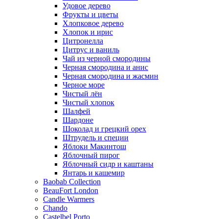
Удовое дерево
Фрукты и цветы
Хлопковое дерево
Хлопок и ирис
Цитронелла
Цитрус и ваниль
Чай из черной смородины
Черная смородина и анис
Черная смородина и жасмин
Черное море
Чистый лён
Чистый хлопок
Шалфей
Шардоне
Шоколад и грецкий орех
Штрудель и специи
Яблоки Макинтош
Яблочный пирог
Яблочный сидр и каштаны
Янтарь и кашемир
Baobab Collection
BeauFort London
Candle Warmers
Chando
Castelbel Porto