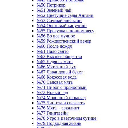
№50 Петрикор
№51 Зеленый чай
№52 Цветущие сады Англии
№53 Сочный апельсин
№54 Ореховый капучино
№55 Прогулка в ночном лесу
№56 Во все мучное
№59 Рождественский вечер
№60 После дождя
№61 Пало санто
№63 Высшее общество
№65 Ледяная мята
№66 Мятежный дух
№67 Лавандовый букет
№68 Кокосовая вода
№70 Садовая мята
№71 Пирог с пряностями
№72 Новый год
№74 Молочный шоколад
№75 Чистота и свежесть
№76 Мята + эвкалипт
№77 Глинтвейн
№78 Утро в цветочном бутике
№79 Подводная жизнь