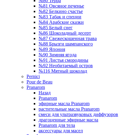
№80 Терра
№81 Овсяное печенье
№82 Белкино счастье
№83 Табак и специи
№84 Арабские сказки
№85 Белый снег
№86 Шоколадный десерт
№87 Свежескошенная трава
№88 Брызги шампанского
№89 Япония
№90 Зимняя ягода
№91 Листья смородины
№92 Необитаемый остров
№116 Мятный шоколад
Pernici
Pour de Beau
Pranarom
Назад
Pranarom
эфирные масла Pranarom
растительные масла Pranarom
смеси для ультразвуковых диффузоров
драгоценные эфирные масла
Pranarom для тела
аксессуары для масел