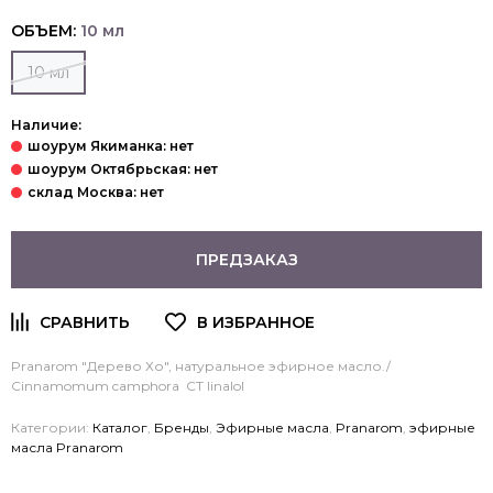
ОБЪЕМ:
10 мл
10 мл
Наличие:
ПРЕДЗАКАЗ
Pranarom
"Дерево Хо", натуральное эфирное масло./
Cinnamomum camphora СТ linalol
Категории:
Каталог
,
Бренды
,
Эфирные масла
,
Pranarom
,
эфирные
масла Pranarom