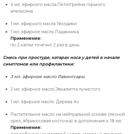
4 мл. эфирного масла
Петитгрейна горького
апельсина
1 мл. эфирного масла
Гвоздики
1 мл. эфирное масло
Ладанника
Применение:
по 2 капли точечно 2 раз в день
Смесь при простуде
,
катарах носа у детей в начале
симптомов
или профилактики:
3 мл. эфирное масло
Равинтсары
2 мл. эфирное масло
Эвкалипта лучистого
1 мл. эфирное масло
Дерева Хо
Растительное масло на нейтральной основе (лесной
орех, абрикосовая косточка) в дополнение к 18 мл.
Применение:
для ребенка: наносится 5 капель смеси на грудную