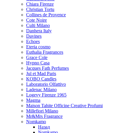
Chiara Firenze
Christian Tortu
Collines de Provence
Cote Noire
Culti Milano
Danhera Italy
Davines
Echoes
Eteria cosmo
Euthalia Fragrances
Grace Cole
Hypno Casa
Jacques Fath Perfumes
Jul et Mad Paris
KOBO Candles
Laboratorio Olfattivo
Ladenac Milano
Logevy Firenze 1965
Magma
Maison Tahite Officine Creative Profumi
Millefiori Milano
Mr&Mrs Fragrance
Nomkamo
Назад
Nomkamo