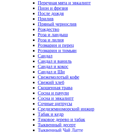
Перечная мята и эвкалипт
Пион и фрезия
После дождя
Прилив
Пряный чернослив
Рождество
Роза и ландыш
Роза и лилия
Розмарин и перец
Розмарин и тимьян
Сандал
Сандал и ваниль
Сандал и кокос
Сандал и Ши
Свежемолотый кофе
Свежий хлеб
Скошенная трава
Сосна и пачули
Сосна и эвкалипт
Сочные цитрусы
Средиземноморский инжир
Табак и кедр
Тиковое дерево и табак
Тыквенный десерт
Тыквенный Чай Латте