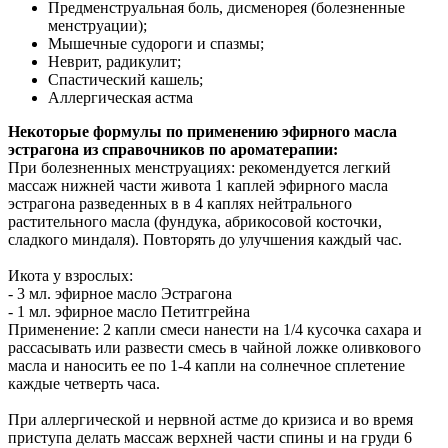
Предменструальная боль, дисменорея (болезненные
менструации);
Мышечные судороги и спазмы;
Неврит, радикулит;
Спастический кашель;
Аллергическая астма
Некоторые формулы по применению эфирного масла
эстрагона из справочников по ароматерапии:
При болезненных менструациях: рекомендуется легкий
массаж нижней части живота 1 каплей эфирного масла
эстрагона разведенных в в 4 каплях нейтрального
растительного масла (фундука, абрикосовой косточки,
сладкого миндаля). Повторять до улучшения каждый час.
Икота у взрослых:
- 3 мл. эфирное масло Эстрагона
- 1 мл. эфирное масло
Петитгрейна
Применение: 2 капли смеси нанести на 1/4 кусочка сахара и
рассасывать или развести смесь в чайной ложке оливкового
масла и наносить ее по 1-4 капли на солнечное сплетение
каждые четверть часа.
При аллергической и нервной астме до кризиса и во время
приступа делать массаж верхней части спины и на груди 6