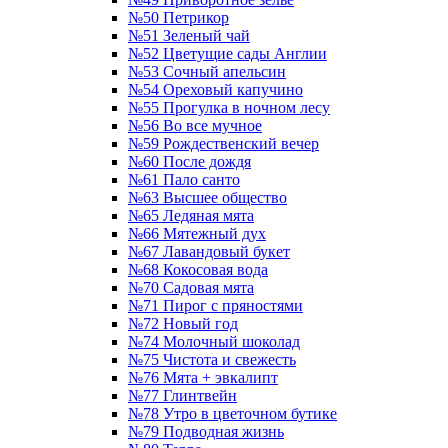
№50 Петрикор
№51 Зеленый чай
№52 Цветущие сады Англии
№53 Сочный апельсин
№54 Ореховый капучино
№55 Прогулка в ночном лесу
№56 Во все мучное
№59 Рождественский вечер
№60 После дождя
№61 Пало санто
№63 Высшее общество
№65 Ледяная мята
№66 Мятежный дух
№67 Лавандовый букет
№68 Кокосовая вода
№70 Садовая мята
№71 Пирог с пряностями
№72 Новый год
№74 Молочный шоколад
№75 Чистота и свежесть
№76 Мята + эвкалипт
№77 Глинтвейн
№78 Утро в цветочном бутике
№79 Подводная жизнь