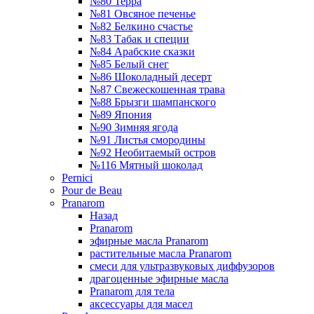
№80 Терра
№81 Овсяное печенье
№82 Белкино счастье
№83 Табак и специи
№84 Арабские сказки
№85 Белый снег
№86 Шоколадный десерт
№87 Свежескошенная трава
№88 Брызги шампанского
№89 Япония
№90 Зимняя ягода
№91 Листья смородины
№92 Необитаемый остров
№116 Мятный шоколад
Pernici
Pour de Beau
Pranarom
Назад
Pranarom
эфирные масла Pranarom
растительные масла Pranarom
смеси для ультразвуковых диффузоров
драгоценные эфирные масла
Pranarom для тела
аксессуары для масел