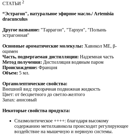
2
СТАТЬИ
“Эстрагон", натуральное эфирное масло./ Artemisia
dracunculus
Другое название:
"Таррагон", "Тархун", "Полынь
эстрагонная"
Основные ароматические молекулы
:
Хавикол ME, β-
оцимен
Часть, подвергаемая дистилляции:
Надземная часть
Метод получения:
Дистилляция водяным паром
Происхождение:
Франция
Объем:
5 мл.
Органолептические свойства:
Внешний вид: прозрачная подвижная жидкость
Цвет: от бесцветного до светло-желтого
Запах: анисовый
Некоторые свойства продукта:
Спазмолитическое ++++: благодаря высокому
содержанию метилхавикола происходит регулирующее
воздействие на мышечную и нервную системы.