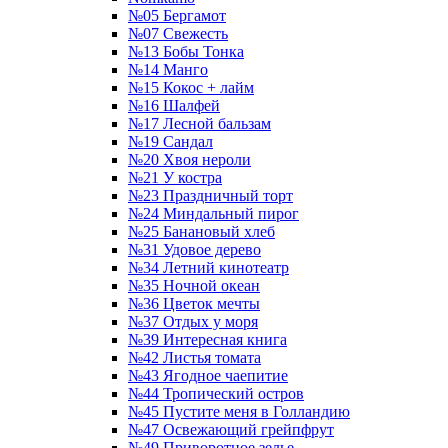
№05 Бергамот
№07 Свежесть
№13 Бобы Тонка
№14 Манго
№15 Кокос + лайм
№16 Шалфей
№17 Лесной бальзам
№19 Сандал
№20 Хвоя нероли
№21 У костра
№23 Праздничный торт
№24 Миндальный пирог
№25 Банановый хлеб
№31 Удовое дерево
№34 Летний кинотеатр
№35 Ночной океан
№36 Цветок мечты
№37 Отдых у моря
№39 Интересная книга
№42 Листья томата
№43 Ягодное чаепитие
№44 Тропический остров
№45 Пустите меня в Голландию
№47 Освежающий грейпфрут
№49 Приворотное зелье