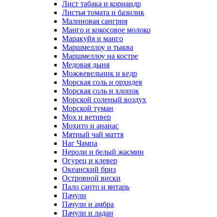
Лист табака и кориандр
Листья томата и базилик
Малиновая сангрия
Манго и кокосовое молоко
Маракуйя и манго
Маршмеллоу и тыква
Маршмеллоу на костре
Медовая дыня
Можжевельник и кедр
Морская соль и орхидея
Морская соль и хлопок
Морской соленый воздух
Морской туман
Мох и ветивер
Мохито и ананас
Мятный чай маття
Наг Чампа
Нероли и белый жасмин
Огурец и клевер
Океанский бриз
Островной виски
Пало санто и янтарь
Пачули
Пачули и амбра
Пачули и ладан