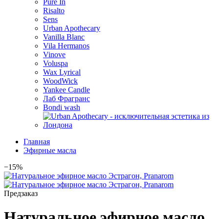
Pure In
Risalto
Sens
Urban Apothecary
Vanilla Blanc
Vila Hermanos
Vinove
Voluspa
Wax Lyrical
WoodWick
Yankee Candle
Лаб Фрагранс
Bondi wash
Главная
Эфирные масла
−15%
Предзаказ
Натуральное эфирное масло