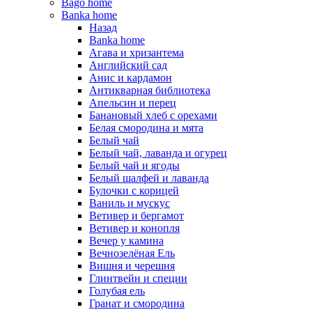
Bago home
Banka home
Назад
Banka home
Агава и хризантема
Английский сад
Анис и кардамон
Антикварная библиотека
Апельсин и перец
Банановый хлеб с орехами
Белая смородина и мята
Белый чай
Белый чай, лаванда и огурец
Белый чай и ягоды
Белый шалфей и лаванда
Булочки с корицей
Ваниль и мускус
Ветивер и бергамот
Ветивер и конопля
Вечер у камина
Вечнозелёная Ель
Вишня и черешня
Глинтвейн и специи
Голубая ель
Гранат и смородина