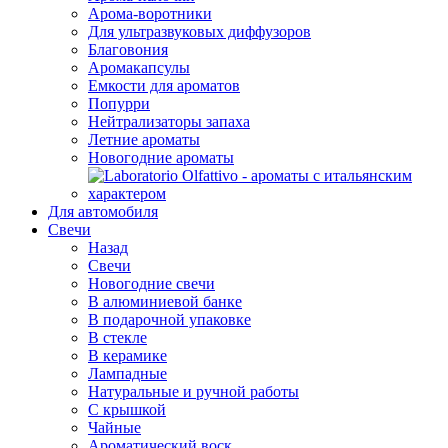
Арома-воротники
Для ультразвуковых диффузоров
Благовония
Аромакапсулы
Емкости для ароматов
Попурри
Нейтрализаторы запаха
Летние ароматы
Новогодние ароматы
Для автомобиля
Свечи
Назад
Свечи
Новогодние свечи
В алюминиевой банке
В подарочной упаковке
В стекле
В керамике
Лампадные
Натуральные и ручной работы
С крышкой
Чайные
Ароматический воск