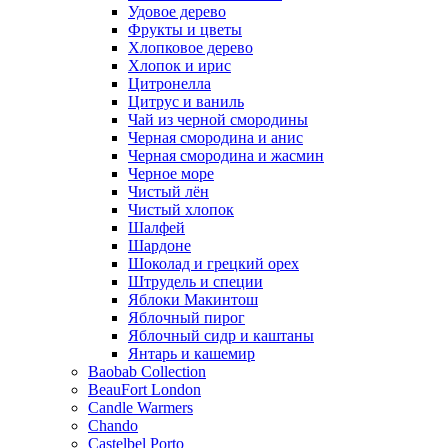
Удовое дерево
Фрукты и цветы
Хлопковое дерево
Хлопок и ирис
Цитронелла
Цитрус и ваниль
Чай из черной смородины
Черная смородина и анис
Черная смородина и жасмин
Черное море
Чистый лён
Чистый хлопок
Шалфей
Шардоне
Шоколад и грецкий орех
Штрудель и специи
Яблоки Макинтош
Яблочный пирог
Яблочный сидр и каштаны
Янтарь и кашемир
Baobab Collection
BeauFort London
Candle Warmers
Chando
Castelbel Porto