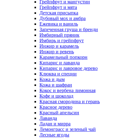
Грейпфрут и мангустин
Грейпфрут и мята
Детская присыпка
Дубовый мох и амбра
Ежевика и ваниль
Запеченная груша и бренди
Имбирный пряник
Имбирь и грейпфрут
Инжир и карамель
Инжир и ревень
Карамельный попкорн
Кипарис и лаванда
Кипарис и лавровое дерево
Клюква и специи
Кожа и дым
Кожа и шафран
Кокос и вербена лимонная
Кофе и шоколад
Красная смородина и герань
Красное дерево
Красный апельсин
Лаванда
Ладан и мирра
Лемонграсс и зеленый чай
Лесные ягоды