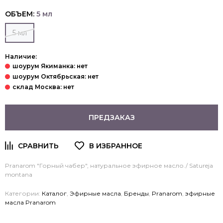
ОБЪЕМ:
5 мл
5 мл
Наличие:
ПРЕДЗАКАЗ
Pranarom
"Горный чабер", натуральное эфирное масло./ Satureja
montana
Категории:
Каталог
,
Эфирные масла
,
Бренды
,
Pranarom
,
эфирные
масла Pranarom