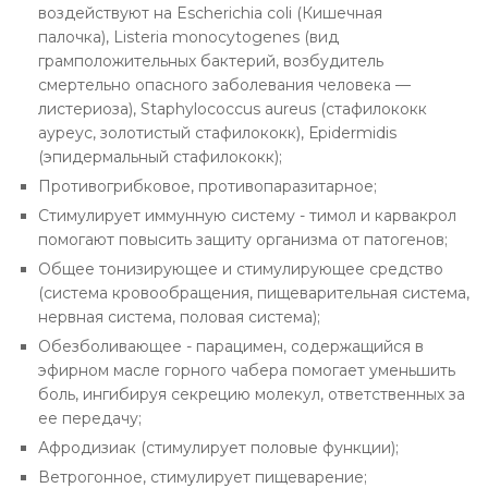
воздействуют на Escherichia coli (Кишечная
палочка),
Listeria monocytogenes (вид
грамположительных бактерий, возбудитель
смертельно опасного заболевания человека —
листериоза),
Staphylococcus aureus (стафилококк
ауреус, золотистый стафилококк), Еpidermidis
(эпидермальный стафилококк);
Противогрибковое, противопаразитарное;
Стимулирует иммунную систему - тимол и карвакрол
помогают повысить защиту организма от патогенов;
Общее тонизирующее и стимулирующее средство
(система кровообращения, пищеварительная система,
нервная система, половая система);
Обезболивающее - парацимен, содержащийся в
эфирном масле горного чабера помогает уменьшить
боль, ингибируя секрецию молекул, ответственных за
ее передачу;
Афродизиак (стимулирует половые функции);
Ветрогонное, стимулирует пищеварение;