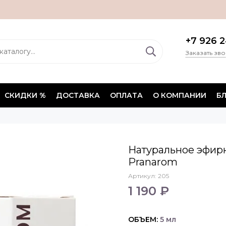
+7 926 2
Заказать зв
СКИДКИ %
ДОСТАВКА
ОПЛАТА
О КОМПАНИИ
Б
Натуральное эфир
Pranarom
Артикул:
205
1 190 ₽
ОБЪЕМ:
5 мл