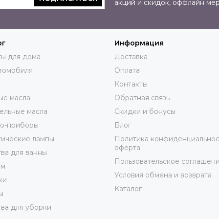
акций и скидок, оффлайн ме
ог
Информация
ы для дома
Доставка
томобиля
Оплата
Контакты
ые масла
Обратная связь
ельные масла
Скидки и бонусы
ро-приборы
Блог
тические лампы
Политика конфиденциальнос
оферта
ва для ванны
Пользовательское соглашен
юм
Условия обмена и возврата
ки
Каталог
ы
ва для уборки