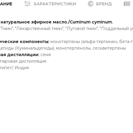
АНИЕ
ХАРАКТЕРИСТИКИ
БРЕНД
, натуральное эфирное масло./Cuminum cyminum.
"Тмин", "Лекарственный тмин", "Луговой тмин", "Поддельный ук
ические компоненты:
монотерпены (альфа-терпинен, бета-п
дегиды (Куминальдегиды), монотерпенолы, сесквитерпены
мая дистилляции:
семя
паровая дистилляция
гипет/ Индия