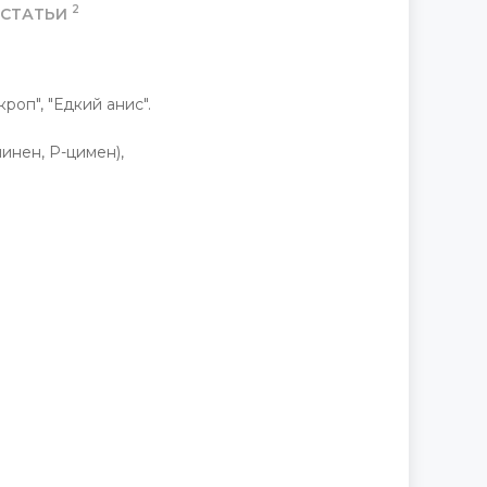
2
СТАТЬИ
роп", "Едкий анис".
инен, P-цимен),