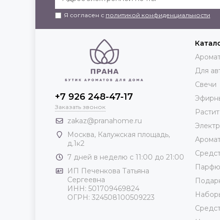
Я согласен с
политикой конфиденциальности
Катал
Аромат
Для ав
Свечи
+7 926 248-47-17
Эфирн
Заказать звонок
Растит
zakaz@pranahome.ru
Элект
Москва
, Калужская площадь,
Арома
д.1к2
Средст
7 дней в неделю с 11:00 до 21:00
Парф
ИП Печенкова Татьяна
Сергеевна
Подар
ИНН: 501709469824
Набор
ОГРН: 324508100509223
Средст