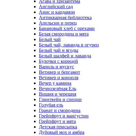
Агава и хризантема
Английский сад
Анис и кардамон
Антикварная библиотека
Апельсин и перец
Банановый хлеб с орехами
Белая смородина и мята
Белый чай
Белый чай, лаванда и огурец
Белый чай и ягоды
Белый шалфей и лаванда
Булочки с корицей
Ваниль и мускус
Ветивер и бергамот
Ветивер и конопля
Вечер у камина
Вечнозелёная Ель
Вишня и черешня
Глинтвейн и специи
Голубая ель
Гранат и смородина
Грейпфрут и мангустин
Грейпфрут и мята
Детская присыпка
Дубовый мох и амбра