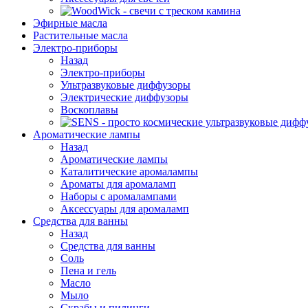
Эфирные масла
Растительные масла
Электро-приборы
Назад
Электро-приборы
Ультразвуковые диффузоры
Электрические диффузоры
Воскоплавы
Ароматические лампы
Назад
Ароматические лампы
Каталитические аромалампы
Ароматы для аромаламп
Наборы с аромалампами
Аксессуары для аромаламп
Средства для ванны
Назад
Средства для ванны
Соль
Пена и гель
Масло
Мыло
Скрабы и пилинги