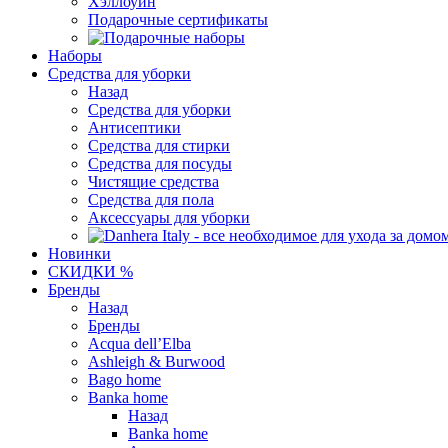
Хэллоуин
Подарочные сертификаты
Наборы
Средства для уборки
Назад
Средства для уборки
Антисептики
Средства для стирки
Средства для посуды
Чистящие средства
Средства для пола
Аксессуары для уборки
Новинки
СКИДКИ %
Бренды
Назад
Бренды
Acqua dell’Elba
Ashleigh & Burwood
Bago home
Banka home
Назад
Banka home