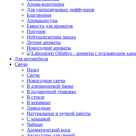
Арома-воротники
Для ультразвуковых диффузоров
Благовония
Аромакапсулы
Емкости для ароматов
Попурри
Нейтрализаторы запаха
Летние ароматы
Новогодние ароматы
Для автомобиля
Свечи
Назад
Свечи
Новогодние свечи
В алюминиевой банке
В подарочной упаковке
В стекле
В керамике
Лампадные
Натуральные и ручной работы
С крышкой
Чайные
Ароматический воск
Аксессуары для свечей