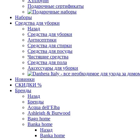
Хэллоуин
Подарочные сертификаты
Наборы
Средства для уборки
Назад
Средства для уборки
Антисептики
Средства для стирки
Средства для посуды
Чистящие средства
Средства для пола
Аксессуары для уборки
Новинки
СКИДКИ %
Бренды
Назад
Бренды
Acqua dell’Elba
Ashleigh & Burwood
Bago home
Banka home
Назад
Banka home