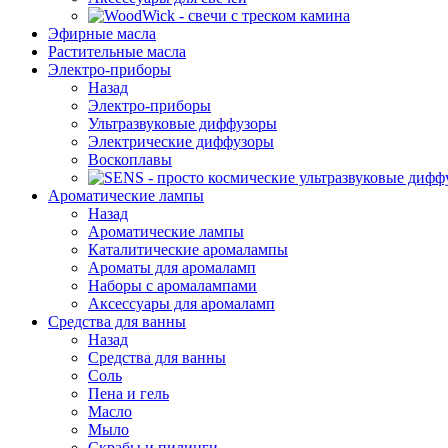
Эфирные масла
Растительные масла
Электро-приборы
Назад
Электро-приборы
Ультразвуковые диффузоры
Электрические диффузоры
Воскоплавы
Ароматические лампы
Назад
Ароматические лампы
Каталитические аромалампы
Ароматы для аромаламп
Наборы с аромалампами
Аксессуары для аромаламп
Средства для ванны
Назад
Средства для ванны
Соль
Пена и гель
Масло
Мыло
Скрабы и пилинги