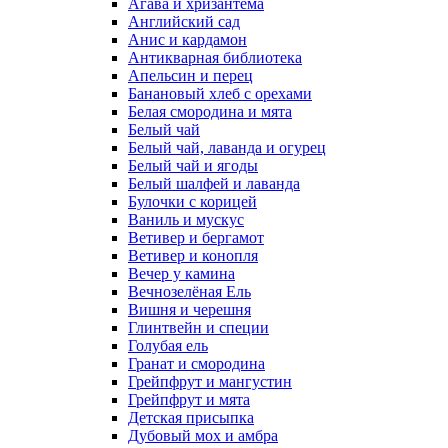
Агава и хризантема
Английский сад
Анис и кардамон
Антикварная библиотека
Апельсин и перец
Банановый хлеб с орехами
Белая смородина и мята
Белый чай
Белый чай, лаванда и огурец
Белый чай и ягоды
Белый шалфей и лаванда
Булочки с корицей
Ваниль и мускус
Ветивер и бергамот
Ветивер и конопля
Вечер у камина
Вечнозелёная Ель
Вишня и черешня
Глинтвейн и специи
Голубая ель
Гранат и смородина
Грейпфрут и мангустин
Грейпфрут и мята
Детская присыпка
Дубовый мох и амбра