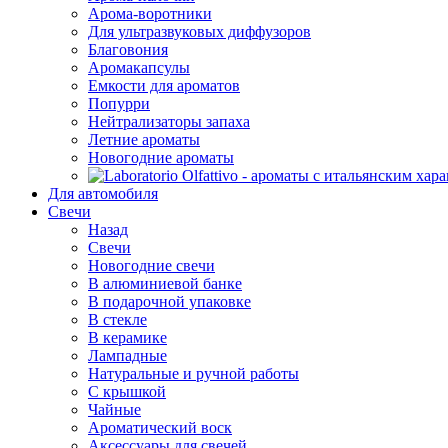
Арома-воротники
Для ультразвуковых диффузоров
Благовония
Аромакапсулы
Емкости для ароматов
Попурри
Нейтрализаторы запаха
Летние ароматы
Новогодние ароматы
Для автомобиля
Свечи
Назад
Свечи
Новогодние свечи
В алюминиевой банке
В подарочной упаковке
В стекле
В керамике
Лампадные
Натуральные и ручной работы
С крышкой
Чайные
Ароматический воск
Аксессуары для свечей