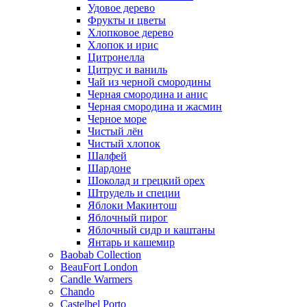
Удовое дерево
Фрукты и цветы
Хлопковое дерево
Хлопок и ирис
Цитронелла
Цитрус и ваниль
Чай из черной смородины
Черная смородина и анис
Черная смородина и жасмин
Черное море
Чистый лён
Чистый хлопок
Шалфей
Шардоне
Шоколад и грецкий орех
Штрудель и специи
Яблоки Макинтош
Яблочный пирог
Яблочный сидр и каштаны
Янтарь и кашемир
Baobab Collection
BeauFort London
Candle Warmers
Chando
Castelbel Porto