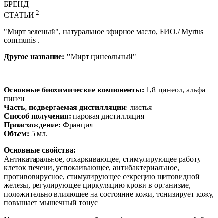
БРЕНД
2
СТАТЬИ
"Мирт зеленый", натуральное эфирное масло, БИО./ Myrtus
communis .
Другое название: "
Мирт цинеольный"
Основные биохимические компоненты:
1,8-цинеол, альфа-
пинен
Часть, подвергаемая дистилляции:
листья
Способ получения:
паровая дистилляция
Происхождение:
Франция
Объем:
5 мл.
Основные свойства:
Антикатаральное, отхаркивающее, стимулирующее работу
клеток печени, успокаивающее, антибактериальное,
противовирусное, стимулирующее секрецию щитовидной
железы, регулирующее циркуляцию крови в организме,
положительно влияющее на состояние кожи, тонизирует кожу,
повышает мышечный тонус