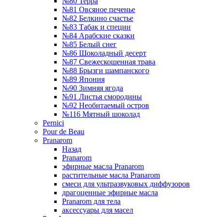
№80 Терра
№81 Овсяное печенье
№82 Белкино счастье
№83 Табак и специи
№84 Арабские сказки
№85 Белый снег
№86 Шоколадный десерт
№87 Свежескошенная трава
№88 Брызги шампанского
№89 Япония
№90 Зимняя ягода
№91 Листья смородины
№92 Необитаемый остров
№116 Мятный шоколад
Pernici
Pour de Beau
Pranarom
Назад
Pranarom
эфирные масла Pranarom
растительные масла Pranarom
смеси для ультразвуковых диффузоров
драгоценные эфирные масла
Pranarom для тела
аксессуары для масел