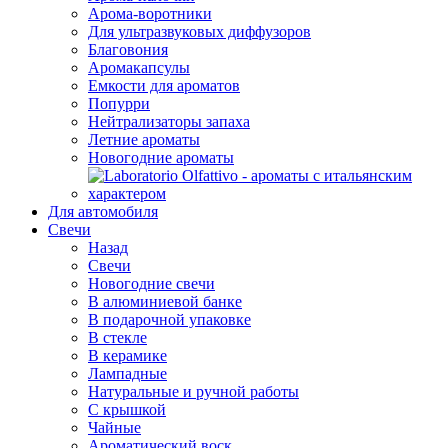
Арома-воротники
Для ультразвуковых диффузоров
Благовония
Аромакапсулы
Емкости для ароматов
Попурри
Нейтрализаторы запаха
Летние ароматы
Новогодние ароматы
Для автомобиля
Свечи
Назад
Свечи
Новогодние свечи
В алюминиевой банке
В подарочной упаковке
В стекле
В керамике
Лампадные
Натуральные и ручной работы
С крышкой
Чайные
Ароматический воск