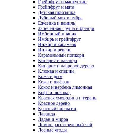
Грейпфрут и мангустин
Грейпфрут и мята
Детская присыпка
Дубовый мох и амбра
Ежевика и ваниль
Запеченная груша и бренди
Имбирный пряник
Имбирь и грейпфрут
Инжир и карамель
Инжир и ревень
Карамельный попкорн
Кипарис и лаванда
Кипарис и лавровое дерево
Клюква и специи
Кожа и дым
Кожа и шафран
Кокос и вербена лимонная
Кофе и шоколад
Красная смородина и герань
Красное дерево
Красный апельсин
Лаванда
Ладан и мирра
Лемонграсс и зеленый чай
Лесные ягоды