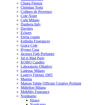
Chiara Firenze
Christian Tortu
Collines de Provence
Cote Noire
Culti Milano
Danhera Italy
Davines
Echoes
Eteria cosmo
Euthalia Fragrances
Grace Cole
Hypno Casa
Jacques Fath Perfumes
Jul et Mad Paris
KOBO Candles
Laboratorio Olfattivo
Ladenac Milano
Logevy Firenze 1965
Magma
Maison Tahite Officine Creative Profumi
Millefiori Milano
Mr&Mrs Fragrance
Nomkamo
Назад
Nomkamo