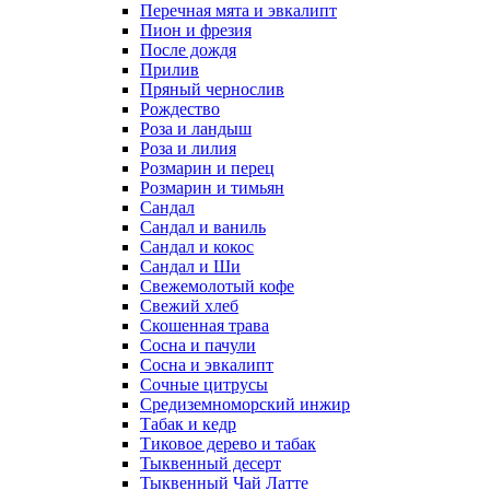
Перечная мята и эвкалипт
Пион и фрезия
После дождя
Прилив
Пряный чернослив
Рождество
Роза и ландыш
Роза и лилия
Розмарин и перец
Розмарин и тимьян
Сандал
Сандал и ваниль
Сандал и кокос
Сандал и Ши
Свежемолотый кофе
Свежий хлеб
Скошенная трава
Сосна и пачули
Сосна и эвкалипт
Сочные цитрусы
Средиземноморский инжир
Табак и кедр
Тиковое дерево и табак
Тыквенный десерт
Тыквенный Чай Латте