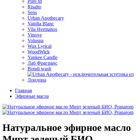
Pure In
Risalto
Sens
Urban Apothecary
Vanilla Blanc
Vila Hermanos
Vinove
Voluspa
Wax Lyrical
WoodWick
Yankee Candle
Лаб Фрагранс
Bondi wash
Главная
Эфирные масла
Натуральное эфирное масло
Мирт зеленый БИО,