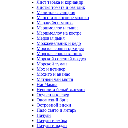
Лист табака и кориандр
Листья томата и базилик
Малиновая сангрия
Манго и кокосовое молоко
Маракуйя и манго
Маршмеллоу и тыква
Маршмеллоу на костре
Медовая дыня
Можжевельник и кедр
Морская соль и орхидея
Морская соль и хлопок
Морской соленый воздух
Морской туман
Мох и ветивер
Мохито и ананас
Мятный чай маття
Наг Чампа
Нероли и белый жасмин
Огурец и клевер
Океанский бриз
Островной виски
Пало санто и янтарь
Пачули
Пачули и амбра
Пачули и ладан