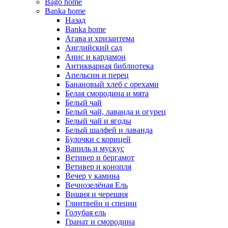
Bago home
Banka home
Назад
Banka home
Агава и хризантема
Английский сад
Анис и кардамон
Антикварная библиотека
Апельсин и перец
Банановый хлеб с орехами
Белая смородина и мята
Белый чай
Белый чай, лаванда и огурец
Белый чай и ягоды
Белый шалфей и лаванда
Булочки с корицей
Ваниль и мускус
Ветивер и бергамот
Ветивер и конопля
Вечер у камина
Вечнозелёная Ель
Вишня и черешня
Глинтвейн и специи
Голубая ель
Гранат и смородина