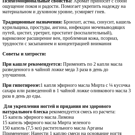
Психоэмоциональные свойства:
Аромат приносит с собой
ощущение покоя и радости. Помогает укрепить надежду на
материальном и духовном уровне, усмиряет гнев.
Традиционные назначения:
Бронхит, астма, синусит, кашель
курильщика, простуды, ангина, инфекции мочевыводящих
путей, цистит, уретрит, простатит (воспалительный),
варикозное расширение вен, проблемная кожа, псориаз,
трудности с засыпанием и концентрацией внимания
Советы и хитрости:
При кашле рекомендуется:
Применять по 2 капли масла
разведенного в чайной ложке меда 3 раза в день до
улучшения.
При гипотиреозе:
1 капля эфирного масла Мирта с ¼ кусочка
сахара или разведенной в 1 чайной ложке оливкового масла 3
раза в день до еды.
Для укрепления ногтей и придания им здорового
натурального блеска
рекомендуется смесь из расчета:
15 капель эфирного масла Лимона
15 капель эфирного масла Мирта зеленого
150 капель (7,5 мл) растительного масла Арганы
Применение: Нанести 1 каплю смеси на основание ногтя