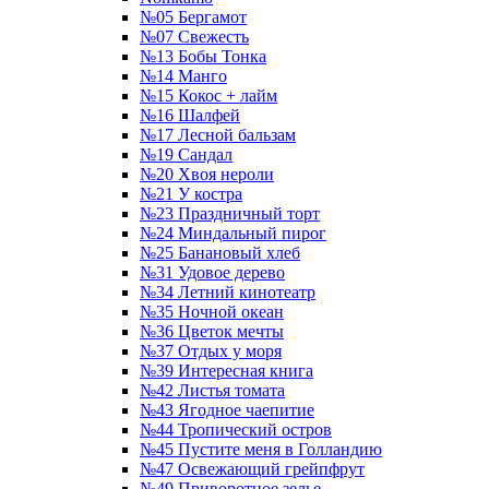
№05 Бергамот
№07 Свежесть
№13 Бобы Тонка
№14 Манго
№15 Кокос + лайм
№16 Шалфей
№17 Лесной бальзам
№19 Сандал
№20 Хвоя нероли
№21 У костра
№23 Праздничный торт
№24 Миндальный пирог
№25 Банановый хлеб
№31 Удовое дерево
№34 Летний кинотеатр
№35 Ночной океан
№36 Цветок мечты
№37 Отдых у моря
№39 Интересная книга
№42 Листья томата
№43 Ягодное чаепитие
№44 Тропический остров
№45 Пустите меня в Голландию
№47 Освежающий грейпфрут
№49 Приворотное зелье