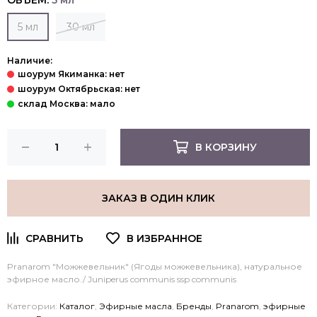
ОБЪЕМ:
5 мл
5 мл
30 мл
Наличие:
В КОРЗИНУ
ЗАКАЗ В ОДИН КЛИК
Pranarom
"Можжевельник" (Ягоды можжевельника), натуральное
эфирное масло./ Juniperus communis ssp communis
Категории:
Каталог
,
Эфирные масла
,
Бренды
,
Pranarom
,
эфирные