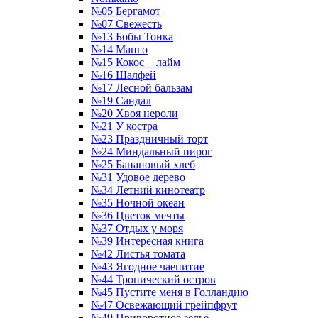
№05 Бергамот
№07 Свежесть
№13 Бобы Тонка
№14 Манго
№15 Кокос + лайм
№16 Шалфей
№17 Лесной бальзам
№19 Сандал
№20 Хвоя нероли
№21 У костра
№23 Праздничный торт
№24 Миндальный пирог
№25 Банановый хлеб
№31 Удовое дерево
№34 Летний кинотеатр
№35 Ночной океан
№36 Цветок мечты
№37 Отдых у моря
№39 Интересная книга
№42 Листья томата
№43 Ягодное чаепитие
№44 Тропический остров
№45 Пустите меня в Голландию
№47 Освежающий грейпфрут
№49 Приворотное зелье