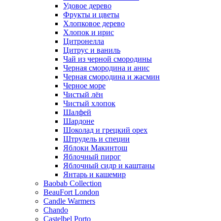
Удовое дерево
Фрукты и цветы
Хлопковое дерево
Хлопок и ирис
Цитронелла
Цитрус и ваниль
Чай из черной смородины
Черная смородина и анис
Черная смородина и жасмин
Черное море
Чистый лён
Чистый хлопок
Шалфей
Шардоне
Шоколад и грецкий орех
Штрудель и специи
Яблоки Макинтош
Яблочный пирог
Яблочный сидр и каштаны
Янтарь и кашемир
Baobab Collection
BeauFort London
Candle Warmers
Chando
Castelbel Porto