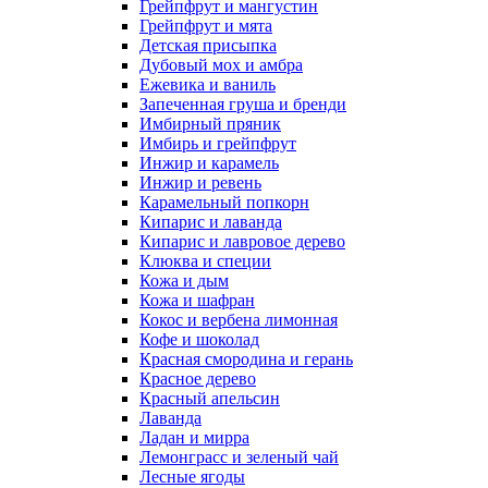
Грейпфрут и мангустин
Грейпфрут и мята
Детская присыпка
Дубовый мох и амбра
Ежевика и ваниль
Запеченная груша и бренди
Имбирный пряник
Имбирь и грейпфрут
Инжир и карамель
Инжир и ревень
Карамельный попкорн
Кипарис и лаванда
Кипарис и лавровое дерево
Клюква и специи
Кожа и дым
Кожа и шафран
Кокос и вербена лимонная
Кофе и шоколад
Красная смородина и герань
Красное дерево
Красный апельсин
Лаванда
Ладан и мирра
Лемонграсс и зеленый чай
Лесные ягоды