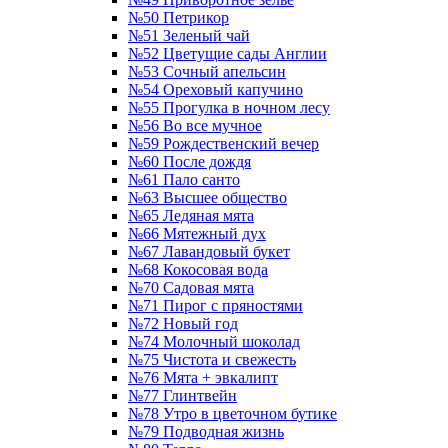
№50 Петрикор
№51 Зеленый чай
№52 Цветущие сады Англии
№53 Сочный апельсин
№54 Ореховый капучино
№55 Прогулка в ночном лесу
№56 Во все мучное
№59 Рождественский вечер
№60 После дождя
№61 Пало санто
№63 Высшее общество
№65 Ледяная мята
№66 Мятежный дух
№67 Лавандовый букет
№68 Кокосовая вода
№70 Садовая мята
№71 Пирог с пряностями
№72 Новый год
№74 Молочный шоколад
№75 Чистота и свежесть
№76 Мята + эвкалипт
№77 Глинтвейн
№78 Утро в цветочном бутике
№79 Подводная жизнь