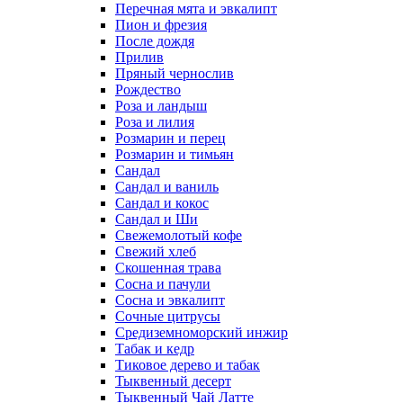
Перечная мята и эвкалипт
Пион и фрезия
После дождя
Прилив
Пряный чернослив
Рождество
Роза и ландыш
Роза и лилия
Розмарин и перец
Розмарин и тимьян
Сандал
Сандал и ваниль
Сандал и кокос
Сандал и Ши
Свежемолотый кофе
Свежий хлеб
Скошенная трава
Сосна и пачули
Сосна и эвкалипт
Сочные цитрусы
Средиземноморский инжир
Табак и кедр
Тиковое дерево и табак
Тыквенный десерт
Тыквенный Чай Латте