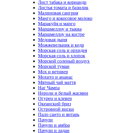
Лист табака и кориандр
Листья томата и базилик
Малиновая сангрия
Манго и кокосовое молоко
Маракуйя и манго
Маршмеллоу и тыква
Маршмеллоу на костре
Медовая дыня
Можжевельник и кедр
Морская соль и орхидея
Морская соль и хлопок
Морской соленый воздух
Морской туман
Мох и ветивер
Мохито и ананас
Мятный чай маття
Наг Чампа
Нероли и белый жасмин
Огурец и клевер
Океанский бриз
Островной виски
Пало санто и янтарь
Пачули
Пачули и амбра
Пачули и ладан