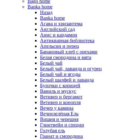
Bago home
Banka home
Назад
Banka home
Агава и хризантема
Английский сад
Анис и кардамон
Антикварная библиотека
Апельсин и перец
Банановый хлеб с орехами
Белая смородина и мята
Белый чай
Белый чай, лаванда и огурец
Белый чай и ягоды
Белый шалфей и лаванда
Булочки с корицей
Ваниль и мускус
Ветивер и бергамот
Ветивер и конопля
Вечер у камина
Вечнозелёная Ель
Вишня и черешня
Глинтвейн и специи
Голубая ель
Гранат и смородина