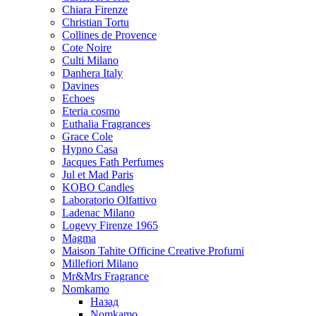
Chiara Firenze
Christian Tortu
Collines de Provence
Cote Noire
Culti Milano
Danhera Italy
Davines
Echoes
Eteria cosmo
Euthalia Fragrances
Grace Cole
Hypno Casa
Jacques Fath Perfumes
Jul et Mad Paris
KOBO Candles
Laboratorio Olfattivo
Ladenac Milano
Logevy Firenze 1965
Magma
Maison Tahite Officine Creative Profumi
Millefiori Milano
Mr&Mrs Fragrance
Nomkamo
Назад
Nomkamo