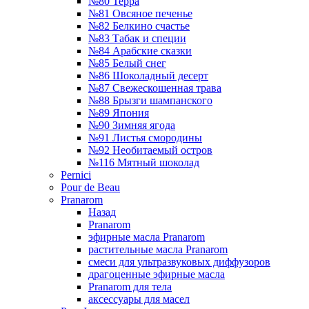
№80 Терра
№81 Овсяное печенье
№82 Белкино счастье
№83 Табак и специи
№84 Арабские сказки
№85 Белый снег
№86 Шоколадный десерт
№87 Свежескошенная трава
№88 Брызги шампанского
№89 Япония
№90 Зимняя ягода
№91 Листья смородины
№92 Необитаемый остров
№116 Мятный шоколад
Pernici
Pour de Beau
Pranarom
Назад
Pranarom
эфирные масла Pranarom
растительные масла Pranarom
смеси для ультразвуковых диффузоров
драгоценные эфирные масла
Pranarom для тела
аксессуары для масел