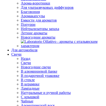
Арома-воротники
Для ультразвуковых диффузоров
Благовония
Аромакапсулы
Емкости для ароматов
Попурри
Нейтрализаторы запаха
Летние ароматы
Новогодние ароматы
Для автомобиля
Свечи
Назад
Свечи
Новогодние свечи
В алюминиевой банке
В подарочной упаковке
В стекле
В керамике
Лампадные
Натуральные и ручной работы
С крышкой
Чайные
Ароматический воск