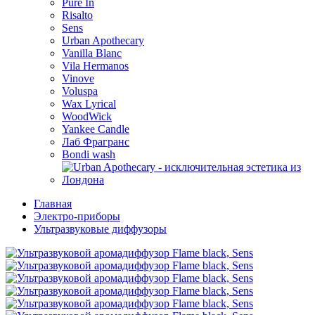
Pure In
Risalto
Sens
Urban Apothecary
Vanilla Blanc
Vila Hermanos
Vinove
Voluspa
Wax Lyrical
WoodWick
Yankee Candle
Лаб Фрагранс
Bondi wash
Главная
Электро-приборы
Ультразвуковые диффузоры